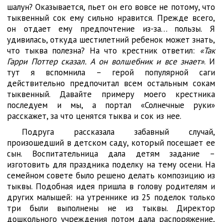
шалун? Оказывается, пьет он его вовсе не потому, что
тыквенный сок ему сильно нравится. Прежде всего,
он отдает ему предпочтение из-за… пользы. Я
удивилась, откуда шестилетний ребенок может знать,
что тыква полезна? На что крестник ответил:
«Так
Гарри Поттер сказал. А он волшебник и все знает»
. И
тут я вспомнила – герой популярной саги
действительно предпочитал всем остальным сокам
тыквенный. Давайте примеру моего крестника
последуем и мы, а портал «Солнечные руки»
расскажет, за что ценятся тыква и сок из нее.
Подруга рассказала забавный случай,
произошедший в детском саду, который посещает ее
сын. Воспитательница дала детям задание –
изготовить для праздника поделку на тему осени. На
семейном совете было решено делать композицию из
тыквы. Подобная идея пришла в голову родителям и
других малышей: на утреннике из 25 поделок только
три были выполнены не из тыквы. Директор
дошкольного учреждения потом дала распоряжение,