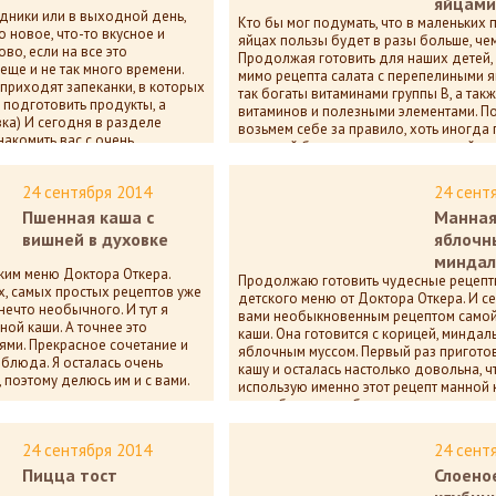
яйцами
дники или в выходной день,
Кто бы мог подумать, что в маленьких
о новое, что-то вкусное и
яйцах пользы будет в разы больше, чем
во, если на все это
Продолжая готовить для наших детей, 
еще и не так много времени.
мимо рецепта салата с перепелиными я
 приходят запеканки, в которых
так богаты витаминами группы В, а так
подготовить продукты, а
витаминов и полезными элементами. П
ка) И сегодня в разделе
возьмем себе за правило, хоть иногда 
накомить вас с очень
малышей блюда с перепелиными яйцам
сной запеканкой из брокколи ,
кки
11 537
пока нет комм
24 сентября 2014
24 сент
Пшенная каша с
Манная
а нет комментариев
вишней в духовке
яблочн
минда
ским меню Доктора Откера.
Продолжаю готовить чудесные рецепты
, самых простых рецептов уже
детского меню от Доктора Откера. И с
нечто необычного. И тут я
вами необыкновенным рецептом само
ной каши. А точнее это
каши. Она готовится с корицей, минда
ями. Прекрасное сочетание и
яблочным муссом. Первый раз пригото
 блюда. Я осталась очень
кашу и осталась настолько довольна, ч
поэтому делюсь им и с вами.
использую именно этот рецепт манной 
такое блюдо особенно придется по д
11 530
пока нет комм
24 сентября 2014
24 сент
Пицца тост
Слоено