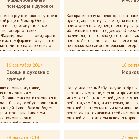
помидоры в духовке
ает во рту, все такое вкусное и
Как красиво звучат некоторые названия
акой рецепт Доктор Откер
пудинг, апрекот, мусс… Сегодня мы пог
ом меню, потому что и все
приготовим последнее, то есть мусс. 
ый восторг от таких
яблочный по рецепту доктора Откера. 
 Фаршированные помидоры в
подумала, что это блюдо готовится так
 и мясным фаршем получаются
просто. А что самое главное – его мож
атными, что наслаждение от
не только как самостоятельный десерт,
 получит каждый.
ко многим многим блюдам. Ну что ж, на
а нет комментариев
12 013
пока нет комм
16 сентября 2014
16 сент
Овощи в духовке с
Морков
курицей
ию овощи в духовке,
Наступила осень. Бабушки уже собрали
 использования масла,
картошки, моркови, свеклы и прочих в
. Овощное ассорти готовится в
что может быть полезней для растуще
идает блюду особую сочность и
ребенка, чем блюда из свежих, полны
 овощей. Такое блюдо будет
овощей. Поэтому мы начинаем активно 
 но и взрослым. Также мы
рецептам, включающим в себя исполь
их помощников к
овощей. И сегодня мы испечем морков
х овощей в духовке.
12 475
пока нет комм
а нет комментариев
29 августа 2014
27 авгус