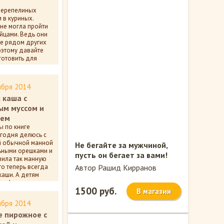
 перепелиных
 в куриных.
не могла пройти
йцами. Ведь они
же рядом других
оэтому давайте
готовить для
и.
ентариев
ября 2014
 каша с
ым муссом и
лем
 по книге
егодня делюсь с
й обычной манной
Не бегайте за мужчиной,
льными орешками и
пусть он бегает за вами!
вила так манную
то теперь всегда
Автор Рашид Кирранов
каши. А детям
уше!
1500 руб.
В магазин
ентариев
ября 2014
е пирожное с