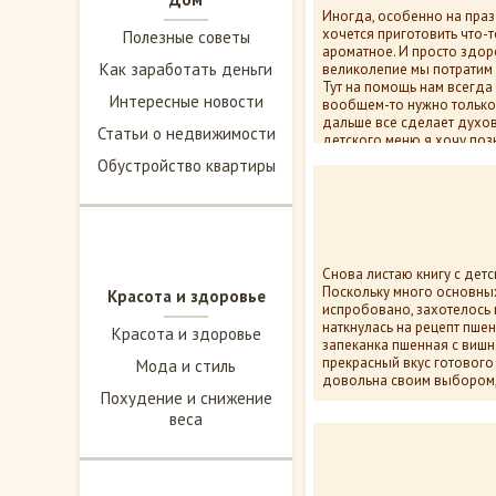
Иногда, особенно на праз
хочется приготовить что-т
Полезные советы
ароматное. И просто здоро
Как заработать деньги
великолепие мы потратим 
Тут на помощь нам всегда
Интересные новости
вообщем-то нужно только 
дальше все сделает духов
Статьи о недвижимости
детского меню я хочу поз
необычной, но вкусно-вку
Обустройство квартиры
курицы и итальянских ньо
12 137
пок
Снова листаю книгу с дет
Поскольку много основных
Красота и здоровье
испробовано, захотелось 
наткнулась на рецепт пшен
Красота и здоровье
запеканка пшенная с вишн
прекрасный вкус готового
Мода и стиль
довольна своим выбором, 
Похудение и снижение
веса
13 140
1