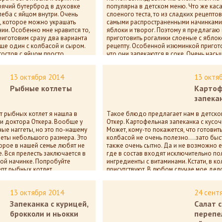
орячий бутерброд в духовке
популярна в детском меню. Что же кас
леба с яйцом внутри. Очень
слоеного теста, то из сладких рецептов
, которое можно украшать
самыми распространенными начинками к
ии. Особенно мне нравится то,
яблоки и творог. Поэтому я предлагаю
риготовим сразу два варианта
приготовить рогалики слоеные с яблок
ще один с колбасой и сыром.
рецепту. Особенной изюминкой пригото
тостов с яйцом просто
что они запекаются в соке. Очень нас
вкус!
13 октября 2014
13 октя
16 681
2
Рыбные котлеты
Картоф
запекан
т рыбных котлет я нашла в
Такое блюдо предлагает нам в детск
ми доктора Откера. Вообще у
Откер. Картофельная запеканка с кусо
ые наггеты, но это по-нашему
Может, кому-то покажется, что готовит
еты небольшого размера. Это
колбасой не очень полезно….зато быст
орое в нашей семье любят не
также очень сытно. Да и не возможно е
е. Вся прелесть заключается в
где в состав входят исключительно п
ой начинке. Попробуйте
ингредиенты с витаминами. Кстати, в к
епт рыбных котлет.
присутствуют. В любом случае мое дел
вы при желании можете попробовать п
рецепт картофельной запеканки своим 
а нет комментариев
13 октября 2014
24 сент
Запеканка с курицей,
Салат с
16 846
32
брокколи и ньокки
перепе