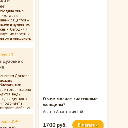
кой и
ом
проходила мимо
никогда не
новных рецептов –
ками и пудингом.
ожных. Сегодня я
 вкусных слоеных
ингом и миндалем.
ентариев
ября 2014
в духовке с
ми
рецептам Доктора
дложить
яблоками или
е и готовится оно
одится, ведь
О чем молчат счастливые
ы для детского
и подойдет в
женщины?
иготовить ребенку
Автор Анастасия Гай
ября 2014
ентариев
1700 руб.
В магазин
блочный