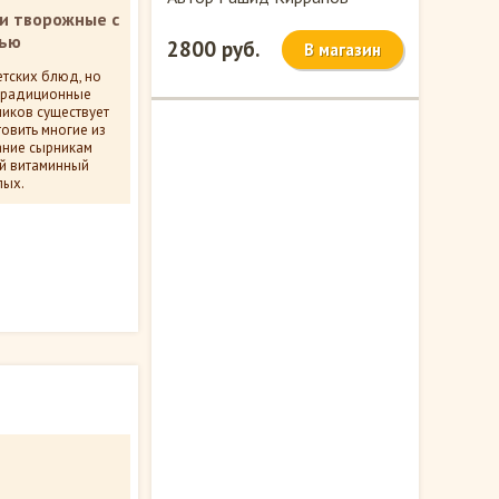
и творожные с
вью
2800 руб.
В магазин
етских блюд, но
 традиционные
ников существует
товить многие из
ание сырникам
й витаминный
лых.
ентариев