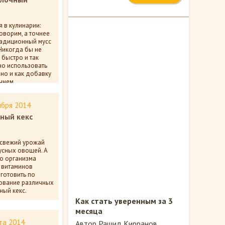
 в кулинарии:
оворим, а точнее
Традиционный мусс
Никогда бы не
 быстро и так
но использовать
 но и как добавку
чнем.
ентариев
ября 2014
ный кекс
 свежий урожай
кусных овощей. А
го организма
х витаминов
готовить по
зование различных
ный кекс.
Как стать уверенным за 3
ентариев
месяца
та 2014
Автор Рашид Кирранов