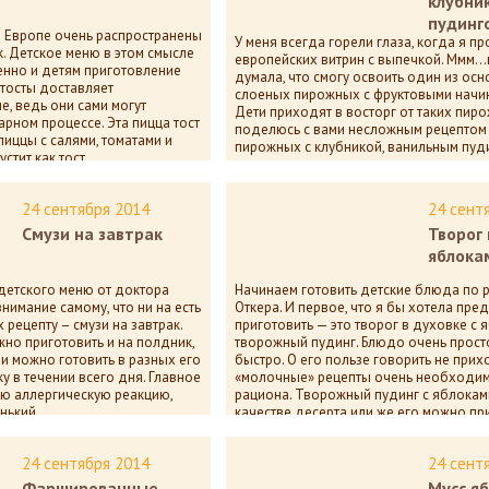
клубни
пудинг
в Европе очень распространены
У меня всегда горели глаза, когда я 
к. Детское меню в этом смысле
европейских витрин с выпечкой. Ммм…
енно и детям приготовление
думала, что смогу освоить один из ос
 тосты доставляет
слоеных пирожных с фруктовыми начин
, ведь они сами могут
Дети приходят в восторг от таких пир
арном процессе. Эта пицца тост
поделюсь с вами несложным рецептом
пиццы с салями, томатами и
пирожных с клубникой, ванильным пуд
стит как тост.
11 978
пока нет комм
а нет комментариев
24 сентября 2014
24 сент
Смузи на завтрак
Творог 
яблока
 детского меню от доктора
Начинаем готовить детские блюда по 
нимание самому, что ни на есть
Откера. И первое, что я бы хотела пре
рецепту – смузи на завтрак.
приготовить — это творог в духовке с 
но приготовить и на полдник,
творожный пудинг. Блюдо очень просто
зи можно готовить в разных его
быстро. О его пользе говорить не прих
у в течении всего дня. Главное
«молочные» рецепты очень необходим
ю аллергическую реакцию,
рациона. Творожный пудинг с яблокам
нький.
качестве десерта или же его можно пр
на полдник.
а нет комментариев
24 сентября 2014
24 сент
11 924
пока нет комм
Фаршированные
Мусс я