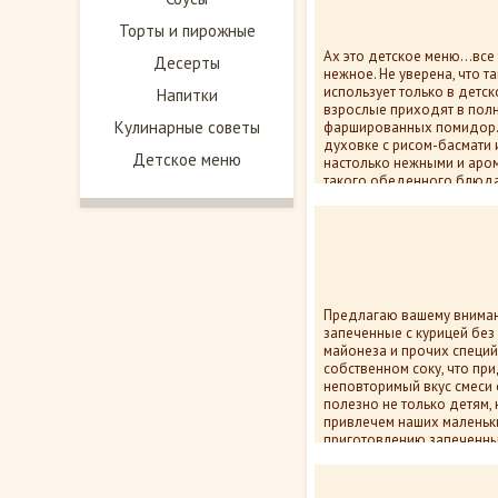
Торты и пирожные
Ах это детское меню…все т
Десерты
нежное. Не уверена, что т
использует только в детск
Напитки
взрослые приходят в полн
Кулинарные советы
фаршированных помидор.
духовке с рисом-басмати
Детское меню
настолько нежными и аром
такого обеденного блюда
11 393
пок
Предлагаю вашему вниман
запеченные с курицей без
майонеза и прочих специй
собственном соку, что пр
неповторимый вкус смеси
полезно не только детям,
привлечем наших маленьк
приготовлению запеченны
11 857
пок