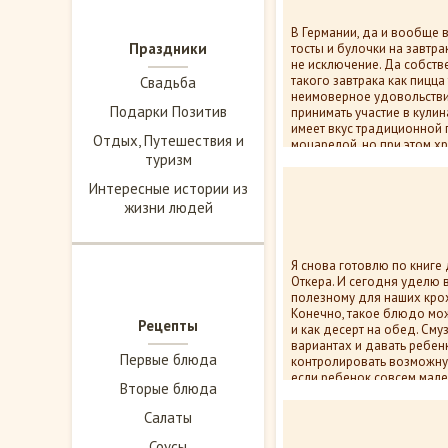
В Германии, да и вообще 
Праздники
тосты и булочки на завтра
не исключение. Да собств
такого завтрака как пицца
Свадьба
неимоверное удовольствие
Подарки Позитив
принимать участие в кулин
имеет вкус традиционной 
Отдых, Путешествия и
моцарелой, но при этом хру
туризм
12 568
пок
Интересные истории из
жизни людей
Я снова готовлю по книге
Откера. И сегодня уделю в
полезному для наших крох 
Конечно, такое блюдо мож
Рецепты
и как десерт на обед. Сму
вариантах и давать ребенк
Первые блюда
контролировать возможну
если ребенок совсем мале
Вторые блюда
11 425
пок
Салаты
Соусы