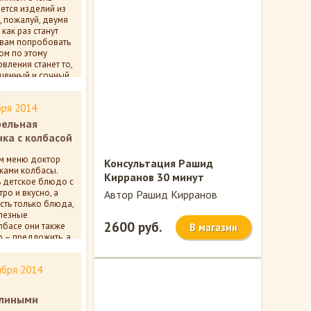
ается изделий из
, пожалуй, двумя
ак раз станут
 вам попробовать
ом по этому
вления станет то,
ыщенный и сочный
бря 2014
ельная
ка с колбасой
ом меню доктор
Консультация Рашид
чками колбасы.
Кирранов 30 минут
ь детское блюдо с
ро и вкусно, а
Автор Рашид Кирранов
сть только блюда,
олезные
2600 руб.
олбасе они также
В магазин
о – предложить, а
риготовить этот
детям.
ября 2014
лиными