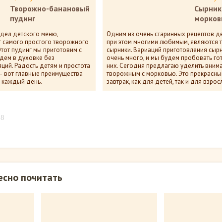
Творожно-банановый
Сырник
пудинг
морко
дел детского меню,
Одним из очень старинных рецептов д
т самого простого творожного
при этом многими любимым, являются
Этот пудинг мы приготовим с
сырники. Вариаций приготовления сыр
удем в духовке без
очень много, и мы будем пробовать го
ий. Радость детям и простота
них. Сегодня предлагаю уделить вним
– вот главные преимущества
творожным с морковью. Это прекрасны
а каждый день.
завтрак, как для детей, так и для взрос
а нет комментариев
11 984
пока нет комм
18
есно почитать