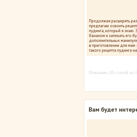
Продолжая расширять раз
предлагаю освоить рецеп
пудинга, который я знаю. 
бананом и запекать его б
дополнительных манипуляц
в приготовлении для мам 
такого рецепта пудинга н
14 347
пок
Показано 20 статей из 
Вам будет интер