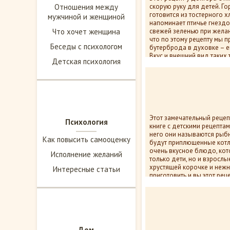
Отношения между
скорую руку для детей. Г
готовится из тостерного х
мужчиной и женщиной
напоминает птичье гнездо
Что хочет женщина
свежей зеленью при желан
что по этому рецепту мы п
Беседы с психологом
бутерброда в духовке – е
Вкус и внешний вид таких 
Детская психология
очаровательны.
13 372
1
Этот замечательный рецеп
Психология
книге с детскими рецепта
него они называются рыбн
Как повысить самооценку
будут приплющенные котл
очень вкусное блюдо, кот
Исполнение желаний
только дети, но и взрослы
хрустящей корочке и нежн
Интересные статьи
приготовить и вы этот рец
11 712
пок
Дом