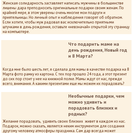
Женская солидарность заставляет написать: мужчины в большинстве
лишены дара преподносить оригинальные подарки своим женам. По
крайней мере, в этом уверены очень многие мои подруги и
приятельницы. Но личный опыт и наблюдения говорят об обратном.
Если хотите, чтобы муж радовал вас исключительно приятными
штучками в день рождения, оставьте «невзначай» открытой эту страницу
на компьютере.
Что подарить маме на
день рождения, Новый год
и 8 Марта?
Когда мне было шесть лет, я сделала для мамы в качестве подарка на 8
Марта фото рамку из картона. С тех пор прошло 24 года, а этот презент
до сих пор стоит у нее на книжной полке. Мамы ждут от нас, прежде
всего, внимания. А какими презентами еще мы можем их порадовать?
Необычные подарки, чем
можно удивить и
порадовать близких и
родных?
Желание порадовать, удивить своих близких живет в каждом из нас.
Подарок, можно сказать, является неким инструментом для создания
другому человеку атмосферы праздника. Сам дар всегда может