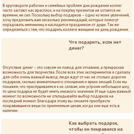
В круговороте рабочих и семейных проблем дни рождения коллег
часто застают нас врасплох, и на покупку презентов не остается ни
времени, ни сил. Поскольку выбор подарков – одно из моих увлечений,
хочу предложить вам несколько рекомендаций, которые помогут
порадовать именинниц и насладится праздником от души. Так же
определиться с тем, что подарить коллеге женщине на день рождения.
Что подарить, если нет
денег?
Отсутствие денег – это совсем не повод для отчаяния, а прекрасная
возможность для творчества. После всех этих экспериментов я сделала
для себя очень важный вывод: люди ждут от нас не столько дорогих
подарков, сколько внимательного отношения и ярких эмоций. Если мы
покажем, что прислушиваемся к их словам, или устроим небольшое шоу,
то цена подарка не будет иметь никакого значения. И еще один важный
момент: по возможности не откладывайте выбор подарков на
последний момент. Благодаря этому вы сможете приобрести
понравившиеся вещи по приемлемым ценам, когда они еще есть в
наличии.
Как выбрать подарок,
чтобы он понравился на