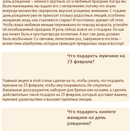
День рождения – немного грустный, но и любимый праздник. Когда мы
были маленькими, мы ждали его с нетерпением, потому что знали:
впереди множество сюрпризов, вкусное угощение, внимание. С годами
день рождения уже не приносит столько радостных эмоций, особенно
женщинам, ведь они становятся старше! И постоянно думают об этом.
Чтобы ваша любимая меньше переживала по поводу возраста, устройте
ей незабываемый праздник. И речь сейчас вовсе не о подарке. Он как
раз может быть и простым вроде косметики. А вот сам день должен
быть необычным. Со свечами, лепестками роз, завтраком в постель –
всеми теми атрибутами, которые приводят прекрасных леди в восторг.
Что подарить мужчине на
23 февраля?
Главный акцент в этой статье сделан на то, чтобы узнать, что подарить
мужчине на 23 февраля, чтобы ему понравилось. Не откупиться
банальным дезодорантом, набором для бритья или носками, а сделать
действительно такой подарок на 23 февраля, который доставит вашему
мужчине удовольствие и вызовет приятные эмоции.
Что подарить коллеге
женщине на день
рождения?