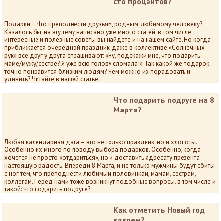
сто процентов?
Подарки… Что преподнести друзьям, родным, любимому человеку?
Казалось бы, на эту тему написано уже много статей, в том числе
интересные и полезные советы вы найдете и на нашем сайте. Но когда
приближается очередной праздник, даже в коллективе «Солнечных
рук» все друг у друга спрашивают: «Ну, подскажи мне, что подарить
маме/мужу/сестре? Я уже всю голову сломала!» Так какой же подарок
точно понравится близким людям? Чем можно их порадовать и
удивить? Читайте в нашей статье.
Что подарить подруге на 8
Марта?
Любая календарная дата – это не только праздник, но и хлопоты.
Особенно их много по поводу выбора подарков. Особенно, когда
хочется не просто «отдариться», но и доставить адресату презента
настоящую радость. Впереди 8 Марта, и не только мужчины будут сбиты
с ног тем, что преподнести любимым половинкам, мамам, сестрам,
коллегам. Перед нами тоже возникнут подобные вопросы, в том числе и
такой: что подарить подруге?
Как отметить Новый год
вдвоем?