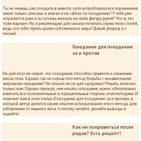
Ты не знаешь, как похудеть в животе, хотя испробовала все упражнения,
какие только описаны в книгах и на сайтах по похудению? У тебя уже
опускаются руки и ты хочешь махнуть на свою фигуру рукой? Что ж, это
тоже вариант. Но я рекомендую для начала почитать серию моих статей,
ведь что тебе терять кроме собственного жира? Давай, вперед и с
песней.
Голодание для похудения:
за и против
Ни для кого не секрет, что голодание способно привести к снижению
массы тела. Однако так ли хорош этот метод борьбы с ненавистными
жировыми складками? Не опасен ли он для здоровья? Решать, конечно,
только вам. Однако прежде, чем начать голодание, нужно обязательно
взвесить все положительные и отрицательные стороны этой методики. И
поможет вам в этом статья «Голодание для похудения: за и против», в
которой автор делится своим опытом использования этого метода для
избавления от лишнего веса. А потому читайте, делайте выводы и
худейте!
Как не поправиться после
родов? Есть рецепт!