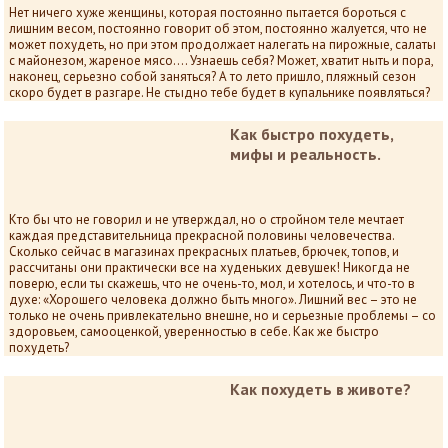
Нет ничего хуже женщины, которая постоянно пытается бороться с
лишним весом, постоянно говорит об этом, постоянно жалуется, что не
может похудеть, но при этом продолжает налегать на пирожные, салаты
с майонезом, жареное мясо…. Узнаешь себя? Может, хватит ныть и пора,
наконец, серьезно собой заняться? А то лето пришло, пляжный сезон
скоро будет в разгаре. Не стыдно тебе будет в купальнике появляться?
Как быстро похудеть,
мифы и реальность.
Кто бы что не говорил и не утверждал, но о стройном теле мечтает
каждая представительница прекрасной половины человечества.
Сколько сейчас в магазинах прекрасных платьев, брючек, топов, и
рассчитаны они практически все на худеньких девушек! Никогда не
поверю, если ты скажешь, что не очень-то, мол, и хотелось, и что-то в
духе: «Хорошего человека должно быть много». Лишний вес – это не
только не очень привлекательно внешне, но и серьезные проблемы – со
здоровьем, самооценкой, уверенностью в себе. Как же быстро
похудеть?
Как похудеть в животе?