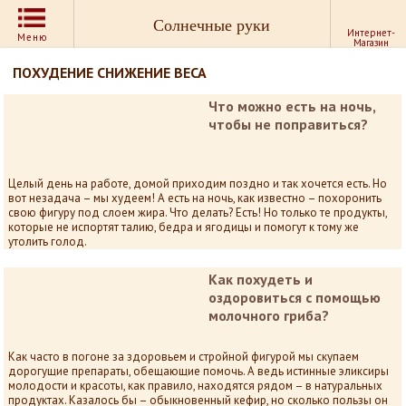
Солнечные руки
Интернет-
Меню
Магазин
ПОХУДЕНИЕ СНИЖЕНИЕ ВЕСА
Что можно есть на ночь,
чтобы не поправиться?
Целый день на работе, домой приходим поздно и так хочется есть. Но
вот незадача – мы худеем! А есть на ночь, как известно – похоронить
свою фигуру под слоем жира. Что делать? Есть! Но только те продукты,
которые не испортят талию, бедра и ягодицы и помогут к тому же
утолить голод.
Как похудеть и
оздоровиться с помощью
молочного гриба?
Как часто в погоне за здоровьем и стройной фигурой мы скупаем
дорогущие препараты, обещающие помочь. А ведь истинные эликсиры
молодости и красоты, как правило, находятся рядом – в натуральных
продуктах. Казалось бы – обыкновенный кефир, но сколько пользы он