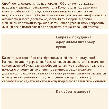
Стройное тело, идеальные пропорции… Об этом мечтает каждая
представительница прекрасного пола. Кому-то для поддержания
фигуры требуется соблюдать лишь элементарные правила – не
наедаться на ночь, хотя бы пару часов в неделю посвящать физической
активности, и этого достаточно, чтобы быть в форме. А другим
женщинам необходимо прикладывать немало усилий, чтобы сбросить
лишний вес, а потом еще и поддерживать его на желанной отметке…
Секреты похудения:
оформляем интерьер
кухни
Каких только способов, как сбросить лишний вес, не придумано!
Начиная от диет и упражнений и заканчивая специальными книгами по
самовнушению! Оказывается, обрести желанную стройность можно и с
помощью определенных элементов в интерьере. Диетологами
доказано, что охотнее с ненужными килограммами организм расстается,
если кухня оформлена в холодных цветах. Я испробовала эту
своеобразную «диету» на себе, и хочу поделиться с вами своим опытом.
Как убрать живот?