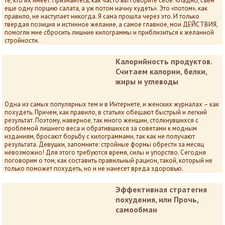
те, кто их имеет. Признайтесь, как часто вы говорите себе: «Ладно, съем
еще одну порцию салата, а уж потом начну худеть». Это «потом», как
правило, не наступает никогда. Я сама прошла через это. И только
твердая позиция и истинное желание, а самое главное, мои ДЕЙСТВИЯ,
помогли мне сбросить лишние килограммы и приблизиться к желанной
стройности.
Калорийность продуктов.
Считаем калории, белки,
жиры и углеводы
Одна из самых популярных тем и в Интернете, и женских журналах – как
похудеть. Причем, как правило, в статьях обещают быстрый и легкий
результат. Поэтому, наверное, так много женщин, столкнувшихся с
проблемой лишнего веса и обратившихся за советами к модным
изданиям, бросают борьбу с килограммами, так как не получают
результата. Девушки, запомните: стройные формы обрести за месяц
невозможно! Для этого требуются время, силы и упорство. Сегодня
поговорим о том, как составить правильный рацион, такой, который не
только поможет похудеть, но и не нанесет вреда здоровью.
Эффективная стратегия
похудения, или Прочь,
самообман