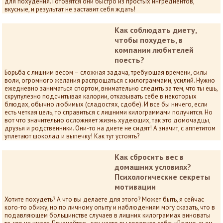
для похудения. Готовятся они быстро из простых ингредиентов,
вкусные, и результат не заставит себя ждать!
Как соблюдать диету,
чтобы похудеть, в
компании любителей
поесть?
Борьба с лишним весом – сложная задача, требующая времени, силы
воли, огромного желания распрощаться с килограммами, усилий. Нужно
ежедневно заниматься спортом, внимательно следить за тем, что ты ешь,
скрупулезно подсчитывая калории, отказывать себе в некоторых
блюдах, обычно любимых (сладостях, сдобе). И все бы ничего, если
есть четкая цель, то справиться с лишними килограммами получится. Но
вот что значительно осложняет жизнь худеющих, так это домочадцы,
друзья и родственники. Они-то на диете не сидят! А значит, с аппетитом
уплетают шоколад и выпечку! Как тут устоять?
Как сбросить вес в
домашних условиях?
Психологические секреты
мотивации
Хотите похудеть? А что вы делаете для этого? Может быть, я сейчас
кого-то обижу, но по личному опыту и наблюдениям могу сказать, что в
подавляющем большинстве случаев в лишних килограммах виноваты