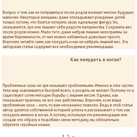
Вопрос о том, как не поправиться после родов волнует многих будущих
мамочек. Некоторые женщины даже откладывают рождение детей
только потому, что боятся потерять свою идеальную фигуру. Но,
оказывается, зря они лишают себя радости материнства. Сохранить вес
после родов можно. Мало того, даже набрав лишние килограммы за
время беременности, от них можно избавиться довольно просто.
Впрочем, читайте сами, как похудеть и как не набрать лишний вес. Эта
авторская статья содержит все необходимые рекомендации.
Как похудеть в ногах?
Проблемные зоны не зря называют проблемными. Именно в этих частях
тела жир скапливается быстрей всего, а уходить не желает. Поэтому-то и
существуют сотни методик борьбы с лишним весом. Однако, как
показывает практика, не все они действенны. Впрочем, если ваша
проблемная зона – ноги, то вам несказанно повезло. Ведь в этой статье
автор делится собственной историей успеха и рассказывает о том, как
похудеть именно в ногах. А потому, используя эти рекомендации или
создав «по образу и подобию» свою методику, вы обязательно
обретете стройные ножки.
1
2
»