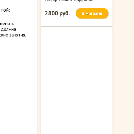
отой:
2800 руб.
В магазин
менить,
я должна
кие занятия.