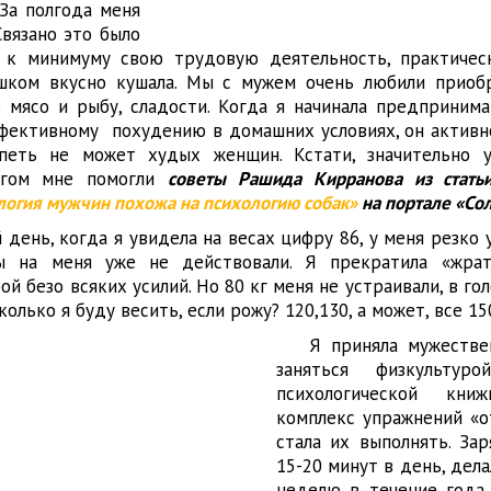
 За полгода меня
Связано это было
а к минимуму свою трудовую деятельность, практичес
шком вкусно кушала. Мы с мужем очень любили приоб
 мясо и рыбу, сладости. Когда я начинала предприним
фективному похудению в домашних условиях, он активн
рпеть не может худых женщин. Кстати, значительно 
угом мне помогли
советы Рашида Кирранова из стат
логия мужчин похожа на психологию собак»
на портале «Со
день, когда я увидела на весах цифру 86, у меня резко 
ы на меня уже не действовали. Я прекратила «жрат
ой безо всяких усилий. Но 80 кг меня не устраивали, в го
колько я буду весить, если рожу? 120,130, а может, все 15
Я приняла мужестве
заняться физкультур
психологической кни
комплекс упражнений «о
стала их выполнять. Зар
15-20 минут в день, дела
неделю в течение года.