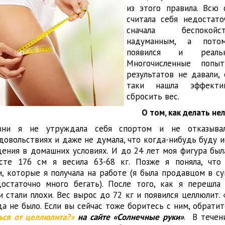
из этого правила. Всю
считала себя недостато
сначала беспокой
надуманным, а пот
появился и реаль
Многочисленные попы
результатов не давали, 
таки нашла эффекти
сбросить вес.
О том, как делать не
зни я не утруждала себя спортом и не отказыва
довольствиях и даже не думала, что когда-нибудь буду 
ения в домашних условиях. И до 24 лет моя фигура был
сте 176 см я весила 63-68 кг. Позже я поняла, что
и, которые я получала на работе (я была продавцом в с
остаточно много бегать). После того, как я перешла
и стали плохи. Вес вырос до 72 кг и появился целлюлит.
да не было. Если вы сейчас тоже боритесь с ним, обрат
ься от целлюлита?»
на сайте «Солнечные руки»
. В тече