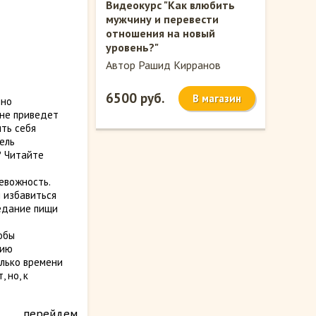
Видеокурс "Как влюбить
мужчину и перевести
отношения на новый
уровень?"
Автор Рашид Кирранов
6500 руб.
В магазин
чно
 не приведет
ить себя
ель
? Читайте
евожность.
 избавиться
оедание пищи
обы
нию
олько времени
 но, к
рейдем