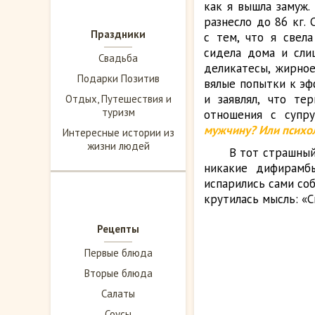
как я вышла замуж.
разнесло до 86 кг. 
Праздники
с тем, что я свел
сидела дома и сли
Свадьба
деликатесы, жирное
Подарки Позитив
вялые попытки к эф
и заявлял, что те
Отдых, Путешествия и
туризм
отношения с супр
мужчину? Или психо
Интересные истории из
жизни людей
В тот страшный 
никакие дифирамб
испарились сами соб
крутилась мысль: «С
Рецепты
Первые блюда
Вторые блюда
Салаты
Соусы