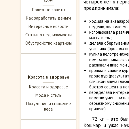
четырех лет я пери
предпринимала:
Полезные советы
Как заработать деньги
ходила на аквааэроб
Интересные новости
неделю, хватило мен
использовала разли
Статьи о недвижимости
массажеры;
Обустройство квартиры
делала обертывани
условиях (бросала по
купила велотренаже
нем развешивалась
распивали пиво мои 
прошла в салоне кур
процедур (результат
Красота и здоровье
слишком впечатляющ
Красота и здоровье
быстро сошел на нет
переделала интерье
Мода и стиль
помогло уменьшить а
серьезному снижени
Похудение и снижение
привело).
веса
72 кг – это был
Кошмар и ужас нача