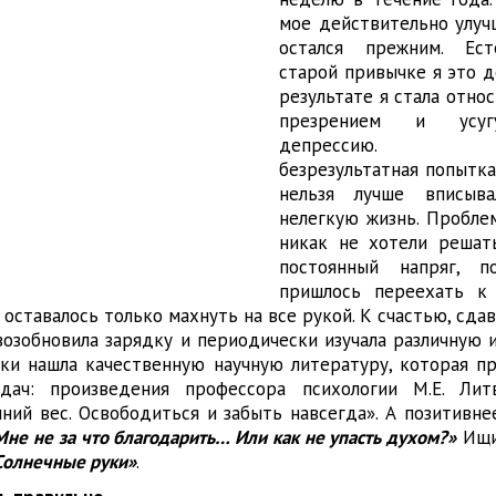
мое действительно улучш
остался прежним. Ест
старой привычке я это д
результате я стала относ
презрением и усуг
депрессию. О
безрезультатная попытка
нельзя лучше вписыв
нелегкую жизнь. Пробле
никак не хотели решат
постоянный напряг, п
пришлось переехать к 
оставалось только махнуть на все рукой. К счастью, сдав
 возобновила зарядку и периодически изучала различную
аки нашла качественную научную литературу, которая пр
дач: произведения профессора психологии М.Е. Лит
ий вес. Освободиться и забыть навсегда». А позитивне
Мне не за что благодарить… Или как не упасть духом?»
Ищи
Солнечные руки»
.