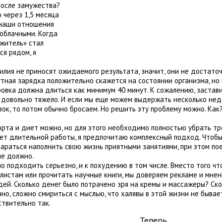
после замужества?
 через 1,5 месяца
 наши отношения
облачными. Когда
житель» стал
ся рядом, я
илия не приносят ожидаемого результата, значит, они не достато
утная зарядка положительно скажется на состоянии организма, но
овка должна длиться как минимум 40 минут. К сожалению, застав
 довольно тяжело. И если мы еще можем выдержать несколько нед
ок, то потом обычно бросаем. Но решить эту проблему можно. Как
орта и диет можно, но для этого необходимо полностью убрать тр
ует длительной работы, я предпочитаю комплексный подход. Чтобы
тараться наполнить свою жизнь приятными занятиями, при этом п
не должно.
 подходить серьезно, и к похудению в том числе. Вместо того чт
алистам или прочитать научные книги, мы доверяем рекламе и мне
ей. Сколько денег было потрачено зря на кремы и массажеры? Ск
но, сложно смириться с мыслью, что халявы в этой жизни не бывает,
ствительно так.
Теперь пе