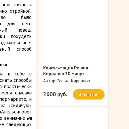
 свою жизнь я
чно стройной,
ство было
ом для него
ный повод.
тки похудеть
однако я все-
вный способ
льзя
Консультация Рашид
ла в себе в
Кирранов 30 минут
искать способы
Автор Рашид Кирранов
а практически
 меня спасали
2600 руб.
В магазин
упермаркете, и
 на «сидячую»
 «Апельсиново»
ите внимание
на
ние следующих