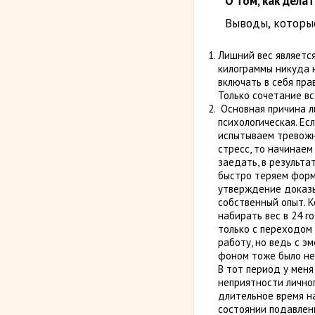
О том, как дела
Выводы, которые
Лишний вес является
килограммы никуда 
включать в себя пра
Только сочетание в
Основная причина л
психологическая. Ес
испытываем тревожн
стресс, то начинаем
заедать, в результа
быстро теряем форм
утверждение доказ
собственный опыт. К
набирать вес в 24 го
только с переходом
работу, но ведь с э
фоном тоже было не 
В тот период у меня
неприятности личног
длительное время н
состоянии подавленн