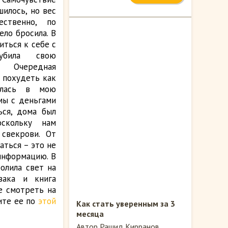
илось, но вес
ественно, по
ело бросила. В
иться к себе с
убила свою
чередная
 похудеть как
алась в мою
мы с деньгами
ься, дома был
оскольку нам
свекрови. От
аться – это не
 информацию. В
олила свет на
вака и книга
е смотреть на
те ее по
этой
Как стать уверенным за 3
месяца
Автор Рашид Кирранов