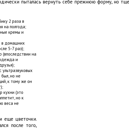
одически пыталась вернуть себе прежнюю форму, но тщет
ику 2 раза в
я на полгода;
чные кремы и
я в домашних
сле 5-7 раз);
р (впоследствии на
 одежда и
друзья);
с ультразвуковых
 был, но не
ий, к тому же он
);
р кухни (это
ппетит, но к
ю веса не
и еще цветочки.
лся после того,