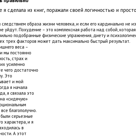
ть правильно
 я сделала из книг, поражали своей логичностью и прост
 следствием образа жизни человека, и если его кардинально не из
не уйдут. Похудение – это комплексная работа над собой, котора
вильно подобранные физические упражнения, диету и психологичес
сех трех факторов может дать максимально быстрый результат.
ишнего веса –
ли мы постоянно
ость, страх и
 их усиленно
те чего достаточно
у. Это
ывает и мой
огда я начала
да, я связала это
 на «сидячую»
моциональным
все благополучно.
 были серьезные
о характера, и я
аходилась в
ости. А этот