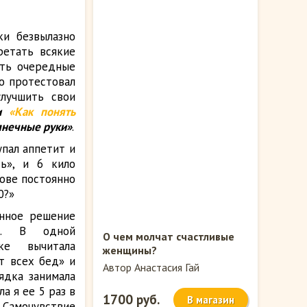
ки безвылазно
ретать всякие
ать очередные
о протестовал
улучшить свои
ьи
«Как понять
лнечные руки»
.
упал аппетит и
ь», и 6 кило
лове постоянно
0?»
нное решение
ой. В одной
О чем молчат счастливые
жке вычитала
женщины?
т всех бед» и
Автор Анастасия Гай
ядка занимала
ла я ее 5 раз в
1700 руб.
В магазин
 Самочувствие