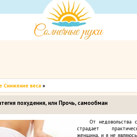
е Снижение веса
»
тегия похудения, или Прочь, самообман
От недовольства 
страдает практиче
женщина, и я не являюс