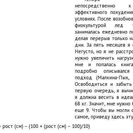
непосредственно 
эффективного похудени
условиях. После возобно
физкультурой лед 
занималась ежедневно по
делая перерыв только н
дни. За пять месяцев я 
Негусто, но я не расстро
нужно увеличить нагрузк
мне и попалась книг
подробно описывался
подход (Малкина-Пых, 
Освободиться и забыть 
первую очередь, я вычис
я должна весить в идеал
68 кг. Значит, мне нужно
еще 9. Чтобы вы могли 
самое, приведу здесь эт
рост (см) – (100 + (рост (см) – 100)/10)