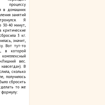
к процессу
я в домашних
вления занятий
тронулся. Я
 30-40 минут,
а критические
сбросила 3 кг.
илась, значит,
у. Вот тут-то
а, в которой
 комплексный
«Лишний вес.
навсегда»). В
лила, сколько
е, получилось
 было сбросить
сделать то же
у формулу: