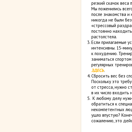
резкий скачок веса 
Мы поженились всего
после знакомства и
никогда не были без
«стрессовый раздра
постоянно находить
растолстела.
Если прилагаемые ус
интенсивны. 15-мин
к похудению. Тренир
заниматься спортом
регулярных трениров
ЗДЕСЬ
.
Сбросить вес без сп
Поскольку это треб
от стресса, нужно с
в их число входить 
К любому делу нужно
обратиться к специ
некомпетентных люд
ушло впустую? Конеч
сожалению, это дей