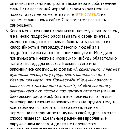
оптимистический настрой, а также вера в собственные
силы. Если последней чертой в своем характере вы
похвастаться не можете, изучите
ЭТУ СТАТЬЮ
на
нашем «солнечном» сайте. Она поможет повысить
самооценку.
Когда меня начинают спрашивать, почему я так мало ем,
я начинаю подробно рассказывать о своей диете, а
именно о том,что взвешиваю блюда и записываю их
калорийность в тетрадку. У многих людей эти
подробности вызывают желание пошутить. Мне даже
придумывать ничего не нужно, кто-нибудь обязательно
найдет повод для веселья. Больше всего мне
запомнились следующие фразы:
«К сожалению, у нас нет
кухонных весов, могу предложить напольные или
безмен для картошки. Принести?», «Не дыши рядом с
шашлыками, там калории летают!», «Займи калории у
завтрашнего дня, потом с процентами отдашь!»
(сказал
банковский работник). Когда все посмеются от души,
разговор постепенно переключается на другую тему, и
все забывают о том, что я мало съела. Если вы
нормально воспринимаете шутки в свой адрес, то этот
способ является идеальным решением проблемы. И
окружающим весело, и диета не нарушается.