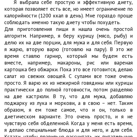
Я выбрала себе простую и эффективную диету,
которая позволяет есть все, но имеет ограничение по
калорийности (1200 ккал в день). Мне гораздо проще
соблюдать именно такую диету чтобы похудеть.
Для приготовления пищи я нашла очень простой
алгоритм. Например, я беру курицу (мясо, рыбу) и
делю их на две порции, для мужа и для себя. Первую
я жарю, вторую варю (готовлю на пару). В это же
время ставлю гарнир, который мы будем есть
вместе, например, макароны, рис или вареная
картошка без обжарки. Пока это все готовится, делаю
салат из свежих овощей. С супами все тоже очень
просто. Я варю их из нежирной говядины или курицы
практически до полной готовности, потом разделяю
на две кастрюли. В ту, что для мужа, добавляю
поджарку из лука и моркови, а в свою – нет. Таким
образом, я ем тоже самое, что и он, только в
диетическом варианте. Это очень просто, и я не
чувствую себя обделенной. Когда у меня есть время,
я делаю специальные блюда и для него, и для себя.
Кстати, чтобы правильно рассчитать их питательную