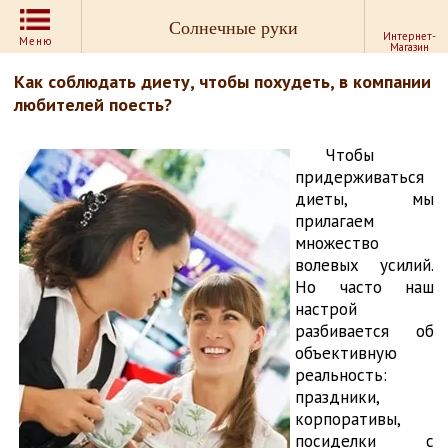
Солнечные руки
Интернет-
Меню
Магазин
Как соблюдать диету, чтобы похудеть, в компании
любителей поесть?
Чтобы
придерживаться
диеты, мы
прилагаем
множество
волевых усилий.
Но часто наш
настрой
разбивается об
объективную
реальность:
праздники,
корпоративы,
посиделки с