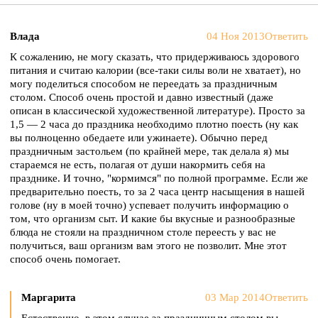
Влада
04 Ноя 2013
Ответить
К сожалению, не могу сказать, что придерживаюсь здорового
питания и считаю калории (все-таки силы воли не хватает), но
могу поделиться способом не переедать за праздничным
столом. Способ очень простой и давно известный (даже
описан в классической художественной литературе). Просто за
1,5 — 2 часа до праздника необходимо плотно поесть (ну как
вы полноценно обедаете или ужинаете). Обычно перед
праздничным застольем (по крайней мере, так делала я) мы
стараемся не есть, полагая от души накормить себя на
празднике. И точно, "кормимся" по полной программе. Если же
предварительно поесть, то за 2 часа центр насыщения в нашей
голове (ну в моей точно) успевает получить информацию о
том, что организм сыт. И какие бы вкусные и разнообразные
блюда не стояли на праздничном столе переесть у вас не
получиться, ваш организм вам этого не позволит. Мне этот
способ очень помогает.
Маргарита
03 Мар 2014
Ответить