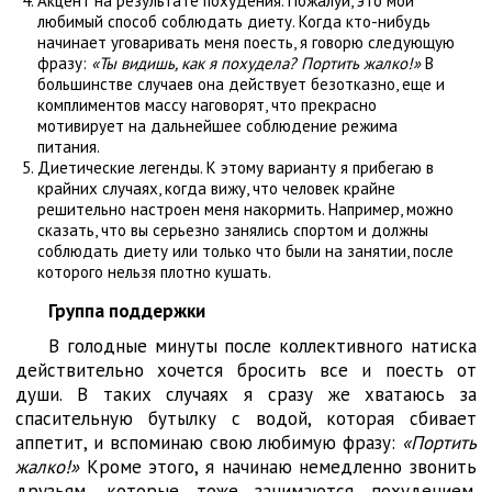
Акцент на результате похудения. Пожалуй, это мой
любимый способ соблюдать диету. Когда кто-нибудь
начинает уговаривать меня поесть, я говорю следующую
фразу:
«Ты видишь, как я похудела? Портить жалко!»
В
большинстве случаев она действует безотказно, еще и
комплиментов массу наговорят, что прекрасно
мотивирует на дальнейшее соблюдение режима
питания.
Диетические легенды. К этому варианту я прибегаю в
крайних случаях, когда вижу, что человек крайне
решительно настроен меня накормить. Например, можно
сказать, что вы серьезно занялись спортом и должны
соблюдать диету или только что были на занятии, после
которого нельзя плотно кушать.
Группа поддержки
В голодные минуты после коллективного натиска
действительно хочется бросить все и поесть от
души. В таких случаях я сразу же хватаюсь за
спасительную бутылку с водой, которая сбивает
аппетит, и вспоминаю свою любимую фразу:
«Портить
жалко!»
Кроме этого, я начинаю немедленно звонить
друзьям, которые тоже занимаются похудением.