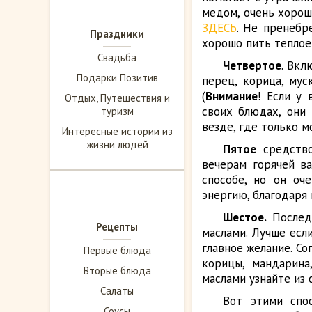
медом, очень хорош
ЗДЕСЬ
. Не пренебр
Праздники
хорошо пить теплое
Свадьба
Четвертое
. Вкл
Подарки Позитив
перец, корица, мус
(
Внимание
! Если у
Отдых, Путешествия и
своих блюдах, они
туризм
везде, где только м
Интересные истории из
жизни людей
Пятое
средств
вечерам горячей в
способе, но он оч
энергию, благодаря
Шестое.
Последн
Рецепты
маслами. Лучше есл
главное желание. Со
Первые блюда
корицы, мандарина
Вторые блюда
маслами узнайте из
Салаты
Вот этими спо
Соусы