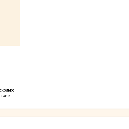
и
сколько
 станет