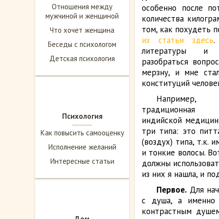
Отношения между
особенно после по
мужчиной и женщиной
количества килогра
том, как похудеть 
Что хочет женщина
из статьи здесь
.
Беседы с психологом
литературы и 
Детская психология
разобраться вопрос
мерзну, и мне ста
конституций челове
Например
традиционн
Психология
индийской медицин
три типа: это питт
Как повысить самооценку
(воздух) типа, т.к
Исполнение желаний
и тонкие волосы. Во
Интересные статьи
должны использоват
из них я нашла, и по
Первое.
Для нач
с душа, а именно 
контрастным душем
Дом