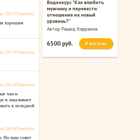
Видеокурс "Как влюбить
мужчину и перевести
кт 2017
Ответить
отношения на новый
уровень?"
еня хорошим
Автор Рашид Кирранов
6500 руб.
В магазин
кт 2017
Ответить
ек 2013
Ответить
ые чаи и
ще и закалывает
ыкать к холодной
нв 2014
Ответить
ю. Но ваш совет