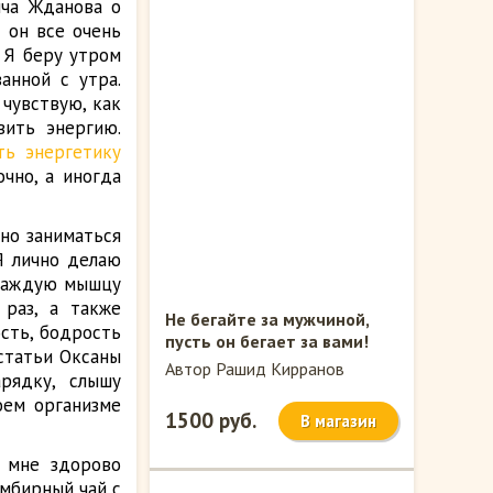
ича Жданова о
л он все очень
. Я беру утром
анной с утра.
 чувствую, как
вить энергию.
ть энергетику
чно, а иногда
жно заниматься
Я лично делаю
 каждую мышцу
 раз, а также
Не бегайте за мужчиной,
ость, бодрость
пусть он бегает за вами!
статьи Оксаны
Автор Рашид Кирранов
арядку, слышу
оем организме
1500 руб.
В магазин
, мне здорово
имбирный чай с