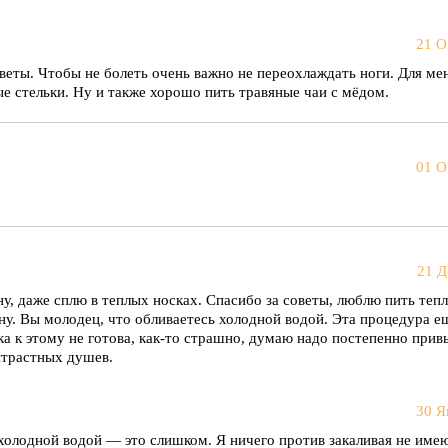
21 О
веты. Чтобы не болеть очень важно не переохлаждать ноги. Для м
е стельки. Ну и также хорошо пить травяные чаи с мёдом.
01 О
21 Д
у, даже сплю в теплых носках. Спасибо за советы, люблю пить тепл
у. Вы молодец, что обливаетесь холодной водой. Эта процедура е
а к этому не готова, как-то страшно, думаю надо постепенно прив
онтрастных душев.
30 Я
 холодной водой — это слишком. Я ничего против закаливая не име