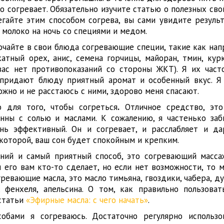
о согревает. Обязательно изучите статью о полезных св
егайте этим способом согрева, вы сами увидите результ
 молоко на ночь со специями и медом.
ючайте в свои блюда согревающие специи, такие как нап
катный орех, анис, семена горчицы, майоран, тмин, кур
 вас нет противопоказаний со стороны ЖКТ). Я их част
 придают блюду приятный аромат и особенный вкус. Я
ожно и не расстаюсь с ними, здорово меня спасают.
о для того, чтобы согреться
.
Отличное средство, это
анны с солью и маслами. К сожалению, я частенько за
ень эффективный. Он и согревает, и расслабляет и д
 которой, ваш сон будет спокойным и крепким.
ий и самый приятный способ, это согревающий масс
и его вам кто-то сделает, но если нет возможности, то 
гревающие масла, это масло тимьяна, гвоздики, чабера, д
, фенхеля, апельсина. О том, как правильно пользова
 статьи
«Эфирные масла: с чего начать»
.
собами я согреваюсь. Достаточно регулярно использ