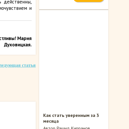
ь действенны,
мочувствием и
астливы! Мария
Духовицкая.
ледующая статья
Как стать уверенным за 3
месяца
Автор Рашид Кирранов