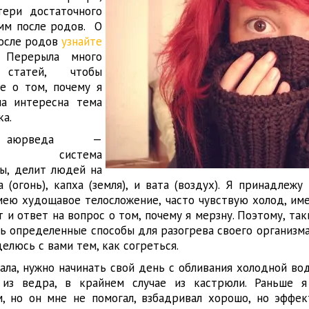
тери достаточного
мм после родов. О
после родов
узнайте
 Перерыла много
статей, чтобы
е о том, почему я
ла интересна тема
ка.
, аюрведа —
ая система
ы, делит людей на
а (огонь), капха (земля), и вата (воздух). Я принадлеж
. имею худощавое телосложение, часто чувствую холод, и
т и ответ на вопрос о том, почему я мерзну. Поэтому, так
ь определенные способы для разогрева своего организма
делюсь с вами тем, как согреться.
ала, нужно начинать свой день с обливания холодной во
из ведра, в крайнем случае из кастрюли. Раньше я 
, но он мне не помогал, взбадривал хорошо, но эффек