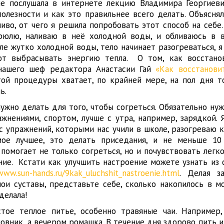
 не послушала в интернете лекцию Владимира Георгиев
 полезности и как это правильнее всего делать. Объясня
иво, от чего я решила попробовать этот способ на себе
рюлю, наливаю в неё холодной воды, и обливаюсь в в
ле жутко холодной воды, тело начинает разогреваться, я
ют выбрасывать энергию тепла. О том, как восстано
нашего шеф редактора Анастасии Гай
«Как восстанови
той процедуры хватает, по крайней мере, на пол дня то
ь.
ужно делать для того, чтобы согреться. Обязательно ну
жнениями, спортом, лучше с утра, например, зарядкой. 
с упражнений, которыми нас учили в школе, разогреваю
мое лучшее, это делать приседания, и не меньше 10
 помогает не только согреться, но и почувствовать легк
ние. Кстати как улучшить настроение можете узнать из 
www.sun-hands.ru/9kak_uluchshit_nastroenie.html
. Делая з
ои суставы, представьте себе, сколько накопилось в м
 делала!
стое теплое питье, особенно травяные чаи. Например
повник, а вечером ромашка. В течение дня здорово пить 