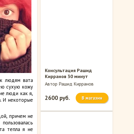
Консультация Рашид
Кирранов 30 минут
у к людям вата
Автор Рашид Кирранов
мею сухую кожу
ие люди как я,
2600 руб.
В магазин
. И некоторые
дой, причем не
пользовалась
та тепла я не