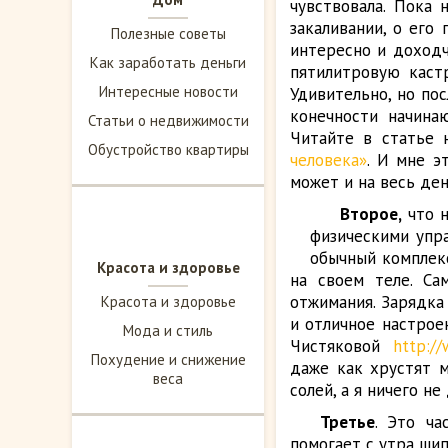
чувствовала. Пока
закаливании, о его
Полезные советы
интересно и доходч
Как заработать деньги
пятилитровую каст
Интересные новости
Удивительно, но пос
конечности начина
Статьи о недвижимости
Читайте в статье 
Обустройство квартиры
человека»
. И мне э
может и на весь ден
Второе,
что н
физическими упра
обычный комплек
Красота и здоровье
на своем теле. Са
отжимания. Зарядка
Красота и здоровье
и отличное настрое
Мода и стиль
Чистяковой
http://
Похудение и снижение
даже как хрустят м
веса
солей, а я ничего не
Третье
. Это ча
помогает с утра ши