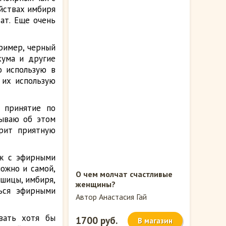
ойствах имбиря
ат. Еще очень
ример, черный
кума и другие
о использую в
 их использую
 принятие по
бываю об этом
арит приятную
аж с эфирными
можно и самой,
О чем молчат счастливые
ушицы, имбиря,
женщины?
ться эфирными
Автор Анастасия Гай
овать хотя бы
1700 руб.
В магазин