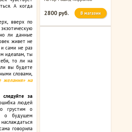
ться. А когда
2800 руб.
В магазин
ерх, вверх по
 экзотическую
но ли данные
овек живет не
 и сами не раз
им идеалам, ты
ебя, то ли на
сли вы будете
ными словами,
е желания» на
 следуйте за
ошибка людей
о грустим о
м о будущем
наслаждаться
сама говорила