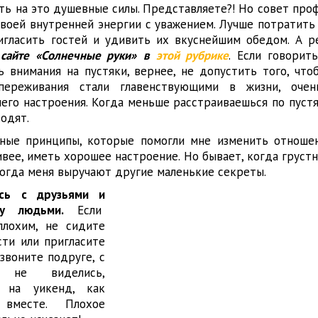
ть на это душевные силы. Представляете?! Но совет про
своей внутренней энергии с уважением. Лучше потратить
ригласить гостей и удивить их вкуснейшим обедом. А 
м
сайте «Солнечные руки»
в
этой рубрике
. Если говорит
 внимания на пустяки, вернее, не допустить того, что
ереживания стали главенствующими в жизни, оче
го настроения. Когда меньше расстраиваешься по пустя
одят.
ные принципы, которые помогли мне изменить отноше
ивее, иметь хорошее настроение. Но бывает, когда груст
 Тогда меня выручают другие маленькие секреты.
сь с друзьями и
ху людьми.
Если
плохим, не сидите
сти или пригласите
звоните подруге, с
 не виделись,
 на уикенд, как
 вместе. Плохое