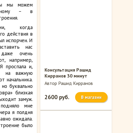
яды мы можем
разному – в
троения.
ии, когда
го действия в
ыл испорчен. И
ставить нас
 даже очень
от, например,
Я проспала и,
Консультация Рашид
ла на важную
Кирранов 30 минут
 от начальника.
Автор Рашид Кирранов
 но буквально
овра» близкая
2600 руб.
В магазин
ыходит замуж.
подняло мне
вчера я полдня
давно ожидала.
строение было