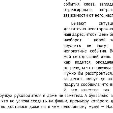
события, слова, взгл
отреагировать по-
зависимости от него, нас
Бывают ситуац
достаточно неосторожно
наш адрес, чтобы день б
наоборот – порой за
грустить не могут
неприятные события. В
мой сегодняшний день. 
как водится, опозда
встречу, за что получила
Нужно бы расстроиться,
за десять минут до «к
подруга сообщила, что в
И это известие так 
збучку» руководителя я даже не заметила. А буквально 
о, что не успела сходить на фильм, премьеру которого 
, но досталось даже ни в чем неповинному мужу! — На