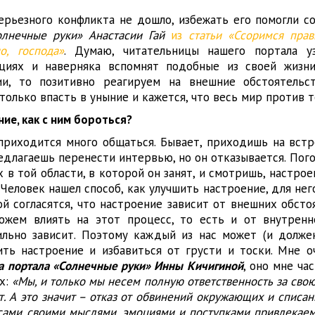
серьезного конфликта не дошло, избежать его помогли 
олнечные руки» Анастасии Гай
из
статьи «Ссоримся прав
о, господа»
. Думаю, читательницы нашего портала у
циях и наверняка вспомнят подобные из своей жизни
и, то позитивно реагируем на внешние обстоятельст
 только впасть в уныние и кажется, что весь мир против т
ие, как с ним бороться?
приходится много общаться. Бывает, приходишь на встре
редлагаешь перенести интервью, но он отказывается. Пог
 в той области, в которой он занят, и смотришь, настрое
 Человек нашел способ, как улучшить настроение, для не
ой согласятся, что настроение зависит от внешних обсто
жем влиять на этот процесс, то есть и от внутренн
льно зависит. Поэтому каждый из нас может (и должен
ить настроение и избавиться от грусти и тоски. Мне о
а портала «Солнечные руки» Инны Кичигиной
, оно мне ча
х:
«Мы, и только мы несем полную ответственность за свою 
т. А это значит – отказ от обвинений окружающих и списан
 сами своими мыслями, эмоциями и поступками привлекае