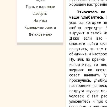
хорошем настроени
Торты и пирожные
Относитесь ко
Десерты
чаще улыбайтесь.
Напитки
усы, за которые в
Кулинарные советы
любых передряг М
выручит в самой не
Детское меню
Даже если вас 
сможете найти сил
пошутить, вы тем 
обидчика, и настрое
Ну, или, по крайне
испортится, то нес
журнале по психо
совет начинать 
проснулись, улыбн
настроение на весь
подруга научила ме
человек к вам рас
улыбнитесь и про 
способом и неоднок