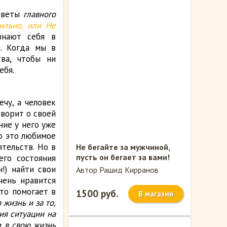
советы
главного
ильно, или Не
знают себя в
. Когда мы в
ва, чтобы ни
ебя.
чу, а человек
оворит о своей
ние у него уже
го это любимое
ятельств. Но в
Не бегайте за мужчиной,
пусть он бегает за вами!
его состояния
!) найти свои
Автор Рашид Кирранов
чень нравится
сто помогает в
1500 руб.
В магазин
жизнь и за то,
ия ситуации на
м в свою жизнь