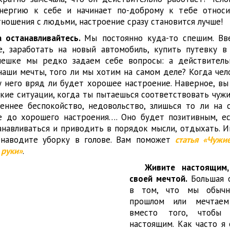
нергию к себе и начинает по-доброму к тебе относи
тношения с людьми, настроение сразу становится лучше!
 останавливайтесь.
Мы постоянно куда-то спешим. Вв
е, заработать на новый автомобиль, купить путевку в
пешке мы редко задаем себе вопросы: а действитель
наши мечты, того ли мы хотим на самом деле? Когда чел
у него вряд ли будет хорошее настроение. Наверное, вы
акие ситуации, когда ты пытаешься соответствовать чуж
ннее беспокойство, недовольство, злишься то ли на с
е до хорошего настроения…. Оно будет позитивным, е
анавливаться и приводить в порядок мысли, отдыхать. И
наводите уборку в голове. Вам поможет
статья «Чужи
 руки»
.
Живите настоящим,
своей мечтой.
Большая 
в том, что мы обычн
прошлом или мечтае
вместо того, чтобы 
настоящим. Как часто я 