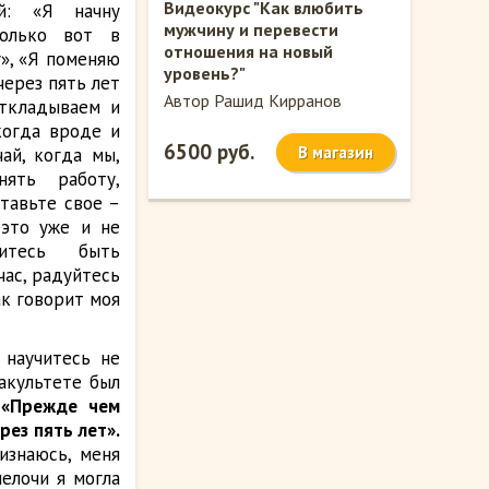
Видеокурс "Как влюбить
й: «Я начну
мужчину и перевести
только вот в
отношения на новый
», «Я поменяю
уровень?"
через пять лет
Автор Рашид Кирранов
откладываем и
когда вроде и
6500 руб.
В магазин
ай, когда мы,
нять работу,
тавьте свое –
 это уже и не
читесь быть
час, радуйтесь
к говорит моя
 научитесь не
акультете был
:
«Прежде чем
рез пять лет».
изнаюсь, меня
елочи я могла