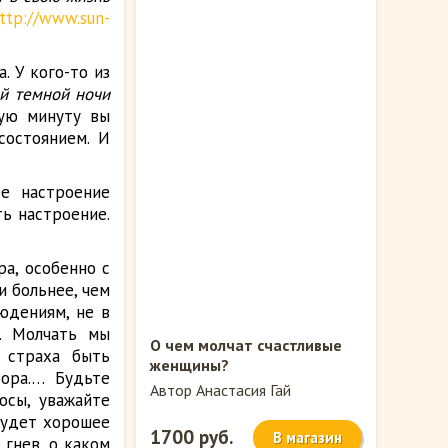
ttp://www.sun-
. У кого-то из
й темной ночи
щую минуту вы
состоянием. И
ее настроение
ть настроение.
ра, особенно с
и больнее, чем
юдениям, не в
. Молчать мы
О чем молчат счастливые
 страха быть
женщины?
сора.… Будьте
Автор Анастасия Гай
осы, уважайте
 будет хорошее
1700 руб.
В магазин
 гнев, о каком