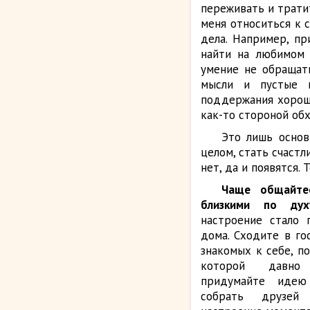
переживать и трати
меня относиться к 
дела. Например, п
найти на любимо
умение не обращать
мысли и пустые п
поддержания хороше
как-то стороной обх
Это лишь основ
целом, стать счастл
нет, да и появятся.
Чаще общайте
близкими по ду
настроение стало 
дома. Сходите в го
знакомых к себе, по
которой давно
придумайте идею
собрать друзей