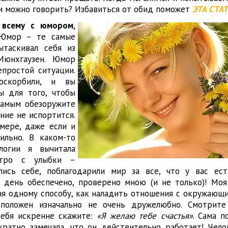
и можно говорить? Избавиться от обид поможет
ЭТА СТА
 всему с юмором,
Юмор – те самые
ытаскивал себя из
юнхгаузен. Юмор
простой ситуации.
оскорбили, и вы
ы для того, чтобы
самым обезоружите
ние не испортится.
 мере, даже если и
ильно. В каком-то
логии я вычитала
утро с улыбки –
улись себе, поблагодарили мир за все, что у вас ес
 день обеспечено, проверено мною (и не только)! Моя
ня одному способу, как наладить отношения с окружающи
положен изначально не очень дружелюбно. Смотрите 
себя искренне скажите:
«Я желаю тебе счастья»
. Сама п
ратно замечала, что он действительно работает! Чело