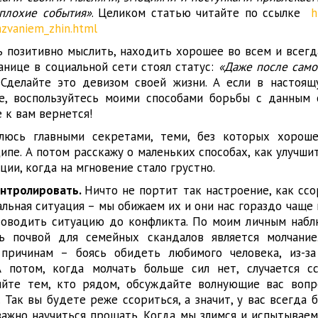
 плохие события»
. Целиком статью читайте по ссылке
h
azvaniem_zhin.html
 позитивно мыслить, находить хорошее во всем и всегда
анице в социальной сети стоял статус:
«Даже после само
 Сделайте это девизом своей жизни. А если в настоя
е, воспользуйтесь моими способами борьбы с данным 
 к вам вернется!
елюсь главными секретами, теми, без которых хорош
ипе. А потом расскажу о маленьких способах, как улучши
ции, когда на мгновение стало грустно.
онтролировать.
Ничто не портит так настроение, как ссо
льная ситуация – мы обижаем их и они нас гораздо чаще 
доводить ситуацию до конфликта. По моим личным набл
ь почвой для семейных скандалов является молчание
причинам – боясь обидеть любимого человека, из-за
А потом, когда молчать больше сил нет, случается с
яйте тем, кто рядом, обсуждайте волнующие вас вопр
. Так вы будете реже ссориться, а значит, у вас всегда
важно научиться прощать. Когда мы злимся и испытываем