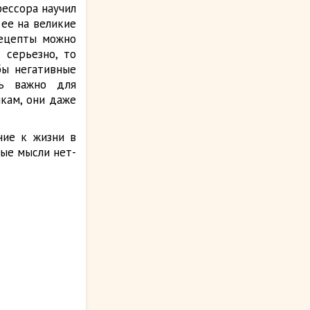
фессора научил
 ее на великие
рецепты можно
ь серьезно, то
бы негативные
нь важно для
кам, они даже
ние к жизни в
ные мысли нет-