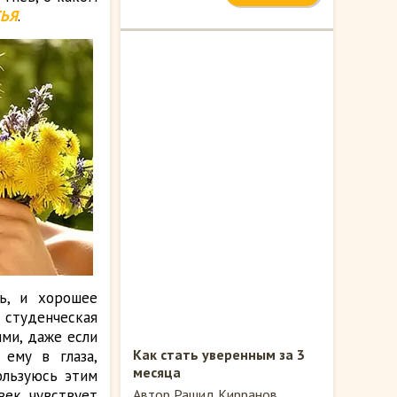
ТЬЯ
.
ть, и хорошее
 студенческая
ми, даже если
Как стать уверенным за 3
ему в глаза,
месяца
ользуюсь этим
век чувствует
Автор Рашид Кирранов