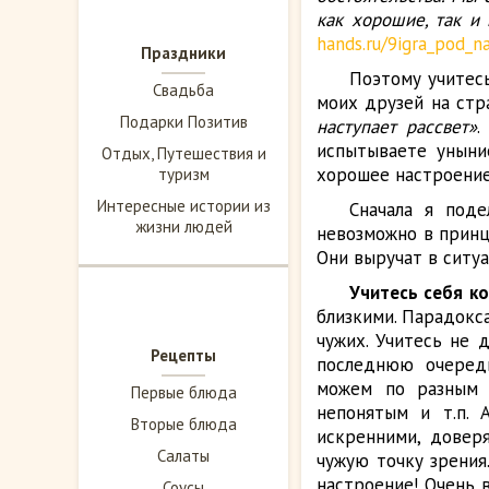
как хорошие, так и
hands.ru/9igra_pod_n
Праздники
Поэтому учитесь
Свадьба
моих друзей на стр
Подарки Позитив
наступает рассвет»
.
испытываете уныни
Отдых, Путешествия и
хорошее настроение
туризм
Интересные истории из
Сначала я под
жизни людей
невозможно в принц
Они выручат в ситуа
Учитесь себя к
близкими. Парадокса
чужих. Учитесь не 
Рецепты
последнюю очеред
можем по разным 
Первые блюда
непонятым и т.п. 
Вторые блюда
искренними, довер
Салаты
чужую точку зрения
настроение! Очень 
Соусы