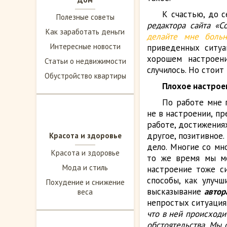
К счастью, до 
Полезные советы
редактора сайта «С
Как заработать деньги
делайте мне больн
Интересные новости
приведенных ситуа
хорошем настроени
Статьи о недвижимости
случилось. Но стоит
Обустройство квартиры
Плохое настроен
По работе мне 
не в настроении, п
работе, достижениях
другое, позитивное.
Красота и здоровье
дело. Многие со мн
Красота и здоровье
то же время мы мо
Мода и стиль
настроение тоже си
способы, как улучш
Похудение и снижение
высказывание
автор
веса
непростых ситуация
что в ней происходи
обстоятельства. Мы