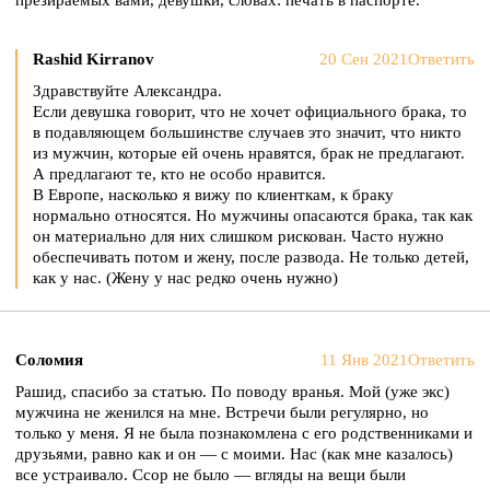
презираемых вами, девушки, словах: печать в паспорте.
Rashid Kirranov
20 Сен 2021
Ответить
Здравствуйте Александра.
Если девушка говорит, что не хочет официального брака, то
в подавляющем большинстве случаев это значит, что никто
из мужчин, которые ей очень нравятся, брак не предлагают.
А предлагают те, кто не особо нравится.
В Европе, насколько я вижу по клиенткам, к браку
нормально относятся. Но мужчины опасаются брака, так как
он материально для них слишком рискован. Часто нужно
обеспечивать потом и жену, после развода. Не только детей,
как у нас. (Жену у нас редко очень нужно)
Соломия
11 Янв 2021
Ответить
Рашид, спасибо за статью. По поводу вранья. Мой (уже экс)
мужчина не женился на мне. Встречи были регулярно, но
только у меня. Я не была познакомлена с его родственниками и
друзьями, равно как и он — с моими. Нас (как мне казалось)
все устраивало. Ссор не было — вгляды на вещи были