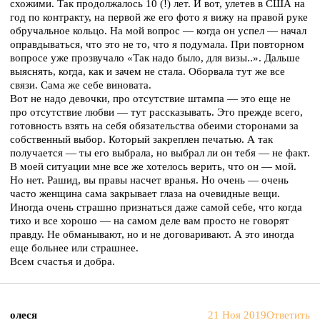
схожими. Так продолжалось 10 (!) лет. И вот, улетев в США на
год по контракту, на первой же его фото я вижу на правой руке
обручальное кольцо. На мой вопрос — когда он успел — начал
оправдываться, что это не то, что я подумала. При повторном
вопросе уже прозвучало «Так надо было, для визы..». Дальше
выяснять, когда, как и зачем не стала. Оборвала тут же все
связи. Сама же себе виновата.
Вот не надо девочки, про отсутствие штампа — это еще не
про отсутствие любви — тут рассказывать. Это прежде всего,
готовность взять на себя обязательства обеими сторонами за
собственный выбор. Который закреплен печатью. А так
получается — ты его выбрала, но выбрал ли он тебя — не факт.
В моей ситуации мне все же хотелось верить, что он — мой.
Но нет. Рашид, вы правы насчет вранья. Но очень — очень
часто женщина сама закрывает глаза на очевидные вещи.
Иногда очень страшно признаться даже самой себе, что когда
тихо и все хорошо — на самом деле вам просто не говорят
правду. Не обманывают, но и не договаривают. А это иногда
еще больнее или страшнее.
Всем счастья и добра.
олеся
21 Ноя 2019
Ответить