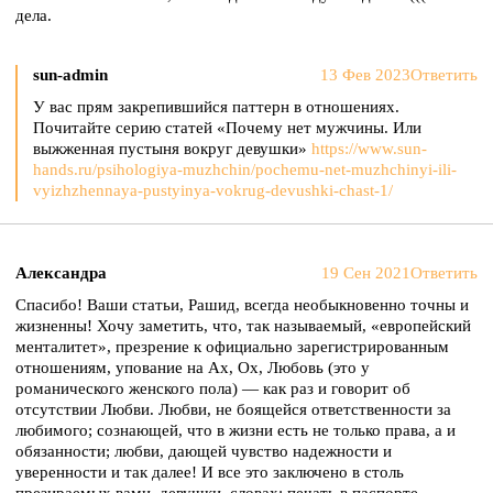
дела.
sun-admin
13 Фев 2023
Ответить
У вас прям закрепившийся паттерн в отношениях.
Почитайте серию статей «Почему нет мужчины. Или
выжженная пустыня вокруг девушки»
https://www.sun-
hands.ru/psihologiya-muzhchin/pochemu-net-muzhchinyi-ili-
vyizhzhennaya-pustyinya-vokrug-devushki-chast-1/
Александра
19 Сен 2021
Ответить
Спасибо! Ваши статьи, Рашид, всегда необыкновенно точны и
жизненны! Хочу заметить, что, так называемый, «европейский
менталитет», презрение к официально зарегистрированным
отношениям, упование на Ах, Ох, Любовь (это у
романического женского пола) — как раз и говорит об
отсутствии Любви. Любви, не боящейся ответственности за
любимого; сознающей, что в жизни есть не только права, а и
обязанности; любви, дающей чувство надежности и
уверенности и так далее! И все это заключено в столь