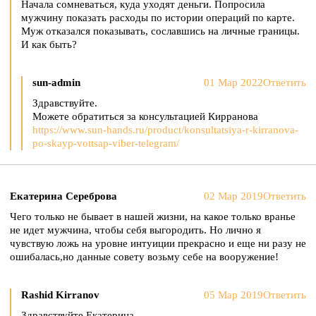
Начала сомневаться, куда уходят деньги. Попросила
мужчину показать расходы по истории операций по карте.
Муж отказался показывать, сославшись на личные границы.
И как быть?
sun-admin
01 Мар 2022
Ответить
Здравствуйте.
Можете обратиться за консультацией Кирранова
https://www.sun-hands.ru/product/konsultatsiya-r-kirranova-
po-skayp-vottsap-viber-telegram/
Екатерина Сереброва
02 Мар 2019
Ответить
Чего только не бывает в нашей жизни, на какое только вранье
не идет мужчина, чтобы себя выгородить. Но лично я
чувствую ложь на уровне интуиции прекрасно и еще ни разу не
ошибалась,но данные совету возьму себе на вооружение!
Rashid Kirranov
05 Мар 2019
Ответить
Здравствуйте Екатерина.