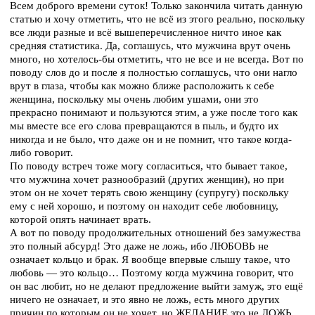
Всем доброго времени суток! Только закончила читать данную
статью и хочу отметить, что не всё из этого реально, поскольку
все люди разные и всё вышеперечисленное ничто иное как
средняя статистика. Да, соглашусь, что мужчина врут очень
много, но хотелось-бы отметить, что не все и не всегда. Вот по
поводу слов до и после я полностью соглашусь, что они нагло
врут в глаза, чтобы как можно ближе расположить к себе
женщина, поскольку мы очень любим ушами, они это
прекрасно понимают и пользуются этим, а уже после того как
мы вместе все его слова превращаются в пыль, и будто их
никогда и не было, что даже он и не помнит, что такое когда-
либо говорит.
По поводу встреч тоже могу согласиться, что бывает такое,
что мужчина хочет разнообразий (других женщин), но при
этом он не хочет терять свою женщину (супругу) поскольку
ему с ней хорошо, и поэтому он находит себе любовницу,
которой опять начинает врать.
А вот по поводу продолжительных отношений без замужества
это полный абсурд! Это даже не ложь, ибо ЛЮБОВЬ не
означает кольцо и брак. Я вообще впервые слышу такое, что
любовь — это кольцо… Поэтому когда мужчина говорит, что
он вас любит, но не делают предложение выйти замуж, это ещё
ничего не означает, и это явно не ложь, есть много других
причин по которым он не хочет, но ЖЕЛАНИЕ это не ЛОЖЬ.