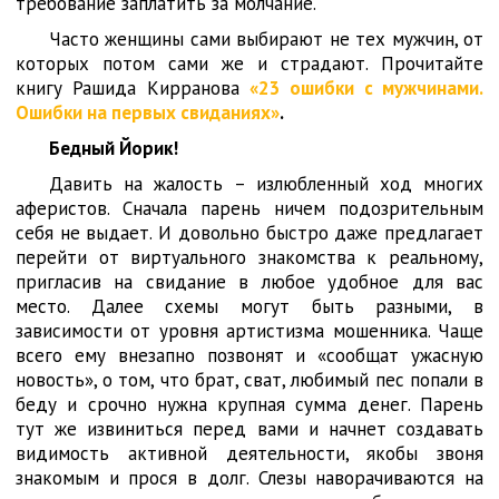
требование заплатить за молчание.
Часто женщины сами выбирают не тех мужчин, от
которых потом сами же и страдают. Прочитайте
книгу Рашида Кирранова
«23 ошибки с мужчинами.
Ошибки на первых свиданиях»
.
Бедный Йорик!
Давить на жалость – излюбленный ход многих
аферистов. Сначала парень ничем подозрительным
себя не выдает. И довольно быстро даже предлагает
перейти от виртуального знакомства к реальному,
пригласив на свидание в любое удобное для вас
место. Далее схемы могут быть разными, в
зависимости от уровня артистизма мошенника. Чаще
всего ему внезапно позвонят и «сообщат ужасную
новость», о том, что брат, сват, любимый пес попали в
беду и срочно нужна крупная сумма денег. Парень
тут же извиниться перед вами и начнет создавать
видимость активной деятельности, якобы звоня
знакомым и прося в долг. Слезы наворачиваются на