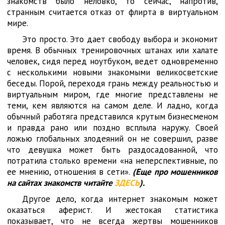
знакомств было неловко, то сейчас, напротив,
странным считается отказ от флирта в виртуальном
мире.
Это просто. Это дает свободу выбора и экономит
время. В обычных тренировочных штанах или халате
человек, сидя перед ноутбуком, ведет одновременно
с несколькими новыми знакомыми великосветские
беседы. Порой, переходя грань между реальностью и
виртуальным миром, где многие представлены не
теми, кем являются на самом деле. И ладно, когда
обычный работяга представился крутым бизнесменом
и правда рано или поздно всплыла наружу. Своей
ложью глобальных злодеяний он не совершил, разве
что девушка может быть раздосадованной, что
потратила столько времени «на неперспективные, по
ее мнению, отношения в сети».
(Еще про мошенников
на сайтах знакомств читайте
ЗДЕСЬ
).
Другое дело, когда интернет знакомым может
оказаться аферист. И жестокая статистика
показывает, что не всегда жертвы мошенников