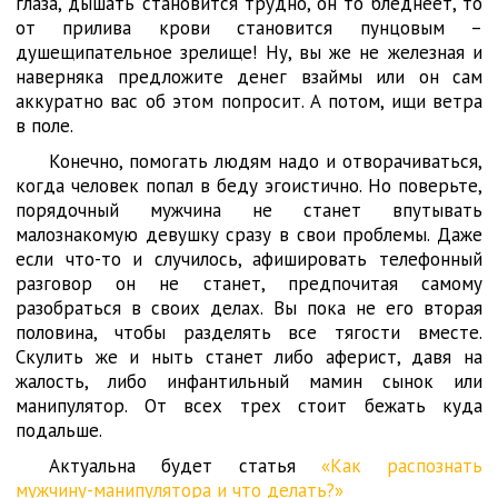
глаза, дышать становится трудно, он то бледнеет, то
от прилива крови становится пунцовым –
душещипательное зрелище! Ну, вы же не железная и
наверняка предложите денег взаймы или он сам
аккуратно вас об этом попросит. А потом, ищи ветра
в поле.
Конечно, помогать людям надо и отворачиваться,
когда человек попал в беду эгоистично. Но поверьте,
порядочный мужчина не станет впутывать
малознакомую девушку сразу в свои проблемы. Даже
если что-то и случилось, афишировать телефонный
разговор он не станет, предпочитая самому
разобраться в своих делах. Вы пока не его вторая
половина, чтобы разделять все тягости вместе.
Скулить же и ныть станет либо аферист, давя на
жалость, либо инфантильный мамин сынок или
манипулятор. От всех трех стоит бежать куда
подальше.
Актуальна будет статья
«Как распознать
мужчину-манипулятора и что делать?»