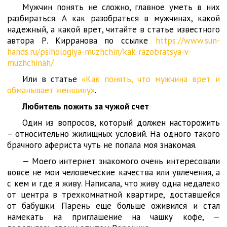
Мужчин понять не сложно, главное уметь в них
разбираться. А как разобраться в мужчинах, какой
надежный, а какой врет, читайте в статье известного
автора Р. Кирранова по ссылке
https://www.sun-
hands.ru/psihologiya-muzhchin/kak-razobratsya-v-
muzhchinah/
Или в статье
«Как понять, что мужчина врет и
обманывает женщину»
.
Любитель пожить за чужой счет
Один из вопросов, который должен насторожить
– относительно жилищных условий. На одного такого
брачного афериста чуть не попала моя знакомая.
— Моего интернет знакомого очень интересовали
вовсе не мои человеческие качества или увлечения, а
с кем и где я живу. Написала, что живу одна недалеко
от центра в трехкомнатной квартире, доставшейся
от бабушки. Парень еще больше оживился и стал
намекать на приглашение на чашку кофе, —