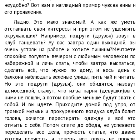
неудобно? Вот вам и наглядный пример чувсва вины и
его проявления.
Ладно. Это мало знакомый. А как же уметь
отстаивать свои интересы и при этом не ущемлять
окружающих? Например, подруги (друзья) зовут в
клуб танцевать? Ау вас завтра один выходной, вы
очень устали на работе и хотите тишины?Мечтаете
спокойно погулять вечером с любимым человеком по
набережной и лечь спать, чтобы завтра выспаться,
сделать всё, что нужно по дому, и весь день с
балкона наблюдать зелёные улицы, пить чай и читать.
Но это подруги (друзья), они обидятся, назовут
домоседкой, скажут, что из-за парня (девушки)вы с
ними не пошли, а потом вообще меньше будут звать с
собой. И вы идете. Приходите домой под утро, от
громкой музыки и прокуренного воздуха клуба болит
голова, хочется перестирать одежду и всё это
отмыть с себя. Потом спите до обеда, не успеваете
переделать все дела, прочесть статьи, что давно
хотели прочесть, а теперь вот опять не прочли.