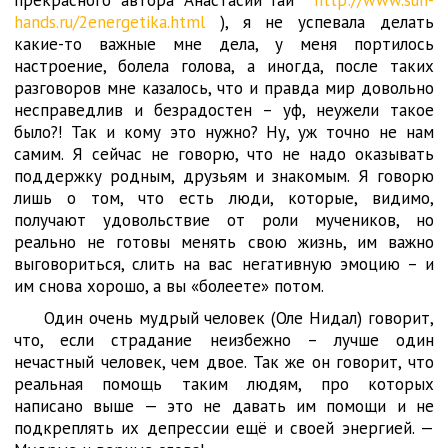
прекрасного автора Анастасии Гай
http://www.sun-
hands.ru/2energetika.html
), я не успевала делать
какие-то важные мне дела, у меня портилось
настроение, болела голова, а иногда, после таких
разговоров мне казалось, что и правда мир довольно
несправедлив и безрадостен – уф, неужели такое
было?! Так и кому это нужно? Ну, уж точно не нам
самим. Я сейчас не говорю, что не надо оказывать
поддержку родным, друзьям и знакомым. Я говорю
лишь о том, что есть люди, которые, видимо,
получают удовольствие от роли мучеников, но
реально не готовы менять свою жизнь, им важно
выговориться, слить на вас негативную эмоцию – и
им снова хорошо, а вы «болеете» потом.
Один очень мудрый человек (Оле Нидал) говорит,
что, если страдание неизбежно – лучше один
нечастный человек, чем двое. Так же он говорит, что
реальная помощь таким людям, про которых
написано выше — это не давать им помощи и не
подкреплять их депрессии ещё и своей энергией. —