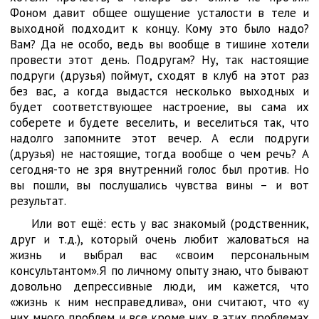
Фоном давит общее ощущение усталости в теле и
выходной подходит к концу. Кому это было надо?
Вам? Да не особо, ведь вы вообще в тишине хотели
провести этот день. Подругам? Ну, так настоящие
подруги (друзья) поймут, сходят в клуб на этот раз
без вас, а когда выдастся несколько выходных и
будет соответствующее настроение, вы сама их
соберете и будете веселить, и веселиться так, что
надолго запомните этот вечер. А если подруги
(друзья) не настоящие, тогда вообще о чем речь? А
сегодня-то не зря внутренний голос был против. Но
вы пошли, вы послушались чувства вины – и вот
результат.
Или вот ещё: есть у вас знакомый (родственник,
друг и т.д.), который очень любит жаловаться на
жизнь и выбрал вас «своим персональным
консультантом».Я по личному опыту знаю, что бывают
довольно депрессивные люди, им кажется, что
«жизнь к ним несправедлива», они считают, что «у
них много проблем и все кроме них в этих проблемах