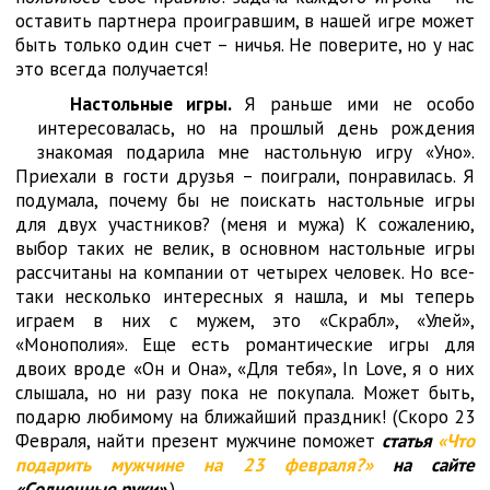
оставить партнера проигравшим, в нашей игре может
быть только один счет – ничья. Не поверите, но у нас
это всегда получается!
Настольные игры.
Я раньше ими не особо
интересовалась, но на прошлый день рождения
знакомая подарила мне настольную игру «Уно».
Приехали в гости друзья – поиграли, понравилась. Я
подумала, почему бы не поискать настольные игры
для двух участников? (меня и мужа) К сожалению,
выбор таких не велик, в основном настольные игры
рассчитаны на компании от четырех человек. Но все-
таки несколько интересных я нашла, и мы теперь
играем в них с мужем, это «Скрабл», «Улей»,
«Монополия». Еще есть романтические игры для
двоих вроде «Он и Она», «Для тебя», In Love, я о них
слышала, но ни разу пока не покупала. Может быть,
подарю любимому на ближайший праздник! (Скоро 23
Февраля, найти презент мужчине поможет
статья
«Что
подарить мужчине на 23 февраля?»
на сайте
«Солнечные руки»
.)