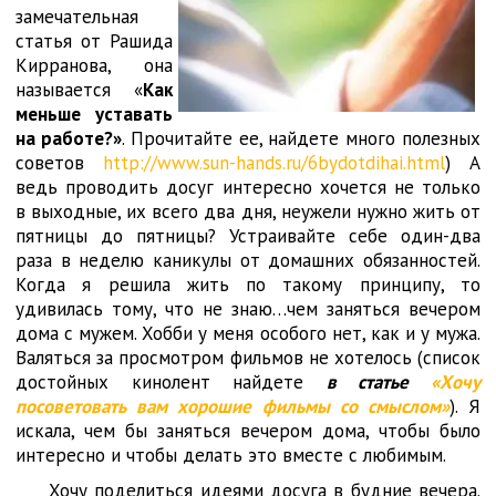
замечательная
статья от Рашида
Кирранова, она
называется «
Как
меньше уставать
на работе?»
. Прочитайте ее, найдете много полезных
советов
http://www.sun-hands.ru/6bydotdihai.html
) А
ведь проводить досуг интересно хочется не только
в выходные, их всего два дня, неужели нужно жить от
пятницы до пятницы? Устраивайте себе один-два
раза в неделю каникулы от домашних обязанностей.
Когда я решила жить по такому принципу, то
удивилась тому, что не знаю…чем заняться вечером
дома с мужем. Хобби у меня особого нет, как и у мужа.
Валяться за просмотром фильмов не хотелось (список
достойных кинолент найдете
в статье
«Хочу
посоветовать вам хорошие фильмы со смыслом»
). Я
искала, чем бы заняться вечером дома, чтобы было
интересно и чтобы делать это вместе с любимым.
Хочу поделиться идеями досуга в будние вечера.