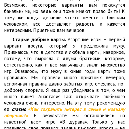
Возможно, некоторые варианты вам покажутся
банальными, но ведь они тоже имеют право быть! К
тому же когда делаешь что-то вместе с близким
человеком, все доставляет радость и кажется
интересным. Приятных вам вечеров!
Старые добрые карты.
Азартные игры – первый
вариант досуга, который я предложила мужу.
Признаюсь, что в детстве я любила карты, наверное,
потому, что выросла с двумя братьями, которые,
естественно, как и все мальчишки, знали множество
игр. Оказалось, что мужу в юные годы карты тоже
нравились. Мы провели много приятных вечеров,
вспоминая правила давно забытых игр, смеялись, по-
доброму спорили. Я еще раз убедилась в том, о чем
много пишет Анастасия Гай: открывать любимого
человека очень интересно. На эту тему рекомендую
ее
статью
«Как сохранить интерес в семье и новизну
общения?»
В результате мы остановились на
известной всем игре «В дурака». Только у нас
появилось свое правило: задача каждого игрока – не