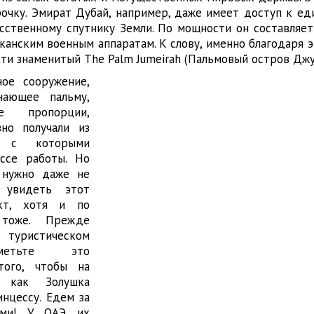
рочку. Эмират Дубай, например, даже имеет доступ к ед
сственному спутнику Земли. По мощности он составляе
канским военным аппаратам. К слову, именно благодаря 
сти знаменитый The Palm Jumeirah (Пальмовый остров Джу
ое сооружение,
ающее пальму,
е пропорции,
но получали из
, с которыми
ссе работы. Но
 нужно даже не
 увидеть этот
кт, хотя и по
 тоже. Прежде
туристическом
метьте это
того, чтобы на
, как Золушка
нцессу. Едем за
ами! У ОАЭ их