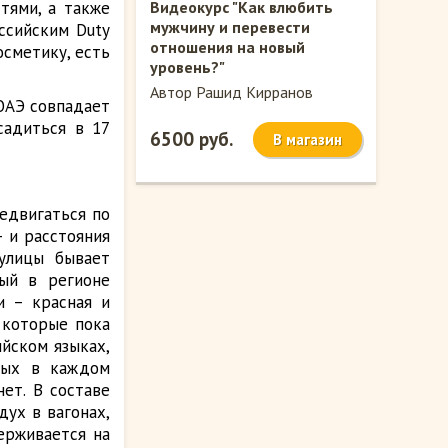
тями, а также
Видеокурс "Как влюбить
мужчину и перевести
ссийским Duty
отношения на новый
осметику, есть
уровень?"
Автор Рашид Кирранов
 ОАЭ совпадает
садиться в 17
6500 руб.
В магазин
едвигаться по
– и расстояния
улицы бывает
вый в регионе
и – красная и
, которые пока
ийском языках,
ных в каждом
ет. В составе
дух в вагонах,
ерживается на