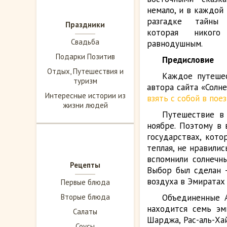
немало, и в каждой
разгадке тайны
Праздники
которая никог
Свадьба
равнодушным.
Подарки Позитив
Предисловие
Отдых, Путешествия и
Каждое путешес
туризм
автора сайта «Солн
Интересные истории из
взять с собой в пое
жизни людей
Путешествие в
ноябре. Поэтому в
государствах, кото
теплая, не нравили
вспомнили солнечн
Рецепты
Выбор был сделан 
воздуха в Эмиратах 
Первые блюда
Вторые блюда
Объединенные А
находится семь эм
Салаты
Шарджа, Рас-аль-Ха
Соусы