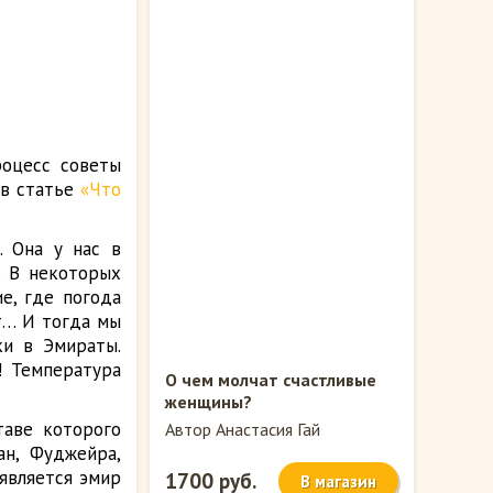
роцесс советы
 в статье
«Что
. Она у нас в
. В некоторых
е, где погода
т… И тогда мы
ки в Эмираты.
! Температура
О чем молчат счастливые
женщины?
таве которого
Автор Анастасия Гай
ан, Фуджейра,
 является эмир
1700 руб.
В магазин