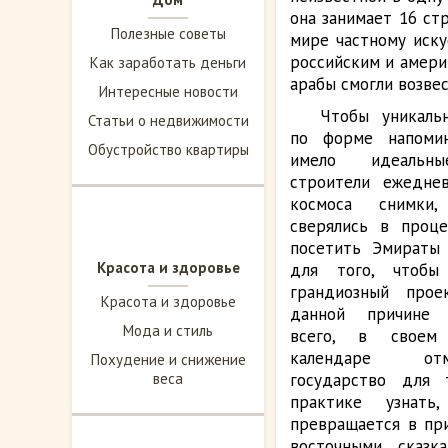
она занимает 16 ст
Полезные советы
мире частному иску
российским и амери
Как заработать деньги
арабы смогли возве
Интересные новости
Чтобы уникальн
Статьи о недвижимости
по форме напомин
Обустройство квартиры
имело идеальны
строители ежеднев
космоса снимки
сверялись в проце
посетить Эмираты
Красота и здоровье
для того, чтобы
грандиозный прое
Красота и здоровье
данной причине
Мода и стиль
всего, в своем 
календаре от
Похудение и снижение
веса
государство для 
практике узнать
превращается в при
восточными сказк