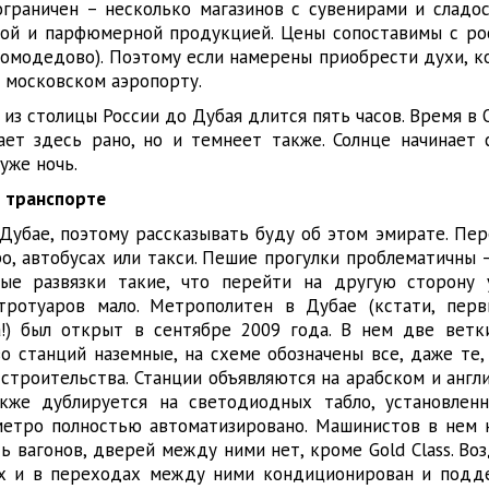
граничен – несколько магазинов с сувенирами и сладос
кой и парфюмерной продукцией. Цены сопоставимы с ро
Домодедово). Поэтому если намерены приобрести духи, к
в московском аэропорту.
из столицы России до Дубая длится пять часов. Время в
ает здесь рано, но и темнеет также. Солнце начинает 
 уже ночь.
о транспорте
Дубае, поэтому рассказывать буду об этом эмирате. Пер
о, автобусах или такси. Пешие прогулки проблематичны 
ые развязки такие, что перейти на другую сторону 
тротуаров мало. Метрополитен в Дубае (кстати, пер
а!) был открыт в сентябре 2009 года. В нем две ветк
во станций наземные, на схеме обозначены все, даже те
 строительства. Станции объявляются на арабском и англ
кже дублируется на светодиодных табло, установлен
метро полностью автоматизировано. Машинистов в нем н
ь вагонов, дверей между ними нет, кроме Gold Class. Воз
ях и в переходах между ними кондиционирован и подд