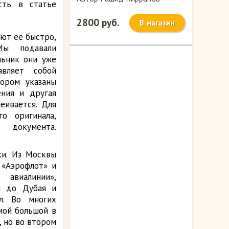
сть в статье
2800 руб.
В магазин
ают ее быстро,
Мы подавали
льник они уже
авляет собой
тором указаны
ения и другая
еивается. Для
о оригинала,
 документа.
ки. Из Москвы
 «Аэрофлот» и
авиалинии»,
ы до Дубая и
л. Во многих
амой большой в
, но во втором