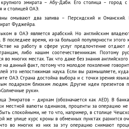
о крупного эмирата – Абу-Даби. Его столица – город 
я и столицей ОАЭ.
аны омывают два залива – Персидский и Оманский. 
мират Фуджейра.
ыком в ОАЭ является арабский. Но английским владею
. В последнее время, из-за большой популярности этого
ойстве на работу в сфере услуг предпочтение отдают
транцам, либо нашим соотечественникам. Поэтому ру
я во многих местах. Так что даже без знания английского
 на данный факт, потому что молодое поколение говорит
лей это непостижимая наука. Если вы размышляете, куда
ите ОАЭ. Страна достойна выбора и с точки зрения язык
ным подарком близким людям. Другие идеи презентов 
«Солнечные руки».
ца Эмиратов – дирхам (обозначается как AED). В банк
ки местной валюты одинаков, проценты за операцию не 
быть спокойными, не то что, например, в столице Чешск
той же улице курс кроны в обменных пунктах разнится оч
 что во многих из них за эту операцию снимают проц