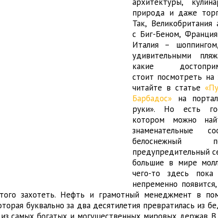
архитектуры, кулина
природа и даже торг
Так, Великобритания 
с Биг-Беном, Франция
Италия – шоппингом
удивительными пля
какие достоприме
стоит посмотреть на 
читайте в статье
«П
Барбадос»
на портал
руки». Но есть го
котором можно на
знаменательные со
белоснежный 
предупредительный се
большие в мире молл
чего-то здесь пока
непременно появится,
того захотеть. Нефть и грамотный менеджмент в пом
которая буквально за два десятилетия превратилась из б
 из самых богатых и могущественных мировых держав. В 