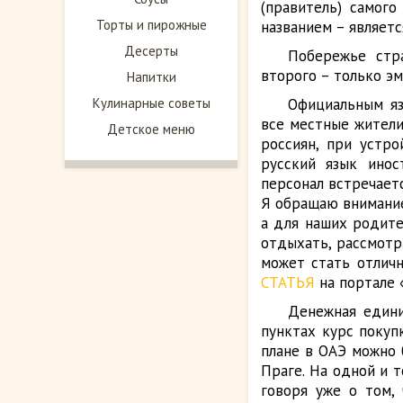
(правитель) самог
Торты и пирожные
названием – являетс
Десерты
Побережье стр
второго – только э
Напитки
Кулинарные советы
Официальным яз
все местные жители
Детское меню
россиян, при устр
русский язык инос
персонал встречаетс
Я обращаю внимание
а для наших родите
отдыхать, рассмотр
может стать отлич
СТАТЬЯ
на портале 
Денежная едини
пунктах курс покуп
плане в ОАЭ можно 
Праге. На одной и 
говоря уже о том,