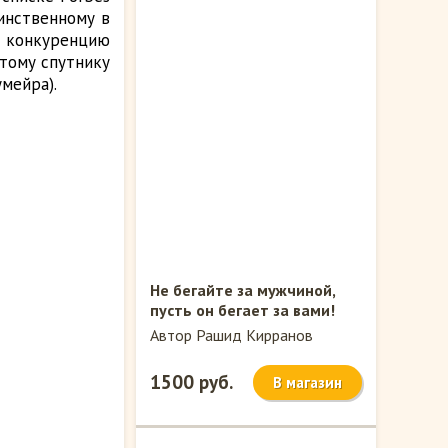
инственному в
т конкуренцию
этому спутнику
мейра).
Не бегайте за мужчиной,
пусть он бегает за вами!
Автор Рашид Кирранов
1500 руб.
В магазин