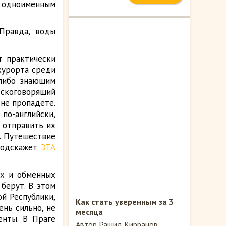
с одноименным
Правда, воды
т практически
 курорта среди
 либо знающим
сскоговорящий
 не пропадете.
 по-английски,
 отправить их
а. Путешествие
подскажет
ЭТА
ах и обменных
берут. В этом
ой Республики,
Как стать уверенным за 3
ень сильно, не
месяца
енты. В Праге
Автор Рашид Кирранов