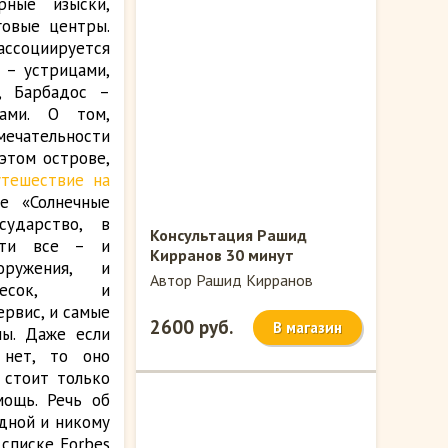
рные изыски,
овые центры.
ассоциируется
 – устрицами,
, Барбадос –
жами. О том,
чательности
этом острове,
утешествие на
е «Солнечные
сударство, в
Консультация Рашид
йти все – и
Кирранов 30 минут
оружения, и
Автор Рашид Кирранов
песок, и
рвис, и самые
2600 руб.
В магазин
ы. Даже если
 нет, то оно
 стоит только
ощь. Речь об
едной и никому
списке Forbes