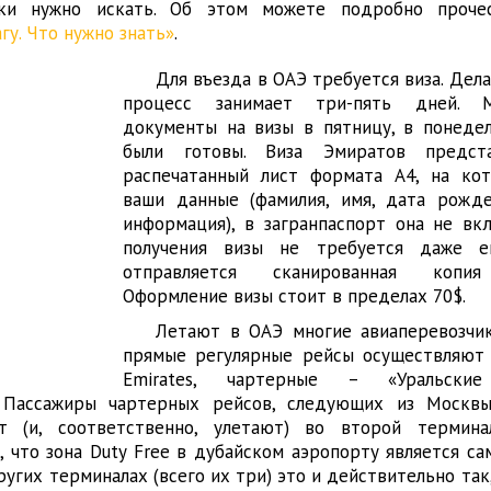
ки нужно искать. Об этом можете подробно проче
гу. Что нужно знать»
.
Для въезда в ОАЭ требуется виза. Дел
процесс занимает три-пять дней. 
документы на визы в пятницу, в понеде
были готовы. Виза Эмиратов предст
распечатанный лист формата А4, на ко
ваши данные (фамилия, имя, дата рожд
информация), в загранпаспорт она не вкл
получения визы не требуется даже ег
отправляется сканированная копия
Оформление визы стоит в пределах 70$.
Летают в ОАЭ многие авиаперевозчи
прямые регулярные рейсы осуществляют
Emirates, чартерные – «Уральские 
. Пассажиры чартерных рейсов, следующих из Москв
ют (и, соответственно, улетают) во второй термина
а, что зона Duty Free в дубайском аэропорту является с
ругих терминалах (всего их три) это и действительно так