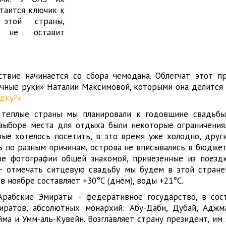
 таится ключик к
 этой страны,
о не оставит
твие начинается со сбора чемодана. Облегчат этот п
ечные руки» Наталии Максимовой, которыми она делится
здку?»
 теплые страны мы планировали к годовщине свадьбы
 выборе места для отдыха были некоторые ограничения
рые хотелось посетить, в это время уже холодно, други
сь по разным причинам, острова не вписывались в бюдже
ые фотографии общей знакомой, привезенные из поезд
– отмечать ситцевую свадьбу мы будем в этой стране
в ноябре составляет +30°С (днем), воды +21°С.
рабские Эмираты – федеративное государство, в сос
иратов, абсолютных монархий: Абу-Даби, Дубай, Аджм
йма и Умм-аль-Кувейн. Возглавляет страну президент, им