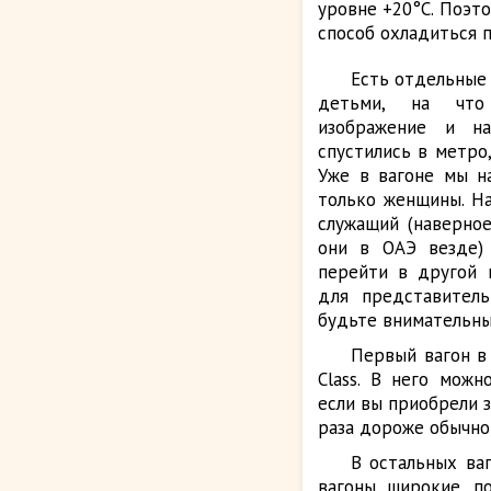
уровне +20°С. Поэт
способ охладиться п
Есть отдельные 
детьми, на что 
изображение и н
спустились в метро,
Уже в вагоне мы на
только женщины. На
служащий (наверное
они в ОАЭ везде)
перейти в другой в
для представитель
будьте внимательны
Первый вагон в
Class. В него можн
если вы приобрели з
раза дороже обычно
В остальных ваг
вагоны широкие, п