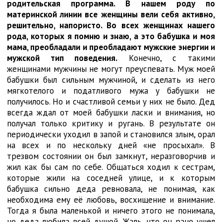
родительская программа. В нашем роду по
материнской линии все женщины вели себя активно,
решительно, напористо. Во всех женщинах нашего
рода, которых я помню и знаю, а это бабушка и моя
мама, преобладали и преобладают мужские энергии и
мужской тип поведения.
Конечно, с такими
женщинами мужчины не могут преуспевать. Муж моей
бабушки был сильным мужчиной, и сделать из него
мягкотелого и податливого мужа у бабушки не
получилось. Но и счастливой семьи у них не было. Дед
всегда ждал от моей бабушки ласки и внимания, но
получал только критику и ругань. В результате он
периодически уходил в запой и становился злым, орал
на всех и по нескольку дней «не просыхал». В
трезвом состоянии он был замкнут, неразговорчив и
жил как бы сам по себе. Общаться ходил к сестрам,
которые жили на соседней улице, и к которым
бабушка сильно деда ревновала, не понимая, как
необходима ему её любовь, восхищение и внимание.
Тогда я была маленькой и ничего этого не понимала,
но деда любила всей душой. Жаль, что он рано ушел