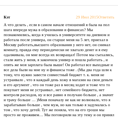
Кэт
29 Июл 2015
Ответить
А что делать , если в самом начале отношений я была на пол
шага впереди мужа в образовании и финансах? Мы
познакомились, когда я училась в университете на дневном и
работала после универа, он старше меня на 5 лет, приехал в
Москву работать,высшего образования у него нет, он снимал
комнату, правда ему периодически не хватало денег и я ему
одалживала, он мне всегда их возвращал! Потом мы съехались,
стали жить у меня, я закончила универ и пошла работать , и
опять же моя зарплата была выше! Он работал все выходные и
все дела были на мне ну и финансы тоже . (Мы два года шли к
тому, что нужно завести совместный бюджет т. к. меня не
устраивало , что я каждый день хожу в магазин на свои деньги
и его аргумент , что он тоже раз в месяц ходит и тоже что то
покупает меня не устраивал , нет семейного бюджета, нет
контроля расходов, ну и все равно я получаю больше , а значит
и трачу больше … )Меня поначалу не как не волновало, что я
зарабатываю больше , чем муж, но как только я задумалась о
том , что хочу детей. Тут же поняла, что на его гроши мы
просто не проживем… Мы поговорили на эту тему и он принял