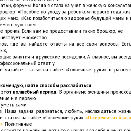
атьи, форумы. Когда я стала на учет в женскую консульта
брошюр: «Пособие по уходу за ребенком первого года жиз
их мам», «Как позаботиться о здоровье будущей мамы и 
ием и с чувством
е прочла. Если вам не предоставили таких брошюр, не
уществует множество
йтов, где вы найдете ответы на все свои вопросы. Ест
ых,
щие занятия и дружеские посиделки. А главное, вы всег
офессиональный ответ у
же читайте статьи на сайте «Солнечные руки» в раздел
екомендую, найти способы расслабиться
в этот волшебный период.
В организме женщины происхо
ения и в первую
 уметь сами
е. Наша задача радоваться, любить, наслаждаться жизн
е статья на сайте «Солнечные руки»
«Ожерелье из благо
е»
. Позитивные
скажутся на малыше. Вот что я нашла для себя еще на ра