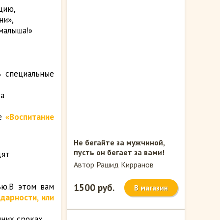
цию,
ни»,
малыша!»
ь специальные
да
е
«Воспитание
Не бегайте за мужчиной,
пусть он бегает за вами!
дят
Автор Рашид Кирранов
ью.В этом вам
1500 руб.
В магазин
дарности, или
нних сроках