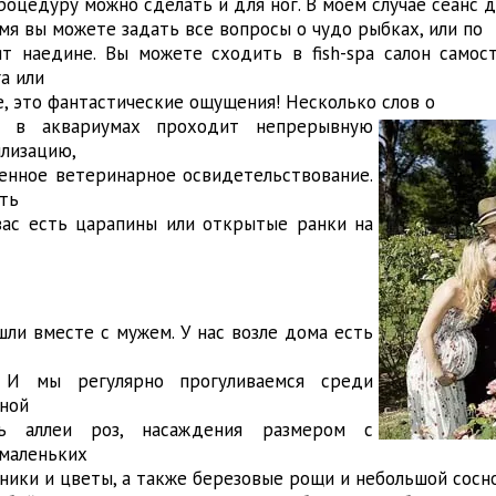
роцедуру можно сделать и для ног. В моем случае сеанс 
емя вы можете задать все вопросы о чудо рыбках, или по
т наедине. Вы можете сходить в fish-spa салон самост
га или
е, это фантастические ощущения! Несколько слов о
да в аквариумах
проходит непрерывную
лизацию,
енное ветеринарное освидетельствование.
ть
вас есть царапины или открытые ранки на
шли вместе с мужем. У нас возле дома есть
. И мы регулярно прогуливаемся среди
ной
ть аллеи роз, насаждения размером с
 маленьких
рники и цветы, а также березовые рощи и небольшой сосн