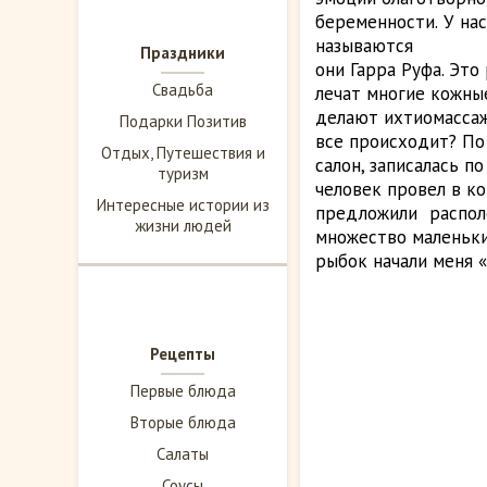
беременности. У нас
называются
Праздники
они Гарра Руфа. Это
Свадьба
лечат многие кожные
делают ихтиомассаж
Подарки Позитив
все происходит? По
Отдых, Путешествия и
салон, записалась п
туризм
человек провел в ко
Интересные истории из
предложили распол
жизни людей
множество маленьк
рыбок начали меня 
Рецепты
Первые блюда
Вторые блюда
Салаты
Соусы