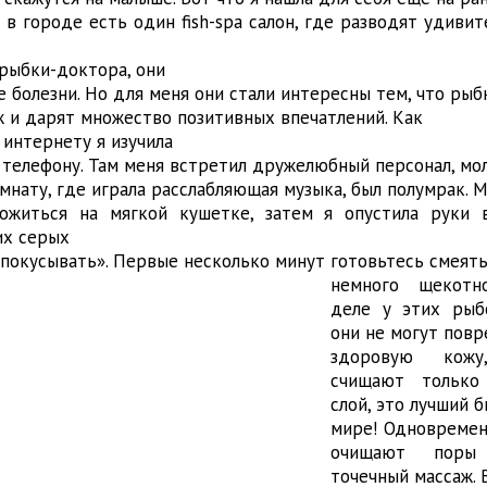
 в городе есть один fish-spa салон, где разводят удиви
 рыбки-доктора, они
 болезни. Но для меня они стали интересны тем, что рыб
 и дарят множество позитивных впечатлений. Как
 интернету я изучила
о телефону. Там меня встретил дружелюбный персонал, мо
мнату, где играла расслабляющая музыка, был полумрак. 
ожиться на мягкой кушетке, затем я опустила руки 
их серых
«покусывать».
Первые несколько минут готовьтесь смеять
немного щекотн
деле у этих рыб
они не могут пов
здоровую кож
счищают только
слой, это лучший б
мире! Одновремен
очищают пор
точечный массаж. 