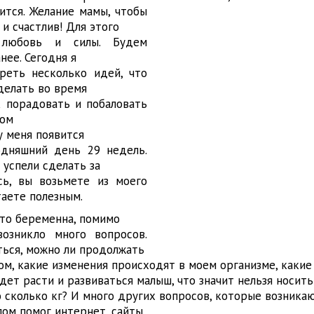
ится. Желание мамы, чтобы
и счастлив! Для этого
 любовь и силы. Будем
нее. Сегодня я
реть несколько идей, что
делать во время
 порадовать и побаловать
ном
у меня появится
одняшний день 29 недель.
 успели сделать за
ь, вы возьмете из моего
таете полезным.
 что беременна, помимо
возникло много вопросов.
ться, можно ли продолжать
ом, какие изменения происходят в моем организме, какие
дет расти и развиваться малыш, что значит нельзя носит
о сколько кг? И много других вопросов, которые возника
лом помог интернет, сайты