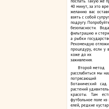
поспать. Такую же п
40 минут, за это вр
желанию вас оставя
взять с собой супру
подругу. Попробуйт
безопасности. Во
фильтрацию и стери
а рыбки государств
Рекомендую отложи
процедуру, если у 
коже до их
заживления.
Второй метод
расслабиться мы на
потрясающий
Ботанический сад
растений удивитель
красоты. Там ес
футбольное поле из
елей, редкие куста