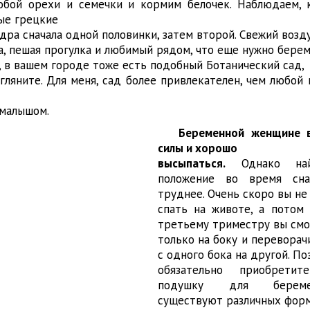
обой орехи и семечки и кормим белочек. Наблюдаем, 
ые грецкие
ра сначала одной половинки, затем второй. Свежий возду
а, пешая прогулка и любимый рядом, что еще нужно бере
 в вашем городе тоже есть подобный Ботанический сад,
гляните. Для меня, сад более привлекателен, чем любой 
 малышом.
Беременной женщине 
силы и хорошо
высыпаться.
Однако най
положение во время сна
труднее. Очень скоро вы не
спать на животе, а потом 
третьему триместру вы смо
только на боку и переворач
с одного бока на другой. П
обязательно приобрети
подушку для береме
существуют различных форм