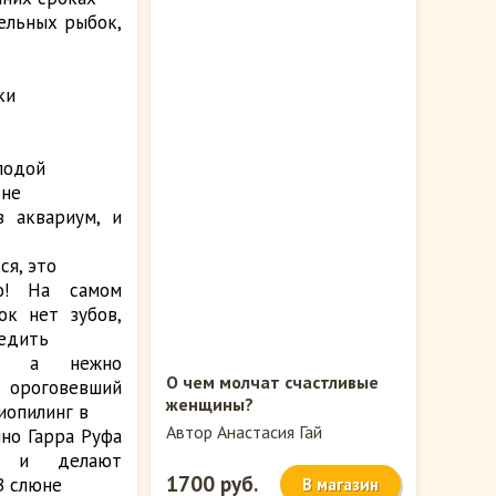
тельных рыбок,
ки
лодой
Мне
в аквариум, и
ся, это
о! На самом
ок нет зубов,
редить
у, а нежно
О чем молчат счастливые
 ороговевший
женщины?
иопилинг в
Автор Анастасия Гай
но Гарра Руфа
ы и делают
1700 руб.
В слюне
В магазин