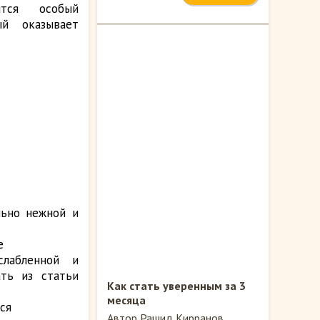
тся особый
ый оказывает
льно нежной и
е
слабленной и
ть из статьи
Как стать уверенным за 3
месяца
ся
Автор Рашид Кирранов