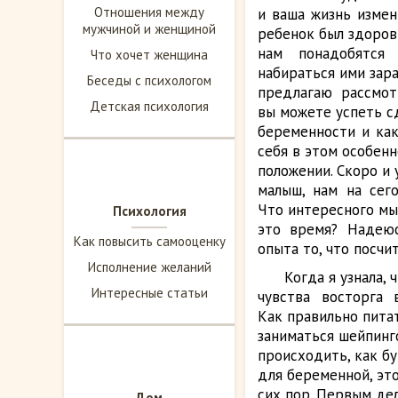
Отношения между
и
ваша жизнь измен
мужчиной и женщиной
ребенок был здоров 
нам понадобятся
Что хочет женщина
набираться ими зара
Беседы с психологом
предлагаю рассмот
Детская психология
вы можете успеть с
беременности и как
себя в этом особен
положении. Скоро и 
малыш, нам на сег
Что интересного мы
Психология
это время? Надеюс
Как повысить самооценку
опыта то, что посчи
Исполнение желаний
Когда я узнала,
Интересные статьи
чувства восторга 
Как правильно пита
заниматься шейпинг
происходить, как бу
для беременной, эт
сих пор. Первым де
Дом