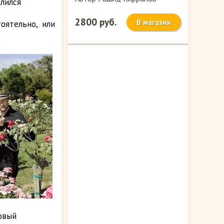
длился
2800 руб.
В магазин
оятельно, или
овый