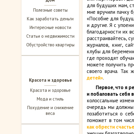
для будущих мам, ст
Полезные советы
мне вручили пачку 
«Пособие для будущ
Как заработать деньги
и другие. Я с упоен
Интересные новости
благодарности их вс
Статьи о недвижимости
расстраивайтесь, с
журналов, книг, са
Обустройство квартиры
клубы для беременн
где проходят обучаю
можете получить пр
своего врача. Так 
детей»
.
Красота и здоровье
Первое, что я р
Красота и здоровье
и побаловать себя 
Мода и стиль
колоссальные измен
очередь мы должны
Похудение и снижение
веса
позаботиться о себ
поможет в том числ
как обрести счасть
эмоции благотворно 