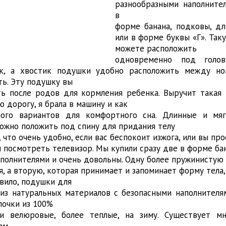
разнообразными наполните
в
форме банана, подковы, дл
или в форме буквы «Г». Так
можете расположить
одновременно под голов
к, а хвостик подушки удобно расположить между ног
ть. Эту подушку вы
ь после родов для кормления ребенка. Выручит такая 
 дорогу, я брала в машину и как
ного вариантов для комфортного сна. Длинные и мяг
можно положить под спину для придания телу
 что очень удобно, если вас беспокоит изжога, или вы про
 посмотреть телевизор. Мы купили сразу две в форме бан
аполнителями и очень довольны. Одну более пружинистую
, а вторую, которая принимает и запоминает форму тела,
авило, подушки для
из натуральных материалов с безопасными наполнителя
лочки из 100%
и велюровые, более теплые, на зиму. Существует мн