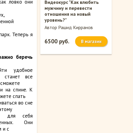
как ловко они
Видеокурс "Как влюбить
мужчину и перевести
отношения на новый
х,
уровень?"
менной
Автор Рашид Кирранов
парк. Теперь я
6500 руб.
В магазин
важно беречь
ти удобное
 станет все
 сможете
и на спине. К
жете спать
иваться во сне
оэтому
те для себя
нных. Они
 и с