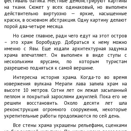
фестиваль батика. Местные демонстрируют картины
на ткани. Сюжет у всех одинаковый, но выполнен
действительно виртуозно — яркие, насыщенные
краски, в основном абстракция. Одну картину делают
порой два-четыре месяца.
Но самое главное, ради чего едут на этот остров
– это храм Боробудур. Добраться к нему можно
именно с Явы. Еще издали архитектурная задумка
храма впечатляет. Он выполнен в виде ступы с
несколькими ярусами, по которым туристам
разрешено подняться к самой вершине.
Интересна история храма. Когда-то во время
извержения вулкана Мерапи лава залила храм на
высоте 10 метров. Сотни лет он лежал засыпанный
пеплом и покрытый зарослями джунглей. Пока его не
решили восстановить. Около десяти лет шла
реконструкция огромного сооружения, некоторые
укрепительные работы продолжаются по сей день.
Все стены храма украшены рельефами, сценками