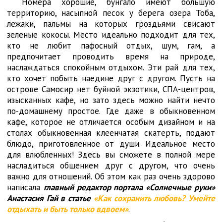
Номера хорошие, бунгало имеют большую
территорию, насыпной песок у берега озера Тоба,
лежаки, пальмы на которых гроздьями свисают
зеленые кокосы. Место идеально подходит для тех,
кто не любит пафосный отдых, шум, гам, а
предпочитает проводить время на природе,
наслаждаться спокойным отдыхом. Эти рай для тех,
кто хочет побыть наедине друг с другом. Пусть на
острове Самосир нет буйной экзотики, СПА-центров,
изысканных кафе, но зато здесь можно найти нечто
по-домашнему простое. Где даже в обыкновенном
кафе, которое не отличается особым дизайном и на
столах обыкновенная клеенчатая скатерть, подают
блюдо, приготовленное от души. Идеальное место
для влюбленных! Здесь вы сможете в полной мере
насладиться общением друг с другом, что очень
важно для отношений. Об этом как раз очень здорово
написала
главный редактор портала «Солнечные руки»
Анастасия Гай в статье
«Как сохранить любовь? Умейте
отдыхать и быть только вдвоем»
.