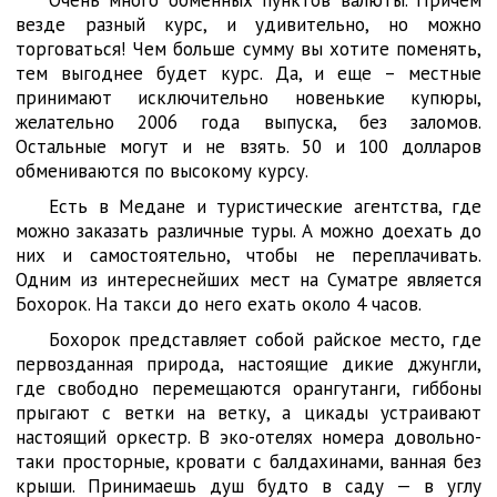
Очень много обменных пунктов валюты. Причем
везде разный курс, и удивительно, но можно
торговаться! Чем больше сумму вы хотите поменять,
тем выгоднее будет курс. Да, и еще – местные
принимают исключительно новенькие купюры,
желательно 2006 года выпуска, без заломов.
Остальные могут и не взять. 50 и 100 долларов
обмениваются по высокому курсу.
Есть в Медане и туристические агентства, где
можно заказать различные туры. А можно доехать до
них и самостоятельно, чтобы не переплачивать.
Одним из интереснейших мест на Суматре является
Бохорок. На такси до него ехать около 4 часов.
Бохорок представляет собой райское место, где
первозданная природа, настоящие дикие джунгли,
где свободно перемещаются орангутанги, гиббоны
прыгают с ветки на ветку, а цикады устраивают
настоящий оркестр. В эко-отелях номера довольно-
таки просторные, кровати с балдахинами, ванная без
крыши. Принимаешь душ будто в саду — в углу