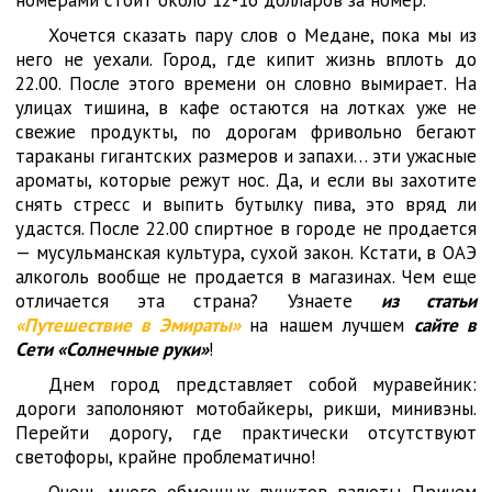
номерами стоит около 12-16 долларов за номер.
Хочется сказать пару слов о Медане, пока мы из
него не уехали. Город, где кипит жизнь вплоть до
22.00. После этого времени он словно вымирает. На
улицах тишина, в кафе остаются на лотках уже не
свежие продукты, по дорогам фривольно бегают
тараканы гигантских размеров и запахи… эти ужасные
ароматы, которые режут нос. Да, и если вы захотите
снять стресс и выпить бутылку пива, это вряд ли
удастся. После 22.00 спиртное в городе не продается
— мусульманская культура, сухой закон. Кстати, в ОАЭ
алкоголь вообще не продается в магазинах. Чем еще
отличается эта страна? Узнаете
из статьи
«Путешествие в Эмираты»
на нашем лучшем
сайте в
Сети «Солнечные руки»
!
Днем город представляет собой муравейник:
дороги заполоняют мотобайкеры, рикши, минивэны.
Перейти дорогу, где практически отсутствуют
светофоры, крайне проблематично!