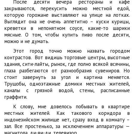
После десяти вечера рестораны и кафе
закрываются, перекусить можно местной едой,
которую горожане выставляют на улице на лотках.
Выглядит она не очень аппетитно – куски курицы,
креветки в непонятном соусе, какие-то шарики
мясные. О том, чтобы купить пиво после десяти,
можно и не думать.
Этот город точно можно назвать городом
контрастов. Вот видишь торговые центры, высотные
здания, сити-лайты, рынок, где полно всякой всячины,
глаза разбегаются от разнообразия сувениров. Но
стоит завернуть за угол и картина меняется.
Трущобы, одноэтажные домики местных жителей,
каналы с грязной водой, стены, расписанные
граффити.
К слову, мне довелось побывать в квартире
местных жителей. Как такового коридора в
индонезийском жилище нет, сразу вход в комнату –
зал. Все простенько, за исключением аппаратуры —
магнитола, ди-ви-ди, телевизор.