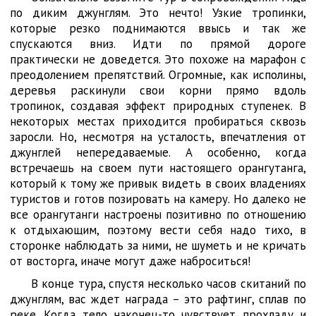
по диким джунглям. Это нечто! Узкие тропинки,
которые резко поднимаются ввысь и так же
спускаются вниз. Идти по прямой дороге
практически не доведется. Это похоже на марафон с
преодолением препятствий. Огромные, как исполины,
деревья раскинули свои корни прямо вдоль
тропинок, создавая эффект природных ступенек. В
некоторых местах приходится пробираться сквозь
заросли. Но, несмотря на усталость, впечатления от
джунглей непередаваемые. А особенно, когда
встречаешь на своем пути настоящего орангутанга,
который к тому же привык видеть в своих владениях
туристов и готов позировать на камеру. Но далеко не
все орангутанги настроены позитивно по отношению
к отдыхающим, поэтому вести себя надо тихо, в
сторонке наблюдать за ними, не шуметь и не кричать
от восторга, иначе могут даже наброситься!
В конце тура, спустя несколько часов скитаний по
джунглям, вас ждет награда – это рафтинг, сплав по
реке. Когда тело наконец-то чувствует прохладу и