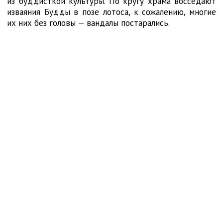
из буддисткой культуры. По кругу храма восседают
изваяния Будды в позе лотоса, к сожалению, многие
их них без головы — вандалы постарались.