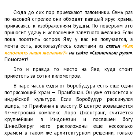
Сюда до сих пор приезжают паломники. Семь раз
по часовой стрелке они обходят каждый ярус храма,
прикасаясь к изображениям Будды. По поверьям это
приносит удачу и исполнение заветного желания. Если
пока посетить остров Яву у вас не получается, а
мечта есть, воспользуйтесь советами из
статьи
«Как
исполнить наши желания?»
на сайте «Солнечные руки»
.
Помогает!
Это и правда то место на Яве, куда стоит
прилететь за сотни километров.
В паре часов езды от Боробудура есть еще один
потрясающий храм — Прамбанан. Он уже относится к
индийской культуре. Если Боробудур раскинулся
вширь, то Пранбанан в высоту. В центре возвышается
47-метровый комплекс Лоро Джонгранг, считается
крупнейшим в Индонезии и посвящен богу
Шиве.Вокруг него расположены еще несколько
храмом в таком же архитектурном решении, только