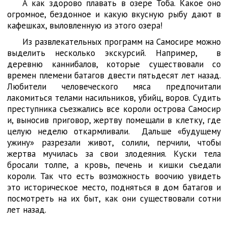
А как здорово плавать в озере Тоба. Какое оно
огромное, бездонное и какую вкусную рыбу дают в
кафешках, выловленную из этого озера!
Из развлекательных программ на Самосире можно
выделить несколько экскурсий. Например, в
деревню каннибалов, которые существовали со
времен племени батагов двести пятьдесят лет назад.
Любители человеческого мяса предпочитали
лакомиться телами насильников, убийц, воров. Судить
преступника съезжались все короли острова Самосир
и, выносив приговор, жертву помещали в клетку, где
целую неделю откармливали. Дальше «будущему
ужину» разрезали живот, солили, перчили, чтобы
жертва мучилась за свои злодеяния. Куски тела
бросали толпе, а кровь, печень и кишки съедали
короли. Так что есть возможность воочию увидеть
это историческое место, подняться в дом батагов и
посмотреть на их быт, как они существовали сотни
лет назад.