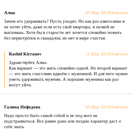
Алма
09 Мар 2019
Ответить
Зачем его удерживать? Пусть уходит. Но как раз алкоголики и
не хотят уйти, даже если есть свой квартира, и палкой не
выгонишь. Хотя бы в старости лет хочется спокойно пожить
без нервотрепок и скандалов, но нет в мире счастья.
Rashid Kirranov
11 Мар 2019
Ответить
Здравствуйте Алма.
Как вариант — это жить спокойно одной. Но второй вариант
— это жить счастливо вдвоём с мужчиной. И для него нужно
уметь удерживать мужчин. А хорошие мужчины как раз
могут уйти.
Галина Нефедова
08 Мар 2019
Ответить
Надо просто быть самой собой и не под кого не
подстраиваться. Все равно рано или поздно характер даст о
себе знать