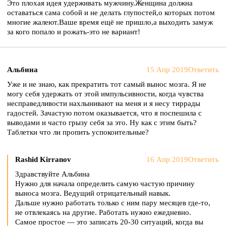
Это плохая идея удерживать мужчину.Женщина должна
оставаться сама собой и не делать глупостей,о которых потом
многие жалеют.Ваше время ещё не пришло,а выходить замуж
за кого попало и рожать-это не вариант!
Альбина
15 Апр 2019
Ответить
Уже и не знаю, как прекратить тот самый вынос мозга. Я не
могу себя удержать от этой импульсивности, когда чувства
несправедливости нахлынивают на меня и я несу тиррады
гадостей. Зачастую потом оказывается, что я поспешила с
выводами и часто грызу себя за это. Ну как с этим быть?
Таблетки что ли пропить успокоительные?
Rashid Kirranov
16 Апр 2019
Ответить
Здравствуйте Альбина
Нужно для начала определить самую частую причину
выноса мозга. Ведущий отрицательный навык.
Дальше нужно работать только с ним пару месяцев где-то,
не отвлекаясь на другие. Работать нужно ежедневно.
Самое простое — это записать 20-30 ситуаций, когда вы