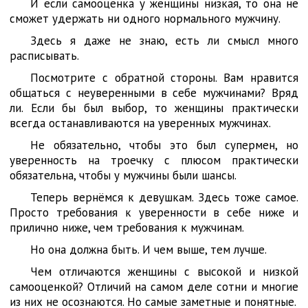
И если самооценка у женщины низкая, то она не
сможет удержать ни одного нормального мужчину.
Здесь я даже не знаю, есть ли смысл много
расписывать.
Посмотрите с обратной стороны. Вам нравится
общаться с неуверенными в себе мужчинами? Вряд
ли. Если бы был выбор, то женщины практически
всегда останавливаются на уверенных мужчинах.
Не обязательно, чтобы это был супермен, но
уверенность на троечку с плюсом практически
обязательна, чтобы у мужчины были шансы.
Теперь вернёмся к девушкам. Здесь тоже самое.
Просто требования к уверенности в себе ниже и
прилично ниже, чем требования к мужчинам.
Но она должна быть. И чем выше, тем лучше.
Чем отличаются женщины с высокой и низкой
самооценкой? Отличий на самом деле сотни и многие
из них не осознаются. Но самые заметные и понятные.