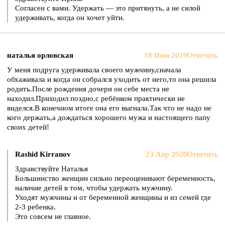
Согласен с вами. Удержать — это притянуть, а не силой
удерживать, когда он хочет уйти.
наталья орловская
18 Июн 2019
Ответить
У меня подруга удерживала своего мужчину,сначала
обхаживала и когда он собрался уходить от него,то она решила
родить.После рождения дочери он себе места не
находил.Приходил поздно,с ребёнком практически не
виделся.В конечном итоге она его выгнала.Так что не надо не
кого держать,а дождаться хорошего мужа и настоящего папу
своих детей!
Rashid Kirranov
23 Апр 2020
Ответить
Здравствуйте Наталья
Большинство женщин сильно переоценивают беременность,
наличие детей в том, чтобы удержать мужчину.
Уходят мужчины и от беременной женщины и из семей где
2-3 ребенка.
Это совсем не главное.