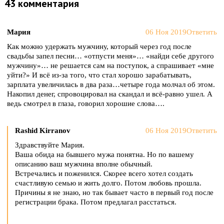
43 комментария
Мария
06 Ноя 2019
Ответить
Как можно удержать мужчину, который через год после
свадьбы запел песни… «отпусти меня»… «найди себе другого
мужчину»… не решается сам на поступок, а спрашивает «мне
уйти?» И всё из-за того, что стал хорошо зарабатывать,
зарплата увеличилась в два раза…четыре года молчал об этом.
Накопил денег, спровоцировал на скандал и всё-равно ушел. А
ведь смотрел в глаза, говорил хорошие слова….
Rashid Kirranov
06 Ноя 2019
Ответить
Здравствуйте Мария.
Ваша обида на бывшего мужа понятна. Но по вашему
описанию ваш мужчина вполне обычный.
Встречались и поженился. Скорее всего хотел создать
счастливую семью и жить долго. Потом любовь прошла.
Причины я не знаю, но так бывает часто в первый год после
регистрации брака. Потом предлагал расстаться.