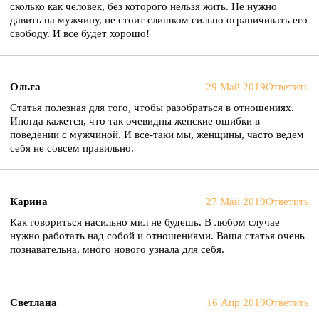
сколько как человек, без которого нельзя жить. Не нужно
давить на мужчину, не стоит слишком сильно ограничивать его
свободу. И все будет хорошо!
Ольга
29 Май 2019
Ответить
Статья полезная для того, чтобы разобраться в отношениях.
Иногда кажется, что так очевидны женские ошибки в
поведении с мужчиной. И все-таки мы, женщины, часто ведем
себя не совсем правильно.
Карина
27 Май 2019
Ответить
Как говориться насильно мил не будешь. В любом случае
нужно работать над собой и отношениями. Ваша статья очень
познавательна, много нового узнала для себя.
Светлана
16 Апр 2019
Ответить