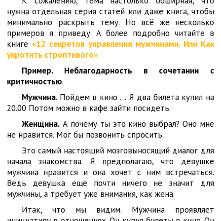
К сожалению, тема настолько обширная, что
нужна отдельная серия статей или даже книга, чтобы
минимально раскрыть тему. Но всё же несколько
примеров я приведу. А более подробно читайте в
книге
«12 секретов управления мужчинами. Или Как
укротить строптивого»
Пример. Неблагодарность в сочетании с
критичностью
.
Мужчина
. Пойдем в кино … Я два билета купил на
20.00 Потом можно в кафе зайти посидеть.
Женщина.
А почему ты это кино выбрал? Оно мне
не нравится. Мог бы позвонить спросить.
Это самый настоящий мозговыносящий диалог для
начала знакомства. Я предполагаю, что девушке
мужчина нравится и она хочет с ним встречаться.
Ведь девушка ещё почти ничего не значит для
мужчины, а требует уже внимания, как жена.
Итак, что мы видим. Мужчина проявляет
инициативу в отношениях. Он купил билеты в кино. Он