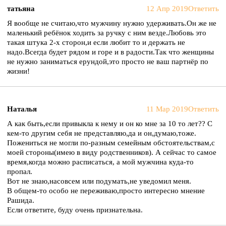
татьяна
12 Апр 2019
Ответить
Я вообще не считаю,что мужчину нужно удерживать.Он же не
маленький ребёнок ходить за ручку с ним везде.Любовь это
такая штука 2-х сторон,и если любит то и держать не
надо.Всегда будет рядом и горе и в радости.Так что женщины
не нужно заниматься ерундой,это просто не ваш партнёр по
жизни!
Наталья
11 Мар 2019
Ответить
А как быть,если привыкла к нему и он ко мне за 10 то лет?? С
кем-то другим себя не представляю,да и он,думаю,тоже.
Пожениться не могли по-разным семейным обстоятельствам,с
моей стороны(имею в виду родственников). А сейчас то самое
время,когда можно расписаться, а мой мужчина куда-то
пропал.
Вот не знаю,насовсем или подумать,не уведомил меня.
В общем-то особо не переживаю,просто интересно мнение
Рашида.
Если ответите, буду очень признательна.