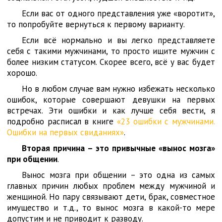
Если вас от одного представления уже «воротит»,
то попробуйте вернуться к первому варианту.
Если всё нормально и вы легко представляете
себя с такими мужчинами, то просто ищите мужчин с
более низким статусом. Скорее всего, всё у вас будет
хорошо.
Но в любом случае вам нужно избежать несколько
ошибок, которые совершают девушки на первых
встречах. Эти ошибки и как лучше себя вести, я
подробно расписал в книге
«23 ошибки с мужчинами.
Ошибки на первых свиданиях»
.
Вторая причина – это привычные «вынос мозга»
при общении
.
Вынос мозга при общении – это одна из самых
главных причин любых проблем между мужчиной и
женщиной. Но пару связывают дети, брак, совместное
имущество и т.д., то вынос мозга в какой-то мере
допустим и не приводит к разводу.