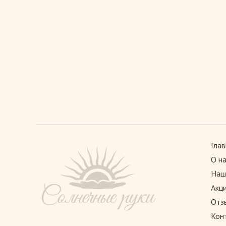
Глав
О н
Наш
Акц
Отз
Кон