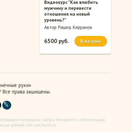
Видеокурс "Как влюбить
мужчину и перевести
отношения на новый
уровень?"
Автор Рашид Кирранов
6500 руб.
В магазин
лнечные руки»
 / Все права защищены.
убликация материалов сайта в Интернете с обязательным
ки на данный сайт sun-hands.ru