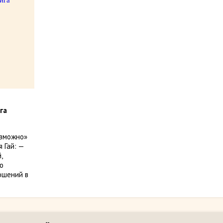
га
озможно»
 Гай: —
,
ю
ошений в