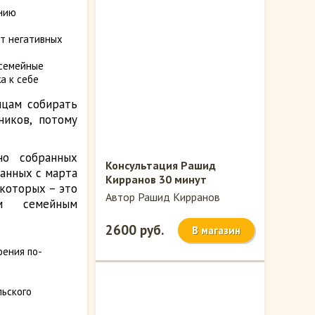
ению
от негативных
 семейные
а к себе
ицам собирать
иков, потому
но собранных
Консультация Рашид
санных с марта
Кирранов 30 минут
 которых – это
Автор Рашид Кирранов
м семейным
2600 руб.
В магазин
оения по-
льского