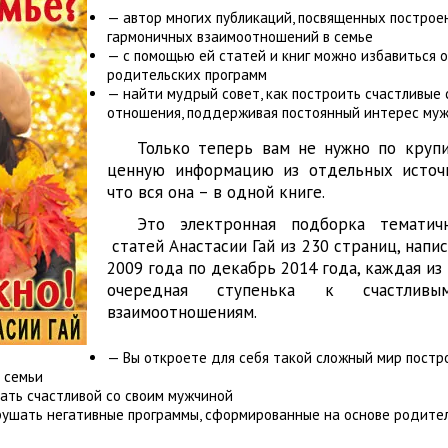
— автор многих публикаций, посвященных постро
гармоничных взаимоотношений в семье
— с помощью ей статей и книг можно избавиться 
родительских программ
— найти мудрый совет, как построить счастливые
отношения, поддерживая постоянный интерес муж
Только теперь вам не нужно по круп
ценную информацию из отдельных источн
что вся она – в одной книге.
Это электронная подборка тематич
статей Анастасии Гай из 230 страниц, напи
2009 года по декабрь 2014 года, каждая из
очередная ступенька к счастливы
взаимоотношениям.
— Вы откроете для себя такой сложный мир постр
 семьи
тать счастливой со своим мужчиной
рушать негативные программы, сформированные на основе родите