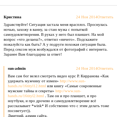
Кристина
24 Ноя 2014
Ответить
Здравствуйте! Ситуация застала меня врасплох. Проснулась
ночью, захожу в ванну, за стаю мужа с попыткой
самоудовлетворения. В руках у него был планшет. На мой
вопрос «что делаеш?», ответил «ничего». Подскажите
пожалуйста как быть? А у подруги похожая ситуация была.
Перед сексом муж возбуждался от фотографий с интернета.
Заранее Вам благодарна за ответ!
sun-admin
24 Ноя 2014
Ответить
Вам сам бог велел смотреть видео курс Р. Кирранова «Как
удержать мужчину от измен»
http://www.sun-
hands.ru/16tityl12.html
или книгу «Самые сокровенные
мужские тайны и секреты»
http://www.sun-
hands.ru/16tityl2.html
. Там он и про планшет, и про
ноутбуки, и про дрочево и самоудовлетворение всё
рассказывает *wink* И собственно что с этим делать тоже
посоветует)).
Дмитрий, админ сайта.