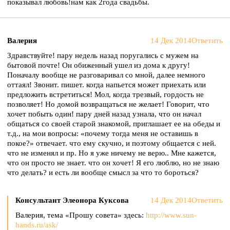
показывал любовь!нам как 2года свадьбы.
Валерия
14 Дек 2014
Ответить
Здравствуйте! пару недель назад поругались с мужем на
бытовой почте! Он обиженный ушел из дома к другу!
Поначалу вообще не разговаривал со мной, далее немного
оттаял! Звонит. пишет. когда напьется может приехать или
предложить встретиться! Мол, когда трезвый, гордость не
позволяет! Но домой возвращаться не желает! Говорит, что
хочет побыть один! пару дней назад узнала, что он начал
общаться со своей старой знакомой, приглашает ее на обеды и
т.д., на мои вопросы: «почему тогда меня не оставишь в
покое?» отвечает. что ему скучно, и поэтому общается с ней.
что не изменял и пр. Но я уже ничему не верю.. Мне кажется,
что он просто не знает. что он хочет! Я его люблю, но не знаю
что делать? и есть ли вообще смысл за что то бороться?
Консультант Элеонора Куксова
14 Дек 2014
Ответить
Валерия, тема «Прошу совета» здесь:
http://www.sun-
hands.ru/ask/