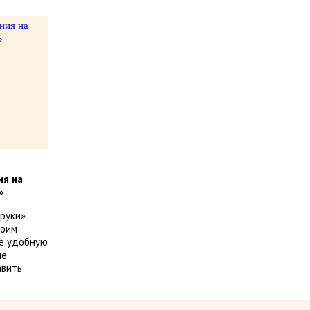
ия на
»
 руки»
воим
ее удобную
ые
авить