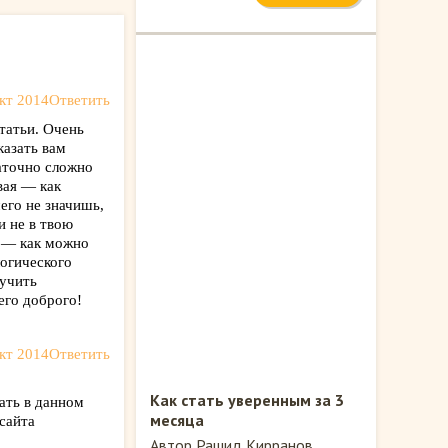
кт 2014
Ответить
татьи. Очень
казать вам
таточно сложно
вая — как
его не значишь,
и не в твою
я — как можно
огического
лучить
его доброго!
кт 2014
Ответить
Как стать уверенным за 3
ать в данном
месяца
сайта
Автор Рашид Кирранов