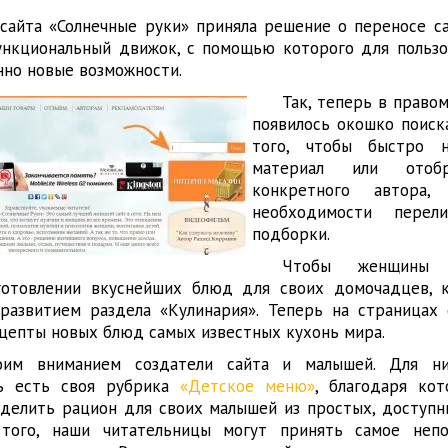
сайта «Солнечные руки» приняла решение о переносе са
ункциональный движок, с помощью которого для пользо
но новые возможности.
Так, теперь в право
появилось окошко поиска
того, чтобы быстро 
материал или отоб
конкретного автора,
необходимости перел
подборки.
Чтобы женщины
готовлении вкуснейших блюд для своих домочадцев, 
 развитием раздела «Кулинария». Теперь на страницах
цепты новых блюд самых известных кухонь мира.
им вниманием создатели сайта и малышей. Для н
рь есть своя рубрика
«Детское меню»
, благодаря ко
делить рацион для своих малышей из простых, доступн
 того, наши читательницы могут принять самое непо