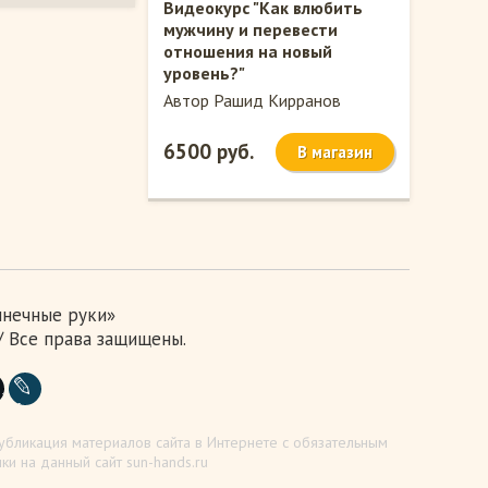
Видеокурс "Как влюбить
мужчину и перевести
отношения на новый
уровень?"
Автор Рашид Кирранов
6500 руб.
В магазин
лнечные руки»
 / Все права защищены.
убликация материалов сайта в Интернете с обязательным
ки на данный сайт sun-hands.ru