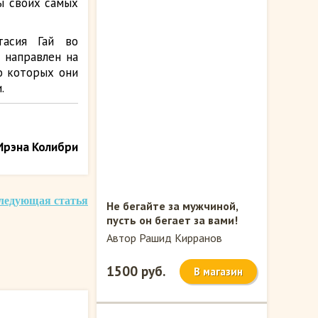
ы своих самых
тасия Гай во
 направлен на
о которых они
.
Ирэна Колибри
ледующая статья
Не бегайте за мужчиной,
пусть он бегает за вами!
Автор Рашид Кирранов
1500 руб.
В магазин