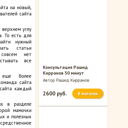
йта на новый,
вателей сайта
м верхнем углу
. То есть для
найти нужный
рать статьи
 совсем нет
истывать все
Консультация Рашид
Кирранов 30 минут
 еще более
Автор Рашид Кирранов
команда сайта
 сайта каждый
2600 руб.
В магазин
их в разделе
торой мамочки
ых и полезных
средственное