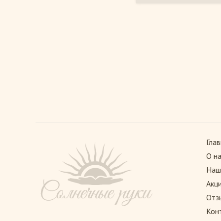
Глав
О н
Наш
Акц
Отз
Кон