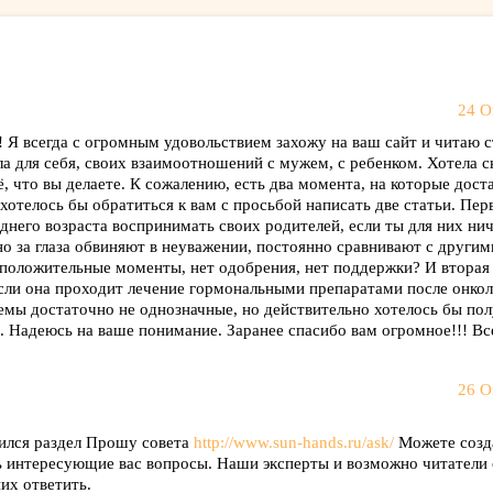
24 О
 Я всегда с огромным удовольствием захожу на ваш сайт и читаю с
а для себя, своих взаимоотношений с мужем, с ребенком. Хотела с
ё, что вы делаете. К сожалению, есть два момента, на которые дос
хотелось бы обратиться к вам с просьбой написать две статьи. Пер
днего возраста воспринимать своих родителей, если ты для них нич
но за глаза обвиняют в неуважении, постоянно сравнивают с другим
ь положительные моменты, нет одобрения, нет поддержки? И втора
если она проходит лечение гормональными препаратами после онкол
емы достаточно не однозначные, но действительно хотелось бы по
 Надеюсь на ваше понимание. Заранее спасибо вам огромное!!! Вс
26 О
ился раздел Прошу совета
http://www.sun-hands.ru/ask/
Можете созд
ть интересующие вас вопросы. Наши эксперты и возможно читатели 
их ответить.