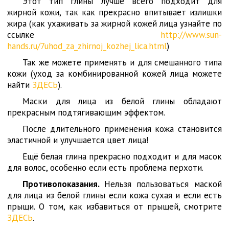
Этот тип глины лучше всего подходит для
жирной кожи, так как прекрасно впитывает излишки
жира (как ухаживать за жирной кожей лица узнайте по
ссылке
http://www.sun-
hands.ru/7uhod_za_zhirnoj_kozhej_lica.html
)
Так же можете применять и для смешанного типа
кожи (уход за комбинированной кожей лица можете
найти
ЗДЕСЬ
).
Маски для лица из белой глины обладают
прекрасным подтягивающим эффектом.
После длительного применения кожа становится
эластичной и улучшается цвет лица!
Ещё белая глина прекрасно подходит и для масок
для волос, особенно если есть проблема перхоти.
Противопоказания.
Нельзя пользоваться маской
для лица из белой глины если кожа сухая и если есть
прыщи. О том, как избавиться от прыщей, смотрите
ЗДЕСЬ
.