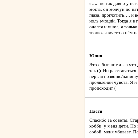
я….. не так давно у не
могла, он молчун по на
глаза, проглотить…, и 
ноль эмоций. Тогда я в
оделся и ушел, я тольк
звоню…ничего о нём не
Юлия
Это с бывшими…а что д
так ((( Но расставаться
первая позвоню/напишу
проявлений чувств. Я и
происходит (
Настя
Спасибо за советы. Ста
хобби, у меня дети. Но
собой, меня убивает. П