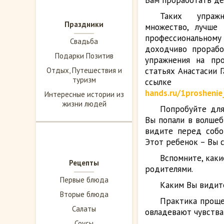
Вам проработать де
Таких упраж
Праздники
множество, лучше 
профессионально
Свадьба
доходчиво прорабо
Подарки Позитив
упражнения на пр
Отдых, Путешествия и
статьях Анастасии 
туризм
ссы
hands.ru/1proshenie
Интересные истории из
жизни людей
Попробуйте для
Вы попали в волшеб
видите перед собо
Этот ребенок – Вы с
Вспомните, каки
Рецепты
родителями.
Первые блюда
Каким Вы видите
Вторые блюда
Практика проще
Салаты
овладевают чувства 
Соусы