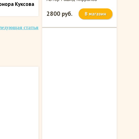
онора Куксова
2800 руб.
В магазин
ледующая статья