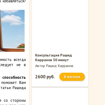
 избавляться?
Консультация Рашид
имость всегда
Кирранов 30 минут
следует не в
Автор Рашид Кирранов
2600 руб.
В магазин
 способность
я поможет Вам
статьи Рашида
я со стороны