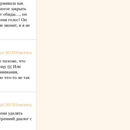
ерживала как
многое закрыть
 от обиды…, он
меня голос! Он
 звонит, и я не
юл 2015
Ответить
е похоже, что
ощу ((( Или
внимания,
о что-то не так
ай 2015
Ответить
мени уделять
тренний диалог с