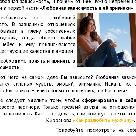
юбовная зависимость, и почему от нее нужно непременно
и в первой части
«Любовная зависимость и её признаки»
избавиться от любовной
сто. В зависимых отношениях
ебывает в плену собственных
ждений, когда объект любви
 небес и ему приписываются
ествующие качества и эмоции.
 необходимо
понять и принять в
исимость
.
 от чего на самом деле Вы зависите? Любовная завис
атку сильных чувств, эмоций, внимания. Искать их 
го Вы зависите, или в новых отношениях, а в Вас самих.
ие следует уделить тому, чтобы
сформировать в себе
воего партнера. Только трезвый взгляд на отношени
зависимость. Как это сделать, вам помогут советы из 
Кирранова
«Как разлюбить мужчину»
.
Попробуйте посмотреть на себ