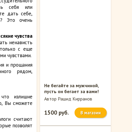
ссудительного
еть себя или
е дать себе,
ы? Это очень
всякие чувства
вать ненависть
 только с еще
ми чувствами.
ия и прощания
нного рядом,
Не бегайте за мужчиной,
пусть он бегает за вами!
 что излишне
Автор Рашид Кирранов
ю, Вы сможете
1500 руб.
В магазин
ологи считают
торые позволят