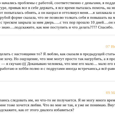
го начались проблемы с работой, соответственно с деньгами, я подд
туре, привык все в себе держать, я все время пыталась помочь, на 
вот попыталась обнять, а он наорал и оттолкнул меня….я заплакала
 грубой форме сказала, что не позволю толкать себя и повышать на 
о с треском закрыла за ним дверь…..с тех пор прошло 10 дней….он не
 знаю….подскажите, как мне поступить и что делать???? Спасибо.
07 И
елать с настоящими то? Я люблю, как сказали в предыдущей стать
 не хочу. Но ощущение, что мне могут просто так нагрубить, а я пр
 — я скучаю ((( Доканываю человека, что мне его мало… мало его 
 работаю и хобби полно и с подругами иногда встречаюсь,а всё-равн
09 М
раюсь следовать им, но что-то не получается. Я не могу много вре
 мне тоже хочется любви. Что во мне не так, я уже не понимаю. Вну
одскажите, как от этого диалога избавиться?