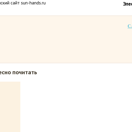
ский сайт sun-hands.ru
Эле
С
есно почитать