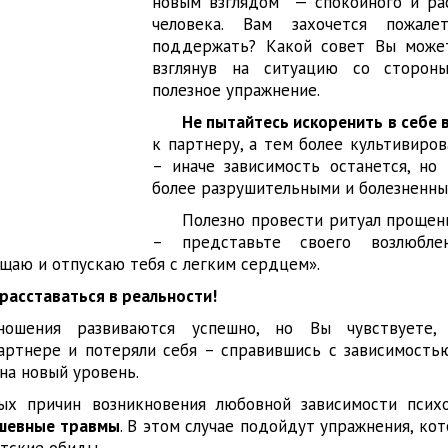
новым взглядом — спокойного и ра
человека. Вам захочется пожал
поддержать? Какой совет Вы может
взглянув на ситуацию со сторон
полезное упражнение.
Не пытайтесь искоренить в себе 
к партнеру, а тем более культивиро
– иначе зависимость останется, но
более разрушительными и болезненны
Полезно провести ритуал прощен
– представьте своего возлюбле
ощаю и отпускаю тебя с легким сердцем».
расставаться в реальности!
ошения развиваются успешно, но Вы чувствуете,
артнере и потеряли себя – справившись с зависимость
на новый уровень.
ых причин возникновения любовной зависимости псих
ушевные травмы
. В этом случае подойдут упражнения, ко