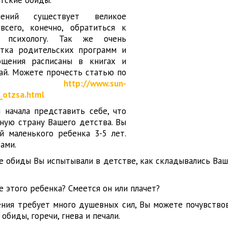
тские обиды.
нений существует великое
всего, конечно, обратиться к
му психологу. Так же очень
тка родительских программ и
ощения расписаны в книгах и
Гай. Можете прочесть статью по
лке
http://www.sun-
_otzsa.html
 начала представить себе, что
ную страну Вашего детства. Вы
й маленького ребенка 3-5 лет.
ами.
е обиды Вы испытывали в детстве, как складывались Ваш
 этого ребенка? Смеется он или плачет?
ния требует много душевных сил, Вы можете почувствов
обиды, горечи, гнева и печали.