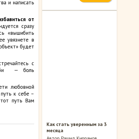
ва и написать
избавиться от
дуется сразу
сь «вышибить
ее увязнете в
«объект» будет
стречайтесь с
обби — боль
ети любовной
 путь к себе –
этот путь Вам
Как стать уверенным за 3
месяца
Автор Рашид Кирранов