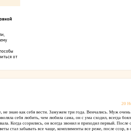
бовной
и,
тему
и
способы
виться от
20 Н
, не знаю как себя вести. Замужем три года. Венчались. Муж очень
зволяла себя любить, чем любила сама, он с ума сходил, всегда боя
вала. Когда ссорились, он всегда звонил и приходил первый. После 
ты стал забывать все чаще, комплименты все реже, после ссор, в