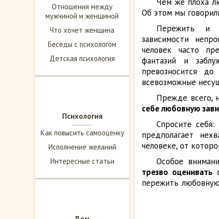
Чем же плоха л
Отношения между
Об этом мы говорил
мужчиной и женщиной
Пережить и 
Что хочет женщина
зависимости непро
Беседы с психологом
человек часто пр
Детская психология
фантазий и заблу
превозносится до
всевозможные несущ
Прежде всего,
себе любовную зав
Психология
Спросите себя:
Как повысить самооценку
предполагает нехв
человеке, от которо
Исполнение желаний
Особое вниман
Интересные статьи
трезво оценивать
с
пережить любовную 
Дом