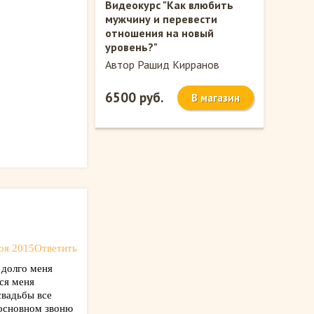
Видеокурс "Как влюбить
мужчину и перевести
отношения на новый
уровень?"
Автор Рашид Кирранов
6500 руб.
В магазин
оя 2015
Ответить
 долго меня
лся меня
свадьбы все
 основном звоню