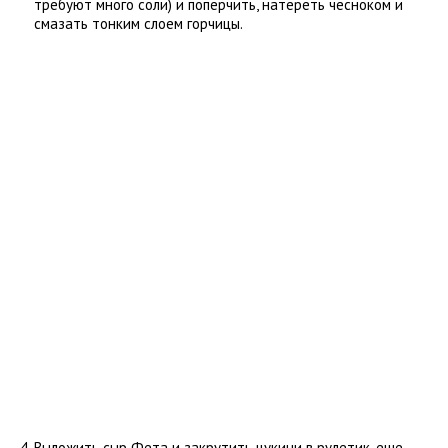
требуют много соли) и поперчить, натереть чесноком и
смазать тонким слоем горчицы.
Выложить сыр Фета и закрутить цукини в рулетик, еще