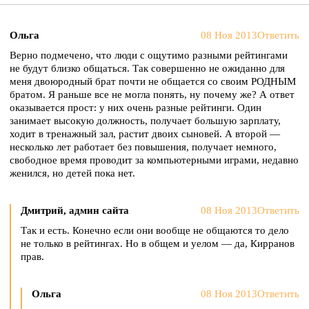
Ольга
08 Ноя 2013
Ответить
Верно подмечено, что люди с ощутимо разными рейтингами
не будут близко общаться. Так совершенно не ожиданно для
меня двоюродный брат почти не общается со своим РОДНЫМ
братом. Я раньше все не могла понять, ну почему же? А ответ
оказывается прост: у них очень разные рейтинги. Один
занимает высокую должность, получает большую зарплату,
ходит в тренажный зал, растит двоих сыновей. А второй —
несколько лет работает без повышения, получает немного,
свободное время проводит за компьютерными играми, недавно
женился, но детей пока нет.
Дмитрий, админ сайта
08 Ноя 2013
Ответить
Так и есть. Конечно если они вообще не общаются то дело
не только в рейтингах. Но в общем и уелом — да, Кирранов
прав.
Ольга
08 Ноя 2013
Ответить