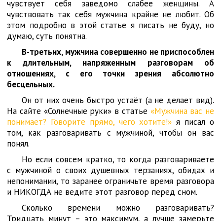
чувствует себя заведомо слабее женщины. А
чувствовать так себя мужчина крайне не любит. Об
этом подробно в этой статье я писать не буду, но
думаю, суть понятна.
В-третьих, мужчина совершенно не приспособлен
к длительным, напряженным разговорам об
отношениях, с его точки зрения абсолютно
бесцельных.
Он от них очень быстро устаёт (а не делает вид).
На сайте «Солнечные руки» в статье
«Мужчина вас не
понимает? Говорите прямо, чего хотите!»
я писал о
том, как разговаривать с мужчиной, чтобы он вас
понял.
Но если совсем кратко, то когда разговариваете
с мужчиной о своих душевных терзаниях, обидах и
непонимании, то заранее ограничьте время разговора
и НИКОГДА не ведите этот разговор перед сном.
Сколько времени можно разговаривать?
Тридцать минут – это максимум, а лучше замерьте