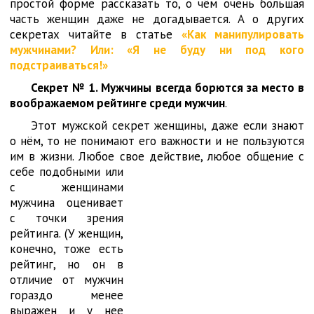
простой форме рассказать то, о чём очень большая
часть женщин даже не догадывается. А о других
секретах читайте в статье
«Как манипулировать
мужчинами? Или: «Я не буду ни под кого
подстраиваться!»
Секрет № 1. Мужчины всегда борются за место в
воображаемом рейтинге среди мужчин
.
Этот мужской секрет женщины, даже если знают
о нём, то не понимают его важности и не пользуются
им в жизни. Любое свое действие, любое
общение с
себе подобными или
с женщинами
мужчина оценивает
с точки зрения
рейтинга. (У женщин,
конечно, тоже есть
рейтинг, но он в
отличие от мужчин
гораздо менее
выражен и у нее