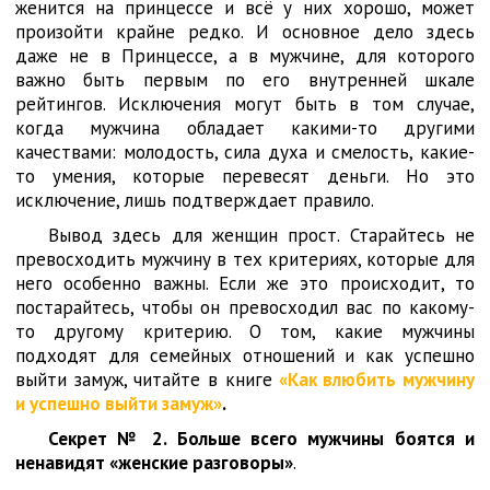
женится на принцессе и всё у них хорошо, может
произойти крайне редко. И основное дело здесь
даже не в Принцессе, а в мужчине, для которого
важно быть первым по его внутренней шкале
рейтингов. Исключения могут быть в том случае,
когда мужчина обладает какими-то другими
качествами: молодость, сила духа и смелость, какие-
то умения, которые перевесят деньги. Но это
исключение, лишь подтверждает правило.
Вывод здесь для женщин прост. Старайтесь не
превосходить мужчину в тех критериях, которые для
него особенно важны. Если же это происходит, то
постарайтесь, чтобы он превосходил вас по какому-
то другому критерию. О том, какие мужчины
подходят для семейных отношений и как успешно
выйти замуж, читайте в книге
«Как влюбить мужчину
и успешно выйти замуж»
.
Секрет № 2. Больше всего мужчины боятся и
ненавидят «женские разговоры»
.