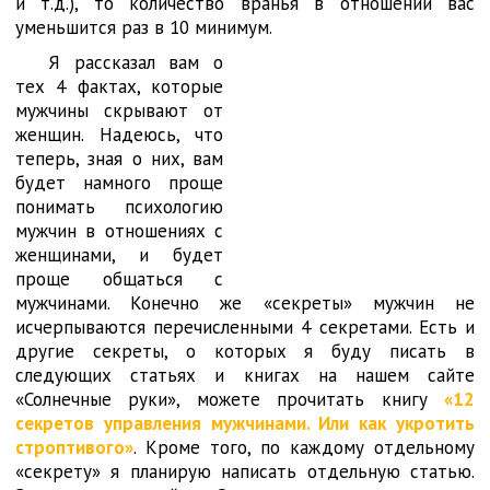
и т.д.), то количество вранья в отношении вас
уменьшится раз в 10 минимум.
Я рассказал вам о
тех 4 фактах, которые
мужчины скрывают от
женщин. Надеюсь, что
теперь, зная о них, вам
будет намного проще
понимать психологию
мужчин в отношениях с
женщинами, и будет
проще общаться с
мужчинами. Конечно же «секреты» мужчин не
исчерпываются перечисленными 4 секретами. Есть и
другие секреты, о которых я буду писать в
следующих статьях и книгах на нашем сайте
«Солнечные руки», можете прочитать книгу
«12
секретов управления мужчинами. Или как укротить
строптивого»
. Кроме того, по каждому отдельному
«секрету» я планирую написать отдельную статью.