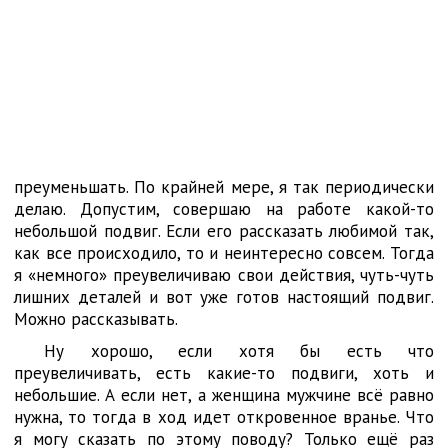
преуменьшать. По крайней мере, я так периодически
делаю. Допустим, совершаю на работе какой-то
небольшой подвиг. Если его рассказать любимой так,
как все происходило, то и неинтересно совсем. Тогда
я «немного» преувеличиваю свои действия, чуть-чуть
лишних деталей и вот уже готов настоящий подвиг.
Можно рассказывать.
Ну хорошо, если хотя бы есть что
преувеличивать, есть какие-то подвиги, хоть и
небольшие. А если нет, а женщина мужчине всё равно
нужна, то тогда в ход идет откровенное вранье. Что
я могу сказать по этому поводу? Только ещё раз