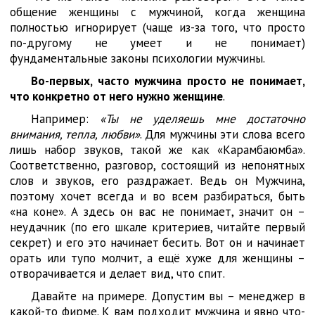
общение женщины с мужчиной, когда женщина
полностью игнорирует (чаще из-за того, что просто
по-другому не умеет и не понимает)
фундаментальные законы психологии мужчины.
Во-первых, часто мужчина просто не понимает,
что конкретно от него нужно женщине
.
Например:
«Ты не уделяешь мне достаточно
внимания, тепла, любви»
. Для мужчины эти слова всего
лишь набор звуков, такой же как «Карамбаюмба».
Соответственно, разговор, состоящий из непонятных
слов и звуков, его раздражает. Ведь он Мужчина,
поэтому хочет всегда и во всем разбираться, быть
«на коне». А здесь он вас не понимает, значит он –
неудачник (по его шкале критериев, читайте первый
секрет) и его это начинает бесить. Вот он и начинает
орать или тупо молчит, а ещё хуже для женщины –
отворачивается и делает вид, что спит.
Давайте на примере. Допустим вы – менеджер в
какой-то фирме. К вам подходит мужчина и явно что-