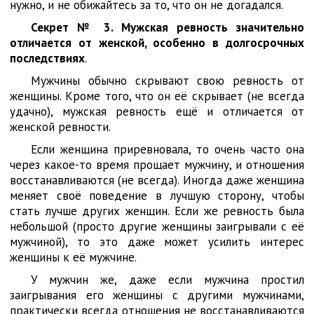
нужно, и не обижайтесь за то, что он не догадался.
Секрет № 3. Мужская ревность значительно
отличается от женской, особенно в долгосрочных
последствиях
.
Мужчины обычно скрывают свою ревность от
женщины. Кроме того, что он её скрывает (не всегда
удачно), мужская ревность ещё и отличается от
женской ревности.
Если женщина приревновала, то очень часто она
через какое-то время прощает мужчину, и отношения
восстанавливаются (не всегда). Иногда даже женщина
меняет своё поведение в лучшую сторону, чтобы
стать лучше других женщин. Если же ревность была
небольшой (просто другие женщины заигрывали с её
мужчиной), то это даже может усилить интерес
женщины к её мужчине.
У мужчин же, даже если мужчина простил
заигрывания его женщины с другими мужчинами,
практически всегда отношения не восстанавливаются