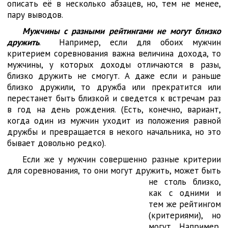
описать её в несколько абзацев, но, тем не менее,
пару выводов.
Мужчины с разными рейтингами не могут близко
дружить
. Например, если для обоих мужчин
критерием соревнования важна величина дохода, то
мужчины, у которых доходы отличаются в разы,
близко дружить не смогут. А даже если и раньше
близко дружили, то дружба или прекратится или
перестанет быть близкой и сведется к встречам раз
в год на день рождения. (Есть, конечно, вариант,
когда один из мужчин уходит из положения равной
дружбы и превращается в некого начальника, но это
бывает довольно редко).
Если же у мужчин совершенно разные критерии
для соревнования, то они
могут дружить, может быть
не столь близко,
как с одними и
тем же рейтингом
(критериями), но
могут. Например,