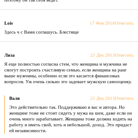
поэтому он так себя ведет.
Lois
17 Фев 2016
Ответить
Здесь ч с Вами соглашусь. Блестяще
Лиза
21 Дек 2013
Ответить
Я еще полностью согласна стем, что женщина и мужчина не
смогут построить счастливую семью, если женщина на ранг
выше мужчины, особенно если это касается финансовых
вопросов. Уж очень сильно это задевает мужскую самооценку.
Валя
21 Дек 2013
Ответить
Это действительно так. Поддерживаю и вас и автора. Но
женщине тоже не стоит сидеть у мужа на шеи, даже если он
очень много зарабатывает. Женщина тоже должна ходить на
работу и иметь свой, хоть и небольшой, доход. Это придаст
ей независимости.