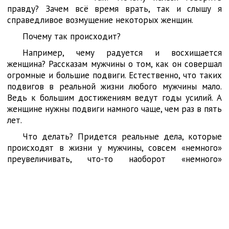
правду? Зачем всё время врать, так и слышу я
справедливое возмущение некоторых женщин.
Почему так происходит?
Например, чему радуется и восхищается
женщина? Рассказам мужчины о том, как он совершал
огромные и большие подвиги. Естественно, что таких
подвигов в реальной жизни любого мужчины мало.
Ведь к большим достижениям ведут годы усилий. А
женщине нужны подвиги намного чаще, чем раз в пять
лет.
Что делать? Придется реальные дела, которые
происходят в жизни у мужчины, совсем «немного»
преувеличивать, что-то наоборот «немного»