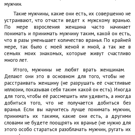
мужчин.
Такие мужчины, какие они есть, их совершенно не
устраивают, что отчасти ведет к мужскому вранью.
По мере взросления женщина часто начинает
понимать и принимать мужчину таким, какой он есть,
что в разы уменьшает количество вранья. По крайней
мере, так было с моей женой и мной, а так же в
семьях моих знакомых, которые живут счастливо
много лет.
Итого, мужчины не любят врать женщинам.
Делают они это в основном для того, чтобы не
расстраивать женщину (не разрушать её счастливые
иллюзии, показывая себя таким какой он есть). Иногда
для того, чтобы её рассмешить или удивить, а иногда
добиться того, что не получается добиться без
вранья. Если вы научитесь лучше понимать мужчин,
принимать их такими, какие они есть, а другими
словами не будете поощрять их вранье (не нужно для
этого особо стараться разоблачать мужчин, ругать их