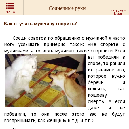
Солнечные руки
Интернет-
Меню
Магазин
Как отучить мужчину спорить?
Среди советов по обращению с мужчиной я часто
могу услышать примерно такой: «Не спорьте с
мужчинами, а то ведь мужчины такие
спорщики. Если
вы победили в
споре, то ранили
их ранимое эго,
которое нужно
беречь и
лелеять, как
кощееву
смерть. А если
даже и не
победили, то они после этого вас не будут
воспринимать, как женщину и т.д. и т.п.»