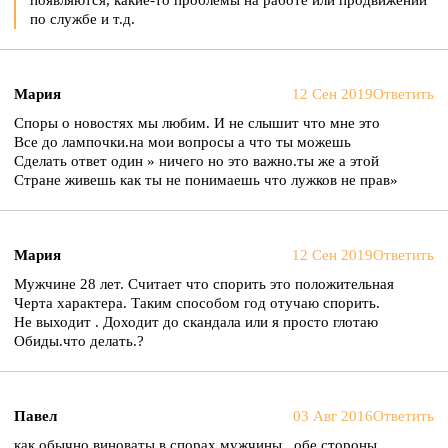
появляются, какие-то проблемы на работе или продвижении
по службе и т.д.
Мария
12 Сен 2019
Ответить
Споры о новостях мы любим. И не слышит что мне это
Все до лампочки.на мои вопросы а что ты можешь
Сделать ответ один » ничего но это важно.ты же а этой
Стране живешь как ты не понимаешь что лужков не прав»
Мария
12 Сен 2019
Ответить
Мужчине 28 лет. Считает что спорить это положительная
Черта характера. Таким способом год отучаю спорить.
Не выходит . Доходит до скандала или я просто глотаю
Обиды.что делать.?
Павел
03 Авг 2016
Ответить
как обычно виноваты в спорах мужчины , обе стороны