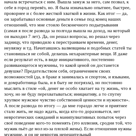
начала встречаться с ним. Вышла замуж за него, сам позвал, к
себе в город перевёз, но. Я была изначально опытнее, быстрее,
проворнее и с более жесткой хваткой в жизни. Как итог — да,
он зарабатывал основные деньги в семье под конец наших
отношений, что мне стоило бесконечного подыгрывания
(самая я после развода за полгода вышла на доход, на который
он выходил 7 лет). Да, он решал вопросы, но решал через
задницу, что приводило к перестраиваем времени, денег,
неувязку и тд. Начитавшись валяевщины и подобных статей ты
становишься не собой, делаешь нехарактерные вещи. И даже
если результат есть, в виде инициативного, постепенно
развивающегося мужчины, то какой ценой он достанется
девушке? Предательством себя, ограничением своих
возможностей (да, в браке я занималась и спортом, и языками,
и домработница была, и в быту не погрязла), но постоянно
мыслить в стиле «ой, денег не особо хватает на ту жизнь, что я
хочу, но не буду перехватываться; инициативу, а то спугну
хрупкое мужское чувство собственной ценности и нужности».
А после развода по итогу — да мне гораздо легче и приятнее
стало жить, не надо ждать, когда кто-то доразовьется, нет
невротических ожиданий и манипулиативных попыток через
своё поведение кого-то поменять (это иллюзия, сродни той, что
мужик пьёт-де мол из-за плохой жены). Если отношения нужны
мужчине, и он не невротик нерешительный