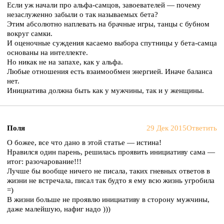
Если уж начали про альфа-самцов, завоевателей — почему
незаслуженно забыли о так называемых бета?
Этим абсолютно наплевать на брачные игры, танцы с бубном
вокруг самки.
И оценочные суждения касаемо выбора спутницы у бета-самца
основаны на интеллекте.
Но никак не на запахе, как у альфа.
Любые отношения есть взаимообмен энергией. Иначе баланса
нет.
Инициатива должна быть как у мужчины, так и у женщины.
Поля
29 Дек 2015
Ответить
О божее, все что дано в этой статье — истина!
Нравился один парень, решилась проявить инициативу сама —
итог: разочарование!!!
Лучше бы вообще ничего не писала, таких гневных ответов в
жизни не встречала, писал так будто я ему всю жизнь угробила
=)
В жизни больше не проявлю инициативу в сторону мужчины,
даже малейшую, нафиг надо )))