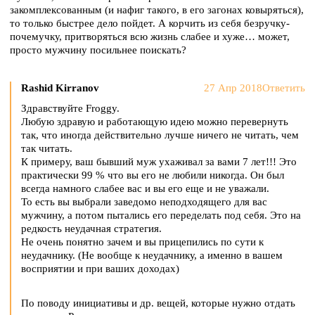
закомплексованным (и нафиг такого, в его загонах ковыряться),
то только быстрее дело пойдет. А корчить из себя безручку-
почемучку, притворяться всю жизнь слабее и хуже… может,
просто мужчину посильнее поискать?
Rashid Kirranov
27 Апр 2018
Ответить
Здравствуйте Froggy.
Любую здравую и работающую идею можно перевернуть
так, что иногда действительно лучше ничего не читать, чем
так читать.
К примеру, ваш бывший муж ухаживал за вами 7 лет!!! Это
практически 99 % что вы его не любили никогда. Он был
всегда намного слабее вас и вы его еще и не уважали.
То есть вы выбрали заведомо неподходящего для вас
мужчину, а потом пытались его переделать под себя. Это на
редкость неудачная стратегия.
Не очень понятно зачем и вы прицепились по сути к
неудачнику. (Не вообще к неудачнику, а именно в вашем
восприятии и при ваших доходах)
По поводу инициативы и др. вещей, которые нужно отдать