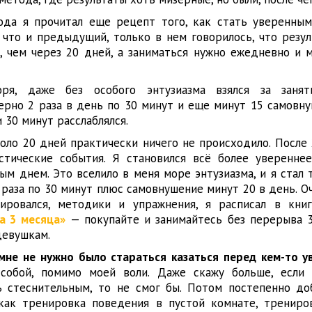
ода я прочитал еще рецепт того, как стать уверенным
 что и предыдущий, только в нем говорилось, что резул
, чем через 20 дней, а заниматься нужно ежедневно и 
оря, даже без особого энтузиазма взялся за заняти
ерно 2 раза в день по 30 минут и еще минут 15 самовну
 30 минут расслаблялся.
коло 20 дней практически ничего не происходило. После
стические события. Я становился всё более уверенне
ым днем. Это вселило в меня море энтузиазма, и я стал
 раза по 30 минут плюс самовнушение минут 20 в день. 
ировался, методики и упражнения, я расписал в кн
а 3 месяца»
— покупайте и занимайтесь без перерыва 3
девушкам.
 мне не нужно было стараться казаться перед кем-то 
собой, помимо моей воли. Даже скажу больше, если 
ь стеснительным, то не смог бы. Потом постепенно до
 как тренировка поведения в пустой комнате, трениро