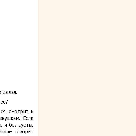
 делал.
 её?
ся, смотрит и
евушкам. Если
е и без суеты,
 чаще говорит