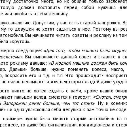
 тему достаточно много, но их обилие только заслоняе
которую должен поставить перед собой мужчина для
е или влюбить в себя женщину.
ую аналогию. Допустим, у вас есть старый запорожец. В
ему-то девушки не хотят садиться в неё. Поэтому вы ре
втомобиля. Вы начинаете читать советы и рекламу на тем
иля «крутой».
имерно следующее:
«Для того, чтобы машина была моднее
еосистема»
. Вы выполняете данный совет и ставите в с
аете рекламу дальше:
«В модной машине должен быть кон
ер. Дальше- больше: нужно поменять колеса, масло, 
а, покрасить его и т.д. и т.п. Что происходит? Восприя
, но очень ненамного, а для некоторых людей даже ухудш
осто никто не хотел ездить с вами, кроме ваших близк
ывают пальцем вслед, смеются и говорят:
«Смотри, смотри
 Запорожец денег больше, чем тот стоит».
Ну и конечно
й» ни одна уважающая себя девушка к вам точно не сяде
м примере нужно было менять старый автомобиль на н
рседесе, то даже без сигнализации, кондиционера и сте