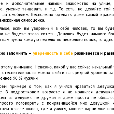
те и дополнительные навыки: знакомство на улице, 
е, умение танцевать и т.д. То есть, не делайте той 
 автомобилем. Бесполезно одевать даже самый краси
заниженная самооценка.
льше, если вы уверенный в себе человек, то вы буд
ли не будете этого хотеть. Девушек будет намного бо
ли вам нужно каждую неделю по несколько новых, то одн
жно запомнить –
уверенность в себе
развивается и разв
этому внимание. Неважно, какой у вас сейчас начальный
 стеснительности можно выйти на средний уровень за 
реннее 90 % мужчин.
воём примере о том, как я учился нравиться девушк
бе. В подростковом возрасте я не нравился девушка
 кем из девушек не дружил и даже просто не общалс
просто поговорить с понравившейся мне девушкой 
днем классе школы, где я учился, многие парни уже во