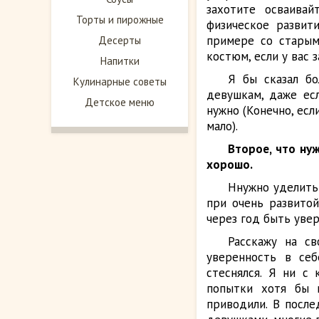
захотите осваивай
Торты и пирожные
физическое развити
примере со старым
Десерты
костюм, если у вас 
Напитки
Я бы сказал бо
Кулинарные советы
девушкам, даже ес
Детское меню
нужно (Конечно, ес
мало).
Второе, что ну
хорошо.
Ннужно уделить 
при очень развитой
через год быть уве
Расскажу на с
уверенность в се
стеснялся. Я ни с
попытки хотя бы 
приводили. В после