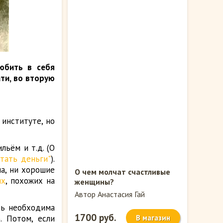
юбить в себя
ти, во вторую
 институте, но
льём и т.д. (О
отать деньги"
).
ла, ни хорошие
О чем молчат счастливые
ях
, похожих на
женщины?
Автор Анастасия Гай
дь необходима
1700 руб.
. Потом, если
В магазин