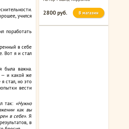
нительности.
2800 руб.
В магазин
орошее, учился
ил поработать
еренный в себе
. Вот я и стал
я была важна.
 — и какой же
я стал, но это
попытки вести
ал так:
«Нужно
ажении как вы
рен в себе»
. Я
результатов, в
го бросил.