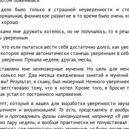
потом поженились.
дело было только в страшной неуверенности и стес
ормальная, физическое развитие в то время было очень х
 хорошо.
ками мне дружить хотелось, но не получалось, то я реш
ь уверенным.
, что если пытаться вести себя достаточно долго, как ув
некоторое время автоматически станешь уверенным в себе
 уверенно. Прошла неделя, другая, месяц.
ставляли мне неимоверные мучения. Но цель для мен
сколько мог. Два месяца ежедневных занятий и мучений
 вы? Результат, я скажу, был мизерный. Немного увереннее 
ветствовало тому, что я хотел. Кроме того, я бросил 
как устал от постоянного напряжения.
пт, который я нашел для выработки уверенности звуч
шением и визуализацией. То есть, представлять в вообр
бя и проговаривать фразы самовнушения, например «Я уве
но пару недель, и вообще практически не почувствовал 
метода, где результаты хоть мизерные, но были, после че