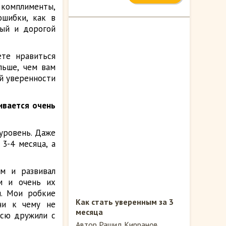
комплименты,
ошибки, как в
вый и дорогой
ете нравиться
льше, чем вам
ой уверенности
ивается очень
 уровень. Даже
3-4 месяца, а
ам и развивал
м и очень их
я. Мои робкие
Как стать уверенным за 3
ни к чему не
месяца
всю дружили с
Автор Рашид Кирранов