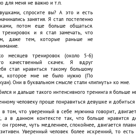
 для меня не важно и т.п.
вушками, спросите вы? А это и есть
начинались занятия. Я стал постепенно
ками, потом еще больше общаться.
тренировок и я стал замечать, что
ам, даже тем, которые раньше не
нимание.
ко месяцев тренировок (около 5-6)
то качественный скачек. Я вдруг
бя стал нравиться такому большому
ек, которое мне не было нужно (По
уан). Они в буквальном смысле стали «липнуть» ко мне.
бился и дальше такого интенсивного тренинга я больше не
енному человеку проще понравиться девушке и добиться
в том, что уверенный в себе мужчина говорит, двигает
, а в данном контексте так, что больше нравится д
 он громче, чуть медленнее, спокойнее, двигается плавн
озитивен. Уверенный человек более искренний, то есть