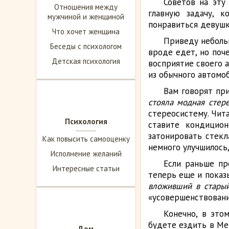
Советов на эту
Отношения между
главную задачу, 
мужчиной и женщиной
понравиться девушк
Что хочет женщина
Приведу небольш
Беседы с психологом
вроде едет, но поч
Детская психология
восприятие своего а
из обычного автомоб
Вам говорят пр
стояла модная стер
стереосистему. Чит
Психология
ставите кондицион
затонировать стекл
Как повысить самооценку
немного улучшилось
Исполнение желаний
Если раньше пр
Интересные статьи
теперь еще и показ
вложивший в старый
«усовершенствовани
Конечно, в это
будете ездить в Ме
Дом