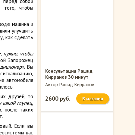
т перед собой
 того, чтобы
роде машина и
шили улучшить
у, как сделать
, нужно, чтобы
вой Запорожец
диционер».
Вы
Консультация Рашид
сигнализацию,
Кирранов 30 минут
тие автомобиля
Автор Рашид Кирранов
илось.
их друзей, то
2600 руб.
В магазин
 какой глупец,
, после таких
т.
овый. Если вы
реосистемы вас