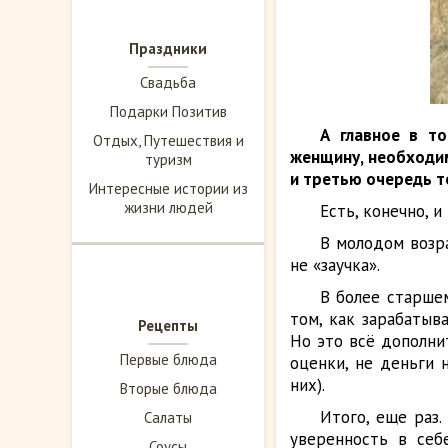
Праздники
Свадьба
Подарки Позитив
А главное в т
Отдых, Путешествия и
женщину, необходим
туризм
и третью очередь т
Интересные истории из
жизни людей
Есть, конечно, 
В молодом возра
не «заучка».
В более старше
том, как зарабатыв
Рецепты
Но это всё дополни
Первые блюда
оценки, не деньги 
них).
Вторые блюда
Итого, еще раз
Салаты
уверенность в себ
Соусы