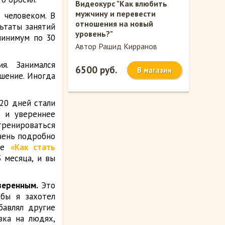
Видеокурс "Как влюбить
мужчину и перевести
 человеком. В
отношения на новый
ьтаты занятий
уровень?"
минимум по 30
Автор Рашид Кирранов
я. Занимался
6500 руб.
В магазин
шение. Иногда
 20 дней стали
е и увереннее
 тренироваться
Очень подробно
иге
«Как стать
 месяца, и вы
уверенным.
Это
бы я захотел
бавлял другие
вка на людях,