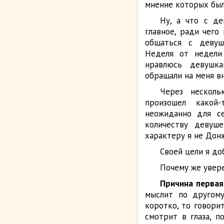
мнение
которых было
Ну, а что с де
главное, ради чего 
общаться с девуш
Неделя от недели 
нравлюсь девушк
обращали на меня в
Через несколь
произошел какой-
неожиданно для се
количеству девуш
характеру я не Донж
Своей цели я до
Почему же увер
Причина первая
мыслит по другому
коротко, то говорит
смотрит в глаза, п