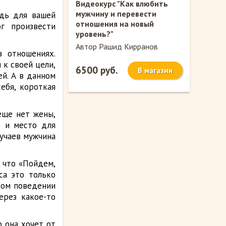
Видеокурс "Как влюбить
мужчину и перевести
едь для вашей
отношения на новый
г произвести
уровень?"
Автор Рашид Кирранов
в отношениях.
к своей цели,
6500 руб.
В магазин
ей. А в данном
ебя, короткая
еще нет жены,
 и место для
лучаев мужчина
 что «Пойдем,
са это только
ком поведении
ерез какое-то
о она хочет от