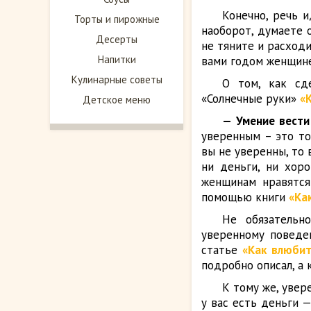
Конечно, речь и
Торты и пирожные
наоборот, думаете о
Десерты
не тяните и расход
Напитки
вами годом женщин
Кулинарные советы
О том, как сд
«Солнечные руки»
«
Детское меню
— Умение вести
уверенным – это то
вы не уверенны, то
ни деньги, ни хор
женщинам нравятся
помощью книги
«Ка
Не обязательно
уверенному поведе
статье
«Как влюбит
подробно описал, а 
К тому же, увер
у вас есть деньги 