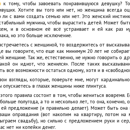
я
к тому, чтобы завоевать понравившуюся девушку? Т
вущих. Хотите вы того или нет, но женщина всегда оц
о ли с вами создать семью или нет. Это женский инстин
 стабильный мужчина, чтобы вырастить детей. Может быть
ем, и в основном её всё устраивает и ей как раз н
ака, но это больше исключение.
встречаетесь с женщиной, то воздержитесь от высказыва
де вы говорите, что еще как минимум 20 лет не собирае
ей женщине. Так же, естественно, не нужно говорить о д
акой он идиот, что женился». После таких высказыван
сть все возможности остаться одному, хотя и в «свободно
вои взгляды, которые, поверьте мне, могут кардинально
ы опускаетесь в глазах женщины ниже плинтуса.
этого правила состоит в том, чтобы жениться вовремя. 
ольше полугода, а то и несколько лет, то она, конечно, 
е ей предложение (и правильно делает). Может быть она
ваши оправдания (вот накопим на квартиру, потом на 
ыграем свадьбу), но сильно с предложением руки и сер
вас нет ни копейки денег.