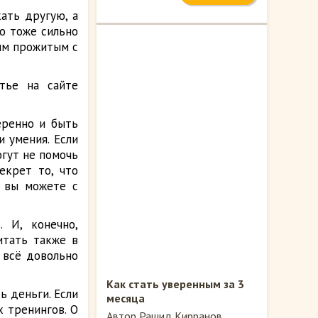
ать другую, а
то тоже сильно
ым прожитым с
тье на сайте
еренно и быть
и умения. Если
огут не помочь
екрет то, что
ь вы можете с
. И, конечно,
итать также в
я всё довольно
Как стать уверенным за 3
ь деньги. Если
месяца
х тренингов. О
Автор Рашид Кирранов