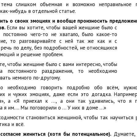
 тема слишком объемная и возможно неправильное п
как-нибудь в отдельной статье.
ить о своих эмоциях и вообще произносить предложен
ов.
Если вы хотите, чтобы вашей женщине было с
, постоянно чего-то не хватало, было какое-то
ие, то разговаривайте с ней так же как и с
 речь по делу, без подробностей, не относящихся
эмоций и решение проблем.
те, чтобы женщине было с вами интересно, чтобы
а постоянного раздражения, то необходимо
вать немного по-другому.
то необходимо говорить подробно обо всём, нужно
их и чужих эмоциях, даже если это догадка. Например
з», а «Я приехал к …, а они так удивились, что я п
а я им…. Мы поговорили о … У них в доме …»
ходимости становиться женщиной, чтобы так научиться р
ика и всё.
согласие жениться (хотя бы потенциальное).
Думаете, 