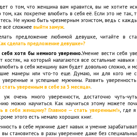
дет о том, что женщина вам нравится, вы не хотите иск
 том, как покрепче влюбить в себя её. Если это не так, 
итесь. Не нужно быть чрезмерным эгоистом, ведь с кажд
е всё сложнее
выйти замуж
.
елать предложение любимой девушке, читайте в ста
Как сделать предложение девушке»?
 себя хотя бы немного уверенно.
Умение вести себя ув
т костяк, на который налагаются все остальные навыки 
 влюбить в себя женщину вам будет довольно сложно, и м
ошие манеры или что-то еще. Думаю, ни для кого не с
 уверенные и успешные мужчины. Развить уверенност
к стать уверенным в себе за 3 месяца»
.
 уж очень много уверенности, достаточно чуть-чуть
нию можно научиться. Как научиться этому можете поч
ь в себя женщину? Главное — стать уверенным!»
, где 
кроме этого есть немало хороших книг.
енность в себе мужчине дает навык и умение зарабатыват
— вы становитесь в разы увереннее даже без специальны