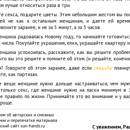
ам лучше относиться раза в три.
е секса, подарите цветы. Этим небольшим жестом вы пок
ей не как к остальным женщинам, и даете ей время 
оните заранее, и не за 5 минут, а за 5 часов.
енщина радовалась Новому году, то начинайте готовитьс
5 числа. Покупайте украшения, елки, украшайте квартиру и 
енщина успокоилась, расскажите, как вы решите пробле
что вы это решите и помните об этом. (и решайте, конечн
я? Говорите об этом заранее, даже если
свадьба
планир
те, как партизан.
е вещи женщине нужно дольше настраиваться, чем мужч
 только секс, где женщине нужно на ласки минимум в 
е правило по жизни. Принимайте это во внимание и у ва
проще.
ом об авторских и смежных
ании и перепечатке материала
ский сайт sun-hands.ru
С уважением, Ра