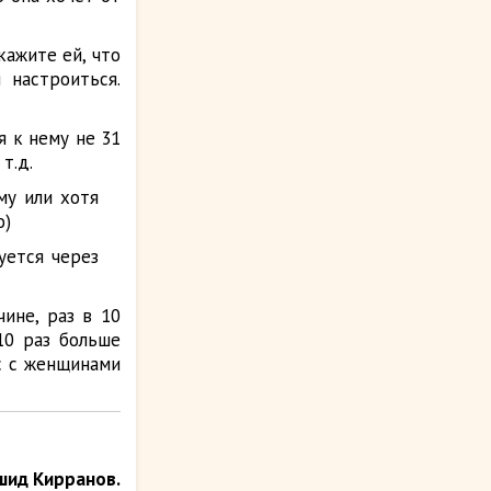
ажите ей, что
настроиться.
я к нему не 31
т.д.
му или хотя
о)
уется через
ине, раз в 10
10 раз больше
с с женщинами
шид Кирранов.