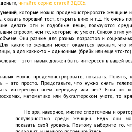
 деньги,
читайте серию статей ЗДЕСЬ
.
 умений
, которые можно продемонстрировать женщине 
, сказать хороший тост, открыть вино и т.д. Не очень п
щие делать эти и подобные вещи, пользуются среди
ьшим спросом, чем те, которые не умеют. Список этих ум
объеме. Они разные для разных возрастов и социальных
 Для каких-то женщин может оказаться важным, что 
нцы, а для каких-то – одиночные. (брейк или еще что-то)
условие – этот навык должен быть интересен в вашей воз
навык можно продемонстрировать, показать. Понять, 
ь – это просто. Представьте, что нужно снять телепе
ять интересную всем передачу или нет? Если вы х
росхемах, математике или бухгалтерском учете, то вр
Не зря, наверное, многие спортсмены и орато
популярностью среди женщин. Ведь они мо
показать свой уровень. Поэтому выберите то, ч
подходит, и немного потренируйтесь.