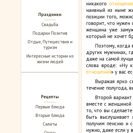
никакого
отношени
наивный из ныне жи
Праздники
позиции того, можн
говорит, что нужен
Свадьба
женщина уже замуж
Подарки Позитив
который не хочет бр
Отдых, Путешествия и
Поэтому, когда 
туризм
других мужчинах, г
Интересные истории из
даже на самой лучш
жизни людей
слова вроде: «Ну к
отношений
» у вас е
Выражая ярко с
течение полугода, в
Рецепты
Второй вариант 
вместе с женщиной б
Первые блюда
то, что вы сделает
Вторые блюда
быть выслушивает 
получим пенсию и с
Салаты
нужно, даже если у 
Соусы