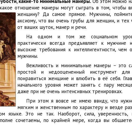
рубости, какие-то минимальные манеры.
Об этом можно н
, какое отношение манеры могут сыграть в том, чтобы в
женщину? Да самое прямое.
Мужчины, поймит
аксиому, что вы очень грубы для женщин, и тех
от ваших шуток, манер и речи.
На одном и том же социальном уро
практически всегда предъявляет к мужчине н
высокие требования к интеллигентности, чем 
мужчины.
Вежливость и минимальные манеры – это с
простой и недооцененный инструмент для
понравиться женщине и влюбить в её себя. Глав
начального уровня может занять с пару месяц
даже при не очень интенсивных тренировках.
При этом я вовсе не имею ввиду, что нужн
мягким и женственным по характеру и везде раз
ом языке. Это не так. Наоборот, сила, уверенность,
вполне сочетаемы, по крайней мере, когда вы общает