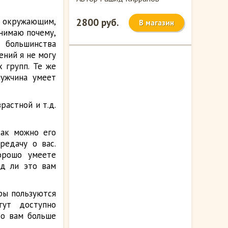
и окружающим,
2800 руб.
В магазин
онимаю почему,
 большинства
ений я не могу
 групп. Те же
мужчина умеет
растной и т.д.
как можно его
редачу о вас.
орошо умеете
яд ли это вам
ры пользуются
гут доступно
то вам больше