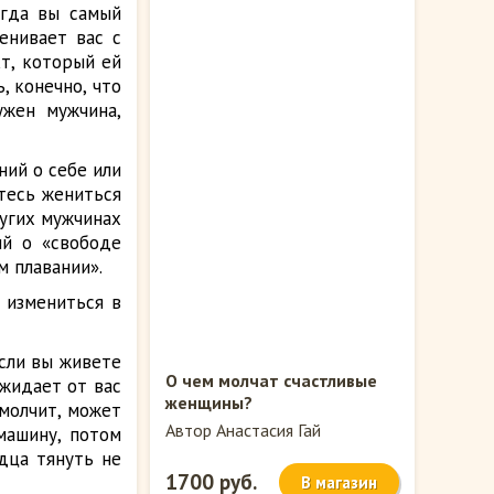
огда вы самый
енивает вас с
кт, который ей
, конечно, что
ужен мужчина,
ний о себе или
тесь жениться
ругих мужчинах
ий о «свободе
м плавании».
 измениться в
Если вы живете
О чем молчат счастливые
ожидает от вас
женщины?
 молчит, может
Автор Анастасия Гай
машину, потом
дца тянуть не
1700 руб.
В магазин