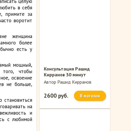
аписать целую
любить в себя
е, примите за
 часто воротит
вне женщина
амного более
обычно есть у
амый мощный,
Консультация Рашид
 того, чтобы
Кирранов 30 минут
ное, освоение
Автор Рашид Кирранов
ев не больше,
2600 руб.
В магазин
о становиться
говаривать на
 вежливость и
есь с любимой