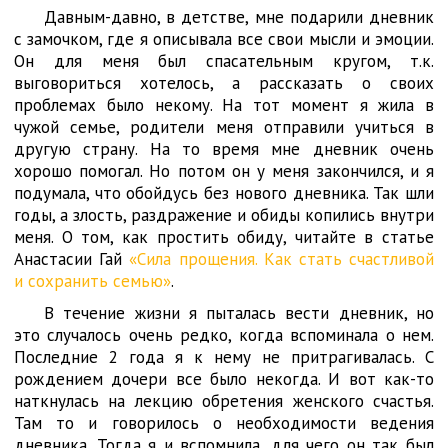
Давным-давно, в детстве, мне подарили дневник
с замочком, где я описывала все свои мысли и эмоции.
Он для меня был спасательным кругом, т.к.
выговориться хотелось, а рассказать о своих
проблемах было некому. На тот момент я жила в
чужой семье, родители меня отправили учиться в
другую страну. На то время мне дневник очень
хорошо помогал. Но потом он у меня закончился, и я
подумала, что обойдусь без нового дневника. Так шли
годы, а злость, раздражение и обиды копились внутри
меня. О том, как простить обиду, читайте в статье
Анастасии Гай
«Сила прощения. Как стать счастливой
и сохранить семью»
.
В течение жизни я пыталась вести дневник, но
это случалось очень редко, когда вспоминала о нем.
Последние 2 года я к нему не притрагивалась. С
рождением дочери все было некогда. И вот как-то
наткнулась на лекцию обретения женского счастья.
Там то и говорилось о необходимости ведения
дневника. Тогда я и вспомнила, для чего он так был