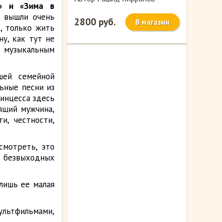
о» и «Зима в
ы вышли очень
2800 руб.
В магазин
, только жить
у, как тут не
 музыкальным
шей семейной
ьные песни из
ринцесса здесь
оящий мужчина,
и, честности,
смотреть, это
 безвыходных
лишь ее малая
ультфильмами,