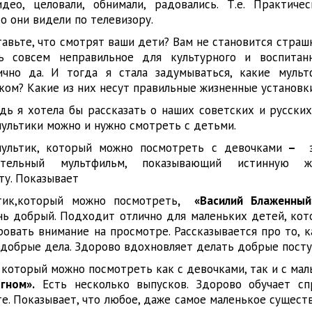
део, целовали, обнимали, радовались. Т.е. Практиче
то они видели по телевизору.
авьте, что смотрят ваши дети? Вам не становится страшн
ь совсем неправильное для культурного и воспитанн
чно да. И тогда я стала задумываться, какие мульт
ком? Какие из них несут правильные жизненные установк
дь я хотела бы рассказать о наших советских и русски
мультики можно и нужно смотреть с детьми.
мультик, который можно посмотреть с девочками
–
ательный мультфильм, показывающий истинную же
ту. Показывает
тик,который можно посмотреть
, «Василий Блаженный
нь добрый. Подходит отлично для маленьких детей, кот
овать внимание на просмотре. Рассказывается про то, к
л добрые дела. Здорово вдохновляет делать добрые посту
 который можно посмотреть как с девочками, так и с ма
гном».
Есть несколько выпусков. Здорово обучает сп
те. Показывает, что любое, даже самое маленькое сущест