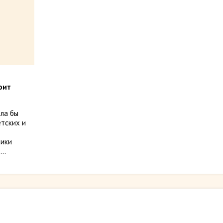
оит
ела бы
етских и
тики
..