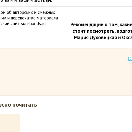
ь вам и вашим деткам.
ом об авторских и смежных
ании и перепечатке материала
ский сайт sun-hands.ru
Рекомендации о том, каки
стоит посмотреть, подго
Мария Духовицкая и Окса
С
есно почитать