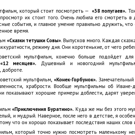
тфильм, который стоит посмотреть —
«38 попугаев».
Тож
 просмотр их стоит того. Очень любила его смотреть в 
сные события, и главное умение правильно дружить, что
енное время.
льм
«Сказки тетушки Совы»
. Выпусков много. Каждая сказка
ккуратности, режиму дня. Они коротенькие, от чего ребен
оветский мультфильм, конечно больше подойдет для
о
«12 месяцев».
Душевный и новогодний мультфиль
, доброте.
советский мультфильм
,
«Конек-Горбунок».
Замечательный
мленности, храбрости. Вообще мультфильмы об Иване-
и показывают хорошие примеры доблести, дарят уверен
фильм
«Приключения Буратино».
Куда же мы без этого му
елый, и мудрый. Наверное, после него в детстве, я особен
тому что он хорошо показывает последствия наших слов 
ильм, который точно нужно посмотреть маленькому не