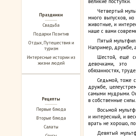
великие поступки.
Четвертый муль
Праздники
много выпусков, но
животные, и интере
Свадьба
наше с вами соврем
Подарки Позитив
Пятый мультфи
Отдых, Путешествия и
Например, дружбе, а
туризм
Шестой, ещё с
Интересные истории из
жизни людей
девочками, эт
обязанностях, труде
Седьмой, тоже 
дружбе, целеустре
самыми мудрыми. Он
Рецепты
в собственные силы.
Первые блюда
Восьмой мульт
и интересный, и вес
Вторые блюда
врать не хорошо, по
Салаты
Девятый мультф
Соусы