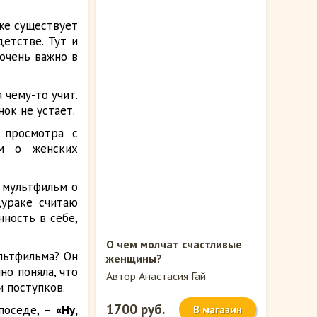
е существует
детстве. Тут и
 очень важно в
 чему-то учит.
ок не устает.
 просмотра с
м о женских
 мультфильм о
дураке считаю
ность в себе,
О чем молчат счастливые
льтфильма? Он
женщины?
но поняла, что
Автор Анастасия Гай
и поступков.
1700 руб.
поседе, –
«Ну,
В магазин