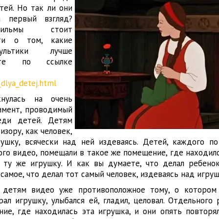
тей. Но так ли они
 первый взгляд?
фильмы стоит
ти о том, какие
ультики лучше
айте по ссылке
_dlya_detej.html
кнулась на очень
имент, проводимый
еди детей. Детям
изору, как человек,
ушку, всячески над ней издеваясь. Детей, каждого по
ого видео, помещали в такое же помещение, где находил
и ту же игрушку. И как вы думаете, что делал ребено
самое, что делал тот самый человек, издеваясь над игруш
 детям видео уже противоположное тому, о котором 
ал игрушку, улыбался ей, гладил, целовал. Отдельного 
ие, где находилась эта игрушка, и они опять повторял