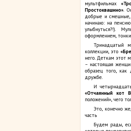
мультфильмах
«Тр
Простоквашино»
. 
добрые и смешные, 
начинаю: на пенсию
улыбнуться?!). М
оформлением, тонк
Тринадцатый м
коллекции, это
«Бре
него. Деткам этот 
– настоящая женщин
образец того, как 
дружбе.
И четырнадцаты
«Отчаянный кот В
положений», чего то
Это, конечно же
часть
Будем рады, ес