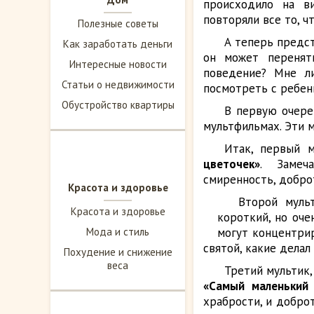
происходило на ви
повторяли все то, ч
Полезные советы
А теперь предст
Как заработать деньги
он может перенят
Интересные новости
поведение? Мне ли
Статьи о недвижимости
посмотреть с ребен
Обустройство квартиры
В первую очере
мультфильмах. Эти 
Итак, первый 
цветочек»
. Замеч
смиренность, добро
Красота и здоровье
Второй муль
Красота и здоровье
короткий, но оче
Мода и стиль
могут концентрир
святой, какие дела
Похудение и снижение
веса
Третий мультик,
«Самый маленький 
храбрости, и добро