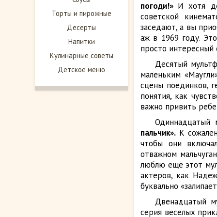
погоди!»
И хотя д
Торты и пирожные
советской кинемат
заседают, а вы при
Десерты
аж в 1969 году. Эт
Напитки
просто интересный с
Кулинарные советы
Десятый мульт
Детское меню
маленьким «Маугли»
сцены поединков, г
понятия, как чувст
важно привить ребен
Одиннадцатый 
пальчик».
К сожален
чтобы они включа
отважном мальчуган
люблю еще этот мул
актеров, как Надеж
буквально «залипает
Двенадцатый м
серия веселых прик