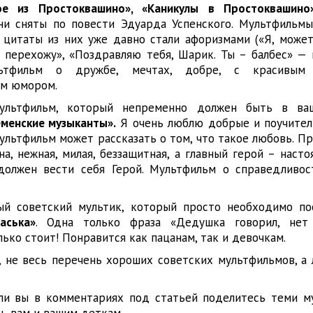
ое из Простоквашино», «Каникулы в Простоквашин
Они сняты по повести Эдуарда Успенского. Мультфильм
цитаты из них уже давно стали афоризмами («Я, может
 перехожу», «Поздравляю тебя, Шарик. Ты – балбес» — н
ультфильм о дружбе, мечтах, добре, с красивым
им юмором.
ультфильм, который непременно должен быть в ва
менские музыканты».
Я очень люблю добрые и поучител
мультфильм может рассказать о том, что такое любовь. П
а, нежная, милая, беззащитная, а главный герой – наст
должен вести себя Герой. Мультфильм о справедливост
й советский мультик, который просто необходимо по
аська»
. Одна только фраза «Дедушка говорил, нет
лько стоит! Понравится как пацанам, так и девочкам.
, не весь перечень хороших советских мультфильмов, а 
ли вы в комментариях под статьей поделитесь теми м