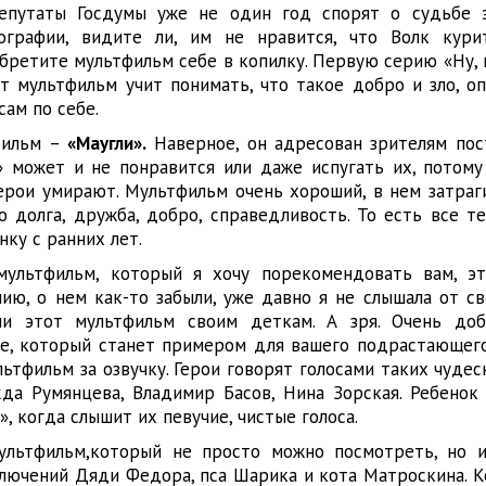
епутаты Госдумы уже не один год спорят о судьбе э
ографии, видите ли, им не нравится, что Волк кури
обретите мультфильм себе в копилку. Первую серию «Ну, 
от мультфильм учит понимать, что такое добро и зло, о
ам по себе.
фильм –
«Маугли».
Наверное, он адресован зрителям пос
 может и не понравится или даже испугать их, потому
ерои умирают. Мультфильм очень хороший, в нем затраг
во долга, дружба, добро, справедливость. То есть все т
ку с ранних лет.
мультфильм, который я хочу порекомендовать вам, 
ию, о нем как-то забыли, уже давно я не слышала от св
ли этот мультфильм своим деткам. А зря. Очень доб
е, который станет примером для вашего подрастающего
ьтфильм за озвучку. Герои говорят голосами таких чуде
да Румянцева, Владимир Басов, Нина Зорская. Ребенок
», когда слышит их певучие, чистые голоса.
ультфильм,который не просто можно посмотреть, но 
лючений Дяди Федора, пса Шарика и кота Матроскина. Ко