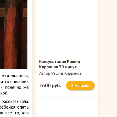
Консультация Рашид
Кирранов 30 минут
Автор Рашид Кирранов
 отдельности,
ся тот человек
2600 руб.
В магазин
к? Конечно же
кой.
рассказывала.
ребенка опять
и все то, что