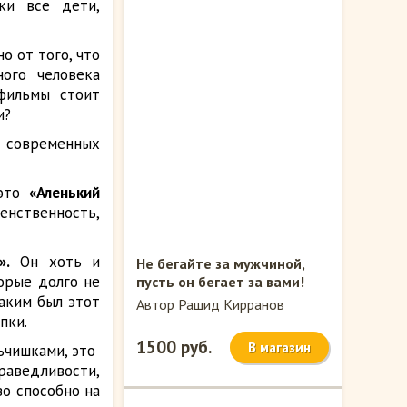
ски все дети,
о от того, что
ого человека
фильмы стоит
и?
х современных
это
«Аленький
нственность,
».
Он хоть и
Не бегайте за мужчиной,
орые долго не
пусть он бегает за вами!
аким был этот
Автор Рашид Кирранов
пки.
1500 руб.
В магазин
льчишками, это
раведливости,
во способно на