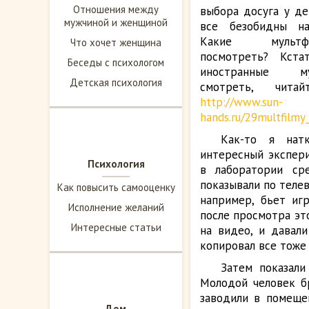
Отношения между
выбора досуга у де
мужчиной и женщиной
все безобидны на
Какие мульт
Что хочет женщина
посмотреть? Кста
Беседы с психологом
иностранные м
Детская психология
смотреть, чит
http://www.sun-
hands.ru/29multfilmy
Как-то я нат
интересный экспер
Психология
в лаборатории ср
показывали по телев
Как повысить самооценку
например, бьет игр
Исполнение желаний
после просмотра эт
Интересные статьи
на видео, и давал
копировал все тоже 
Затем показали
Молодой человек бр
заводили в помещен
Дом