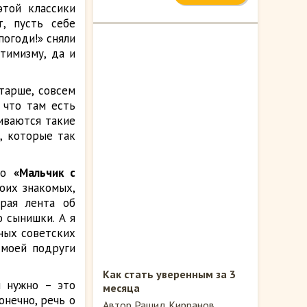
той классики
т, пусть себе
погоди!» сняли
птимизму, да и
тарше, совсем
 что там есть
иваются такие
е, которые так
это
«Мальчик с
оих знакомых,
рая лента об
 сынишки. А я
сных советских
 моей подруги
Как стать уверенным за 3
и нужно – это
месяца
нечно, речь о
Автор Рашид Кирранов