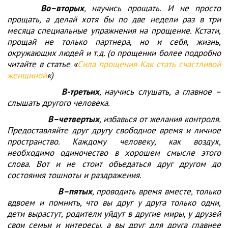
Во–вторых
, научись прощать. И не просто
прощать, а делай хотя бы по две недели раз в три
месяца специальные упражнения на прощение. Кстати,
прощай не только партнера, но и себя, жизнь,
окружающих людей и т.д. (о прощении более подробно
читайте в статье «
Сила прощения Как стать счастливой
женщиной
«)
В-третьих
, научись слушать, а главное –
слышать другого человека.
В–четвертых
, избавься от желания контроля.
Предоставляйте друг другу свободное время и личное
пространство. Каждому человеку, как воздух,
необходимо одиночество в хорошем смысле этого
слова. Вот и не стоит объедаться друг другом до
состояния тошноты и раздражения.
В–пятых
, проводить время вместе, только
вдвоем и помнить, что вы друг у друга только одни,
дети вырастут, родители уйдут в другие миры, у друзей
свои семьи и интересы, а вы друг для друга главнее