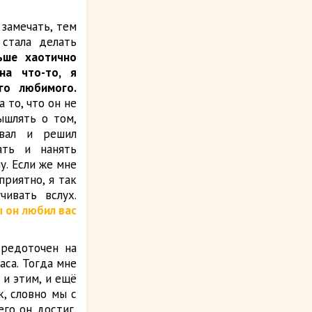
 замечать, тем
 стала делать
ьше хаотично
на что-то, я
го любимого.
 то, что он не
ышлять о том,
овал и решил
ать и нанять
у. Если же мне
приятно, я так
чивать вслух.
ы он любил вас
средоточен на
аса. Тогда мне
 и этим, и ещё
к, словно мы с
го он достиг,