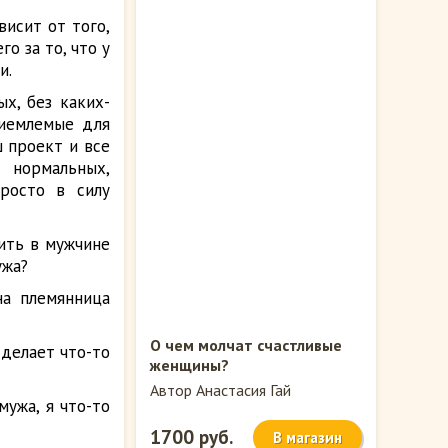
висит от того,
о за то, что у
и.
х, без каких-
риемлемые для
ш проект и все
нормальных,
росто в силу
ить в мужчине
ужа?
на племянница
О чем молчат счастливые
сделает что-то
женщины?
Автор Анастасия Гай
ужа, я что-то
1700 руб.
В магазин