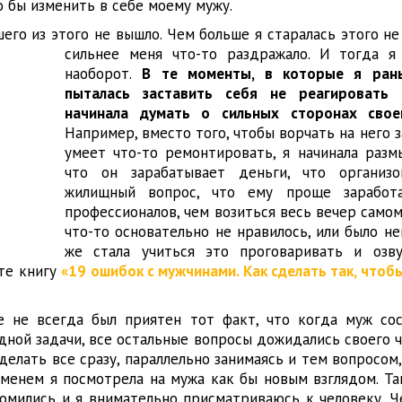
о бы изменить в себе моему мужу.
его из этого не вышло. Чем больше я старалась этого не
сильнее меня что-то
раздражало. И тогда я
наоборот.
В те моменты, в которые я ран
пыталась заставить себя не реагировать 
начинала думать о сильных сторонах свое
Например, вместо того, чтобы ворчать на него за
умеет что-то ремонтировать, я начинала разм
что он зарабатывает деньги, что организ
жилищный вопрос, что ему проще заработ
профессионалов, чем возиться весь вечер самом
что-то основательно не нравилось, или было не
же стала учиться это проговаривать и озву
те книгу
«19 ошибок с мужчинами. Как сделать так, чтоб
 не всегда был приятен тот факт, что когда муж со
дной задачи, все остальные вопросы дожидались своего ч
 делать все сразу, параллельно занимаясь и тем вопросом,
еменем я посмотрела на мужа как бы новым взглядом. Та
омились и я внимательно присматриваюсь к человеку. Че