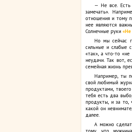
— Не все. Есть
замечать». Наприм
отношения и тому п
нее являются важн
Солнечные руки
«Не
Но мы сейчас г
сильные и слабые 
«так», а что-то «н
неудачи. Так вот, 
семейная жизнь прев
Например, ты п
свой любимый журна
продуктами, твоего
тебя есть два выбо
продукты, и за то,
какой он невнимател
далее.
А можно сделат
тому, что мужчина