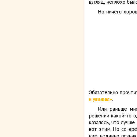
взгляд, неплохо был
Но ничего хорош
Обязательно прочти
и уважал»
.
Или раньше мне
решении какой-то о
казалось, что лучше
вот этим. Но со вр
ним недавно познак