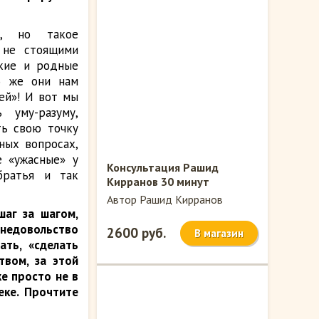
е, но такое
 не стоящими
зкие и родные
о же они нам
ей»! И вот мы
 уму-разуму,
ть свою точку
ных вопросах,
е «ужасные» у
Консультация Рашид
братья и так
Кирранов 30 минут
Автор Рашид Кирранов
шаг за шагом,
недовольство
2600 руб.
В магазин
ть, «сделать
твом, за этой
е просто не в
еке. Прочтите