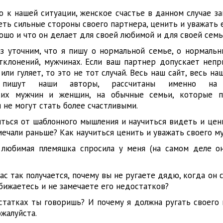
 к нашей ситуации, женское счастье в данном случае за
еть сильные стороны своего партнера, ценить и уважать ег
ошо и что он делает для своей любимой и для своей семь
з уточним, что я пишу о нормальной семье, о нормальны
тклонений, мужчинах. Если ваш партнер допускает неп
 или гуляет, то это не тот случай. Весь наш сайт, весь на
 пишут наши авторы, рассчитаны именно на 
ских мужчин и женщин, на обычные семьи, которые п
 не могут стать более счастливыми.
иться от шаблонного мышления и научиться видеть и цен
амечали раньше? Как научиться ценить и уважать своего м
 любимая племяшка спросила у меня (на самом деле о
вас так получается, почему вы не ругаете дядю, когда он 
бижаетесь и не замечаете его недостатков?
татках ты говоришь? И почему я должна ругать своего м
ожалуйста.