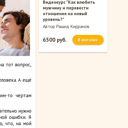
Видеокурс "Как влюбить
мужчину и перевести
отношения на новый
уровень?"
Автор Рашид Кирранов
6500 руб.
В магазин
на тот вопрос,
еловека. А ещё
им-то чертам
зательно нужно
ной ошибки. Я
о, что, на мой