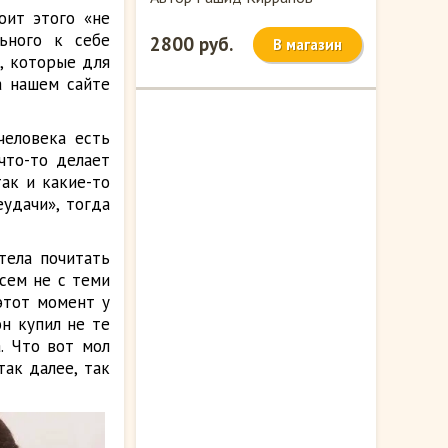
оит этого «не
ьного к себе
2800 руб.
В магазин
, которые для
а нашем сайте
человека есть
что-то делает
так и какие-то
удачи», тогда
тела почитать
сем не с теми
этот момент у
он купил не те
. Что вот мол
так далее, так