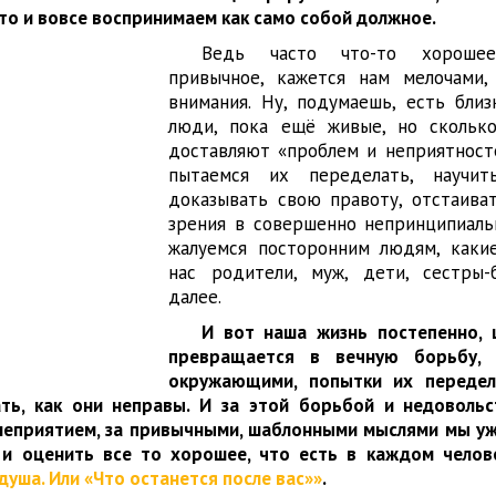
 то и вовсе воспринимаем как само собой должное.
Ведь часто что-то хороше
привычное, кажется нам мелочами,
внимания. Ну, подумаешь, есть бли
люди, пока ещё живые, но скольк
доставляют «проблем и неприятност
пытаемся их переделать, научить
доказывать свою правоту, отстаива
зрения в совершенно непринципиаль
жалуемся посторонним людям, каки
нас родители, муж, дети, сестры-
далее.
И вот наша жизнь постепенно, 
превращается в вечную борьбу, 
окружающими, попытки их передела
ать, как они неправы. И за этой борьбой и недовольс
неприятием, за привычными, шаблонными мыслями мы уж
 и оценить все то хорошее, что есть в каждом челов
душа. Или «Что останется после вас»»
.