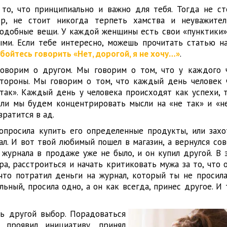
 то, что принципиально и важно для тебя. Тогда не ст
ер, не стоит никогда терпеть хамства и неуважител
одобные вещи. У каждой женщины есть свои «пунктики»
ыми. Если тебе интересно, можешь прочитать статью н
 бойтесь говорить «Нет, дорогой, я не хочу…»
.
оворим о другом. Мы говорим о том, что у каждого 
стороны. Мы говорим о том, что каждый день человек 
е так». Каждый день у человека происходят как успехи, 
если мы будем концентрировать мысли на «не так» и «не
ратится в ад.
опросила купить его определенные продукты, или захо
л. И вот твой любимый пошел в магазин, а вернулся сов
 журнала в продаже уже не было, и он купил другой. В 
ра, расстроиться и начать критиковать мужа за то, что 
 что потратил деньги на журнал, который ты не просила
ьный, просила одно, а он как всегда, принес другое. И 
ь другой выбор. Порадоваться
 проявил инициативу, принял