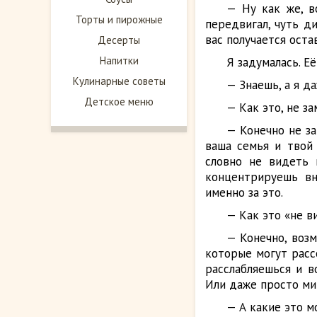
— Ну как же, в
Торты и пирожные
передвигал, чуть ди
вас получается оста
Десерты
Напитки
Я задумалась. Её
Кулинарные советы
— Знаешь, а я да
Детское меню
— Как это, не з
— Конечно не за
ваша семья и твой 
словно не видеть 
концентрируешь вн
именно за это.
— Как это «не в
— Конечно, возм
которые могут расс
расслабляешься и в
Или даже просто ми
— А какие это м