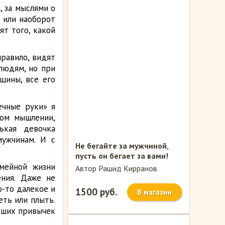
 за мыслями о
л или наоборот
ят того, какой
равило, видят
людям, но при
щины, все его
ечные руки» я
ном мышлении,
ькая девочка
ужчинам. И с
Не бегайте за мужчиной,
пусть он бегает за вами!
емейной жизни
Автор Рашид Кирранов
ения. Даже не
о-то далекое и
1500 руб.
В магазин
еть или плыть.
наших привычек