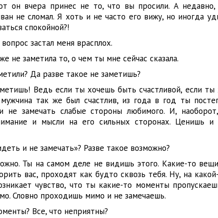
от он вчера принес не то, что вы просили. А недавно,
ван не сломал. Я хоть и не часто его вижу, но иногда уд
ваться спокойной?!
 вопрос застал меня врасплох.
же не заметила то, о чем ты мне сейчас сказала.
аметили? Да разве такое не заметишь?
метишь! Ведь если ты хочешь быть счастливой, если ты 
мужчина так же был счастлив, из года в год ты посте
и не замечать слабые стороны любимого. И, наоборот
имание и мысли на его сильных сторонах. Ценишь и 
идеть и не замечать»? Разве такое возможно?
ожно. Ты на самом деле не видишь этого. Какие-то вещи
орить вас, проходят как будто сквозь тебя. Ну, на како
озникает чувство, что ты какие-то моменты пропускаешь
мо. Словно проходишь мимо и не замечаешь.
оменты? Все, что неприятны?