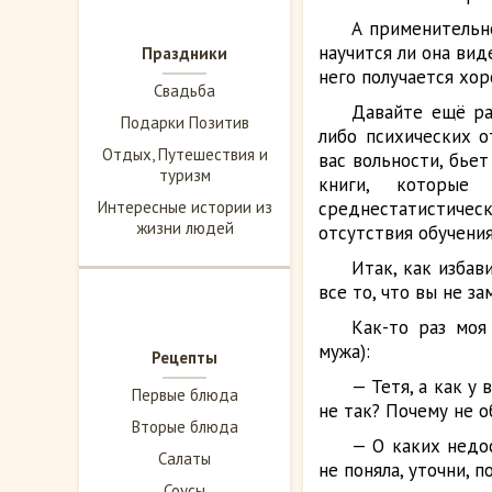
А применительно
научится ли она вид
Праздники
него получается хор
Свадьба
Давайте ещё ра
Подарки Позитив
либо психических о
Отдых, Путешествия и
вас вольности, бьет
туризм
книги, которые
Интересные истории из
среднестатистиче
жизни людей
отсутствия обучения
Итак, как избав
все то, что вы не з
Как-то раз моя
мужа):
Рецепты
— Тетя, а как у 
Первые блюда
не так? Почему не о
Вторые блюда
— О каких недос
Салаты
не поняла, уточни, п
Соусы