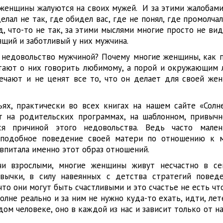
женщины жалуются на своих мужей. И за этими жалобами,
делал не так, где обидел вас, где не понял, где промолча
яд, что-то не так, за этими мыслями многие просто не вид
ящий и заботливый у них мужчина.
 недовольство мужчиной? Почему многие женщины, как п
тают о них говорить любимому, а порой и окружающим 
ечают и не ценят все то, что он делает для своей жен
ьях, практически во всех книгах на нашем сайте «Солн
т на родительских программах, на шаблонном, привыч
ся причиной этого недовольства. Ведь часто мален
 подобное поведение своей матери по отношению к м
 впитала именно этот образ отношений.
учи взрослыми, многие женщины живут несчастно в с
вычки, в силу навеянных с детства стратегий повед
что они могут быть счастливыми и это счастье не есть чт
олне реально и за ним не нужно куда-то ехать, идти, лет
дом человеке, оно в каждой из нас и зависит только от 