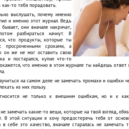
 как-то тебя порадовать.
ьно выслушать, почему именно
пил и именно этот журнал. Ведь
 бывает, они вначале накричат,
потом разбираться начнут. В
тся, что продукты, которые ты
 с просроченными сроками, а
но он же не мог оставить свою
а и постарался, купил что-то
 окажется, что именно в этом журнале ты найдешь ответ 
ла.
научиться на самом деле не замечать промахи и ошибки ч
лекать из них пользу.
тносится не только к внешним ошибкам, но и к как
 не замечать какие-то вещи, которые на твой взгляд, обя
. В этой ситуации я хочу предостеречь тебя от основ
 в себе это качество, вначале старалась не замечать т