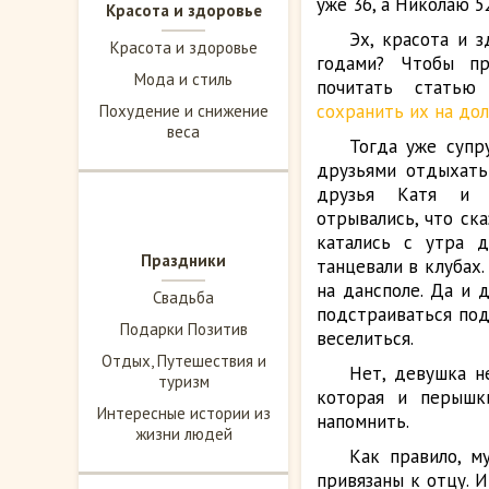
уже 36, а Николаю 5
Красота и здоровье
Эх, красота и 
Красота и здоровье
годами? Чтобы пр
Мода и стиль
почитать стать
сохранить их на до
Похудение и снижение
веса
Тогда уже супр
друзьями отдыхать
друзья Катя и 
отрывались, что ска
катались с утра д
Праздники
танцевали в клубах.
на дансполе. Да и 
Свадьба
подстраиваться под
Подарки Позитив
веселиться.
Отдых, Путешествия и
Нет, девушка н
туризм
которая и перышк
Интересные истории из
напомнить.
жизни людей
Как правило, м
привязаны к отцу. 