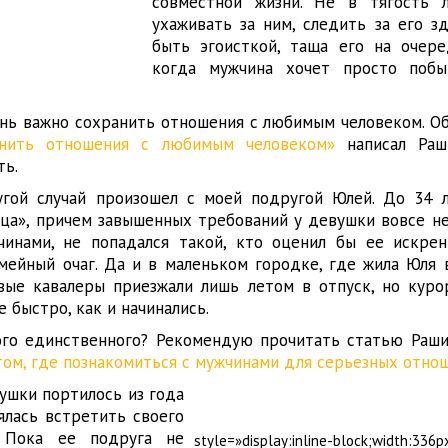
совместной жизни. Не в тягость 
ухаживать за ним, следить за его з
быть эгоисткой, таща его на очере
когда мужчина хочет просто поб
ень важно сохранить отношения с любимым человеком. Об
анить отношения с любимым человеком»
написал Раш
ть.
гой случай произошел с моей подругой Юлей. До 34 
нца», причем завышенных требований у девушки вовсе не
инами, не попадался такой, кто оценил бы ее искренн
мейный очаг. Да и в маленьком городке, где жила Юля 
овые кавалеры приезжали лишь летом в отпуск, но кур
е быстро, как и начинались.
ого единственного? Рекомендую прочитать статью Раш
том, где познакомиться с мужчинами для серьезных отно
ушки портилось из года
аялась встретить своего
. Пока ее подруга не
style=»display:inline-block;width:336p