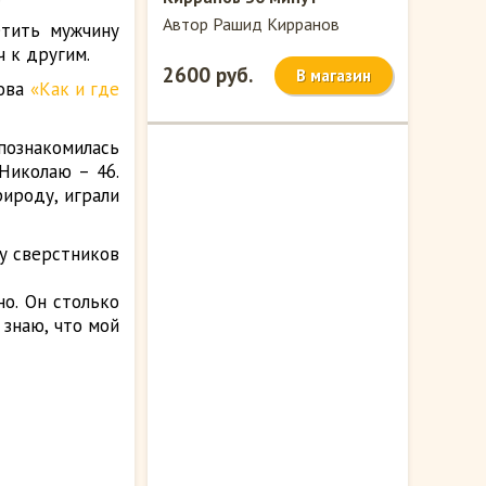
Автор Рашид Кирранов
етить мужчину
ч к другим.
2600 руб.
В магазин
нова
«Как и где
познакомилась
Николаю – 46.
рироду, играли
 у сверстников
но. Он столько
 знаю, что мой