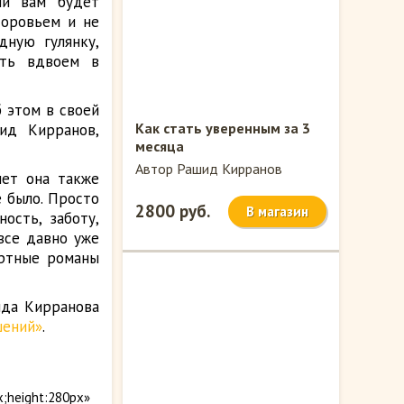
ли вам будет
доровьем и не
дную гулянку,
ыть вдвоем в
 этом в своей
Как стать уверенным за 3
ид Кирранов,
месяца
Автор Рашид Кирранов
лет она также
 было. Просто
2800 руб.
В магазин
ость, заботу,
все давно уже
ортные романы
ида Кирранова
шений»
.
x;height:280px»