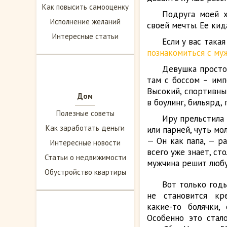
Как повысить самооценку
Подруга моей 
Исполнение желаний
своей мечты. Ее кид
Интересные статьи
Если у вас така
познакомиться с му
Девушка просто 
там с боссом – имп
Высокий, спортивный
Дом
в боулинг, бильярд,
Полезные советы
Иру прельстила 
Как заработать деньги
или парней, чуть мо
— Он как папа, — р
Интересные новости
всего уже знает, ст
Статьи о недвижимости
мужчина решит люб
Обустройство квартиры
Вот только годы
не становится кр
какие-то болячки,
Особенно это стал