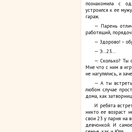
познакомила с од
устроился к ее муж
гараж.
— Парень отлич
работящий, порядочн
— Здорово! – об
— Э…23…
— Сколько? Ты 
Мне что с ним в иг
не нагулялись, и зач
— А ты встреть
любом случае прост
дома, как затворниц
И ребята встрет
никто ее возраст н
свои 23 у парня на 
девчонкой. И самое
семье, как и Юля.