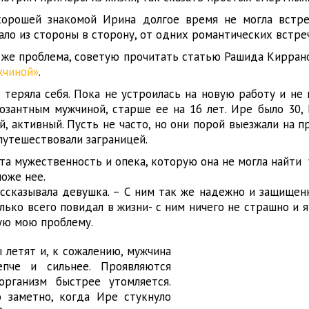
хорошей знакомой Ирина долгое время не могла встр
ало из стороны в сторону, от одних романтических встре
я же проблема, советую прочитать статью Рашида Кирра
жчиной»
.
теряла себя. Пока не устроилась на новую работу и не 
озантным мужчиной, старше ее на 16 лет. Ире было 30, 
, активный. Пусть не часто, но они порой выезжали на п
 путешествовали заграницей.
та мужественность и опека, которую она не могла найти
ложе нее.
ассказывала девушка. – С ним так же надежно и защищен
олько всего повидал в жизни- с ним ничего не страшно и я
ую мою проблему.
 летят и, к сожалению, мужчина
епче и сильнее. Проявляются
 организм быстрее утомляется.
о заметно, когда Ире стукнуло