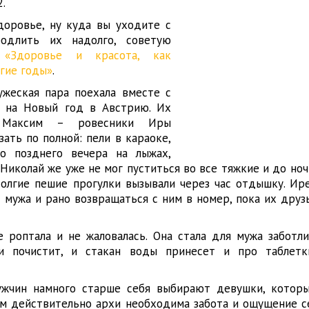
2.
здоровье, ну куда вы уходите с
одлить их надолго, советую
ю
«Здоровье и красота, как
лгие годы»
.
ужеская пара поехала вместе с
 на Новый год в Австрию. Их
Максим – ровесники Иры
зать по полной: пели в караоке,
о позднего вечера на лыжах,
 Николай же уже не мог пуститься во все тяжкие и до но
долгие пешие прогулки вызывали через час отдышку. Ир
 мужа и рано возвращаться с ним в номер, пока их друз
е роптала и не жаловалась. Она стала для мужа заботли
и почистит, и стакан воды принесет и про таблетк
ужчин намного старше себя выбирают девушки, котор
Им действительно архи необходима забота и ощущение с