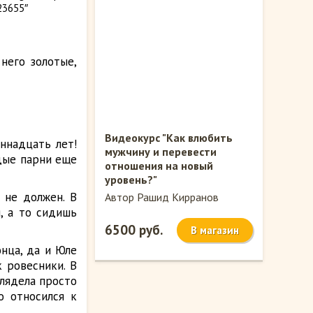
23655″
него золотые,
Видеокурс "Как влюбить
ннадцать лет!
мужчину и перевести
дые парни еще
отношения на новый
уровень?"
 не должен. В
Автор Рашид Кирранов
, а то сидишь
6500 руб.
В магазин
нца, да и Юле
к ровесники. В
глядела просто
о относился к