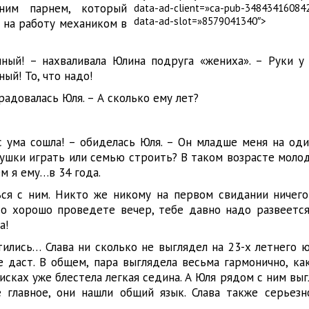
ним парнем, который
data-ad-client=»ca-pub-34843416084
data-ad-slot=»8579041340″>
у на работу механиком в
ный! – нахваливала Юлина подруга «жениха». – Руки у 
ый! То, что надо!
радовалась Юля. – А сколько ему лет?
с ума сошла! – обиделась Юля. – Он младше меня на оди
рушки играть или семью строить? В таком возрасте моло
ем я ему…в 34 года.
ся с ним. Никто же никому на первом свидании ничего
о хорошо проведете вечер, тебе давно надо развеется
а!
ились… Слава ни сколько не выглядел на 23-х летнего ю
е даст. В общем, пара выглядела весьма гармонично, ка
висках уже блестела легкая седина. А Юля рядом с ним вы
 главное, они нашли общий язык. Слава также серьезн