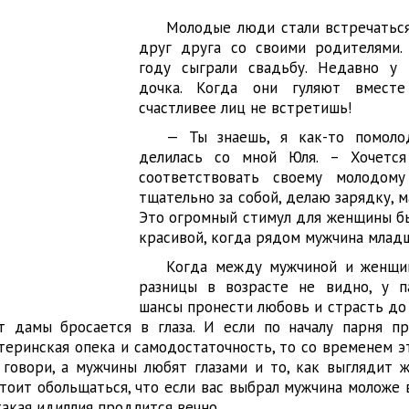
Молодые люди стали встречаться
друг друга со своими родителями.
году сыграли свадьбу. Недавно у 
дочка. Когда они гуляют вместе
счастливее лиц не встретишь!
— Ты знаешь, я как-то помоло
делилась со мной Юля. – Хочетс
соответствовать своему молодому
тщательно за собой, делаю зарядку, м
Это огромный стимул для женщины б
красивой, когда рядом мужчина младш
Когда между мужчиной и женщин
разницы в возрасте не видно, у п
шансы пронести любовь и страсть до
ст дамы бросается в глаза. И если по началу парня п
теринская опека и самодостаточность, то со временем э
 говори, а мужчины любят глазами и то, как выглядит 
стоит обольщаться, что если вас выбрал мужчина моложе 
такая идиллия продлится вечно.