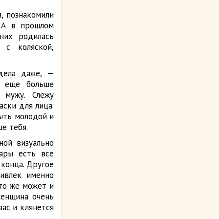
, познакомили
 А в прошлом
них родилась
 с коляской,
дела даже, —
я еще больше
 мужу. Слежу
аски для лица.
ыть молодой и
е тебя.
ой визуально
ары есть все
 конца. Другое
ривлек именно
то же может и
женщина очень
вас и клянется