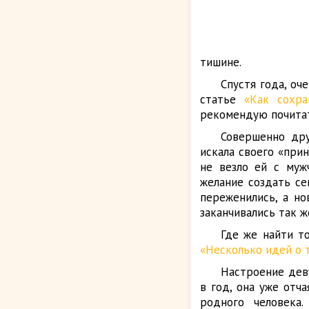
тишине.
Спустя года, оч
статье
«Как сохр
рекомендую почита
Совершенно дру
искала своего «при
не везло ей с мужч
желание создать се
переженились, а н
заканчивались так ж
Где же найти т
«Несколько идей о 
Настроение дев
в год, она уже отч
родного человека