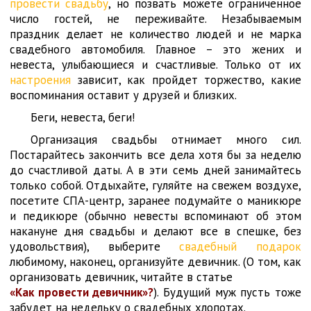
провести свадьбу
, но позвать можете ограниченное
число гостей, не переживайте. Незабываемым
праздник делает не количество людей и не марка
свадебного автомобиля. Главное – это жених и
невеста, улыбающиеся и счастливые. Только от их
настроения
зависит, как пройдет торжество, какие
воспоминания оставит у друзей и близких.
Беги, невеста, беги!
Организация свадьбы отнимает много сил.
Постарайтесь закончить все дела хотя бы за неделю
до счастливой даты. А в эти семь дней занимайтесь
только собой. Отдыхайте, гуляйте на свежем воздухе,
посетите СПА-центр, заранее подумайте о маникюре
и педикюре (обычно невесты вспоминают об этом
накануне дня свадьбы и делают все в спешке, без
удовольствия), выберите
свадебный подарок
любимому, наконец, организуйте девичник. (О том, как
организовать девичник, читайте в статье
«Как провести девичник»?
). Будущий муж пусть тоже
забудет на недельку о свадебных хлопотах.