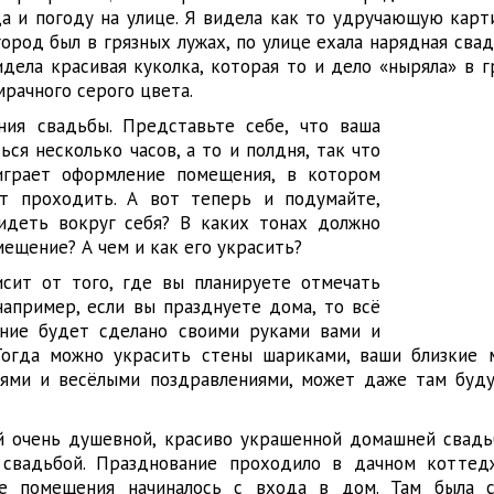
а и погоду на улице. Я видела как то удручающую карти
город был в грязных лужах, по улице ехала нарядная сва
идела красивая куколка, которая то и дело «ныряла» в 
мрачного серого цвета.
ия свадьбы. Представьте себе, что ваша
ся несколько часов, а то и полдня, так что
играет оформление помещения, в котором
т проходить. А вот теперь и подумайте,
идеть вокруг себя? В каких тонах должно
ещение? А чем и как его украсить?
исит от того, где вы планируете отмечать
 например, если вы празднуете дома, то всё
ние будет сделано своими руками вами и
Тогда можно украсить стены шариками, ваши близкие 
иями и весёлыми поздравлениями, может даже там буд
й очень душевной, красиво украшенной домашней свадь
 свадьбой. Празднование проходило в дачном коттед
ие помещения начиналось с входа в дом. Там была с