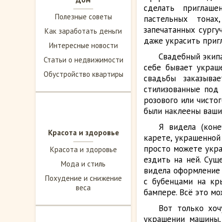
сделать приглаше
Полезные советы
пастельных тонах
запечатанных сургу
Как заработать деньги
даже украсить приг
Интересные новости
Свадебный экип
Статьи о недвижимости
себе бывает украш
Обустройство квартиры
свадьбы заказыва
стилизованные под
розового или чистог
были наклеены ваши 
Я видела (кон
Красота и здоровье
карете, украшенной 
просто можете укра
Красота и здоровье
ездить на ней. Сущ
Мода и стиль
видела оформление 
Похудение и снижение
с бубенцами на кр
веса
бампере. Всё это мо
Вот только хо
украшении машины,