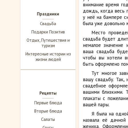
внимание время год
дождь, когда весь 
Праздники
у неё на бампере с
была уже довольно 
Свадьба
Подарки Позитив
Место проведен
свадьба будет длить
Отдых, Путешествия и
немалое значение 
туризм
ваша свадьба буде
Интересные истории из
чтобы вы хотели в
жизни людей
быть оформлено пом
Тут многое зав
вашу свадьбу. Так,
свадебное оформле
вашими близкими. 
Рецепты
плакаты с пожелан
Первые блюда
вашей пары.
Вторые блюда
Я была на одно
Салаты
назвала её дачной
жениха. Оформлен
Соусы