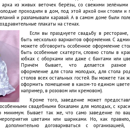
 арка из живых веточек берёзы, со свежими зелёными 
молодые проходили в дом, под этой аркой они стояли и 
еланий и разламывали каравай. А в самом доме были пол
поздравительные плакаты на стенах.
Если вы празднуете свадьбу в ресторане,
быть несколько вариантов оформления. С адми
можете обговорить особенное оформление стол
быть особенные скатерти, словно столы в кр
юбках с оборками или даже с бантами или цве
Причём бывает, что делается разное 
оформление для стола молодых, для стола ро
столов всех остальных гостей. Вы можете так 
оформить помещение в каком-то едином цвете (
например, в розовом или кремовом).
Кроме того, заведение может предостав
 особенными свадебными бокалами для молодых, с крас
то минимум. Бывает так же, что само заведение по в
ероприятия цветами или шариками. Но, как правило,
 дополнительно договариваться с организацией,