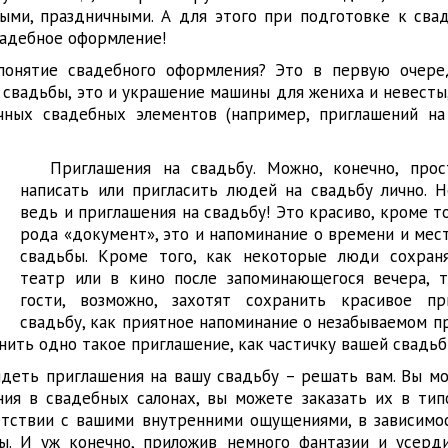
ыми, праздничными. А для этого при подготовке к сва
адебное оформление!
понятие свадебного оформления? Это в первую очере
 свадьбы, это и украшение машины для жениха и невесты
чных свадебных элементов (например, приглашений на 
Приглашения на свадьбу. Можно, конечно, прос
написать или пригласить людей на свадьбу лично. 
ведь и приглашения на свадьбу! Это красиво, кроме то
рода «документ», это и напоминание о времени и мес
свадьбы. Кроме того, как некоторые люди сохран
театр или в кино после запоминающегося вечера, 
гости, возможно, захотят сохранить красивое пр
свадьбу, как приятное напоминание о незабываемом п
нить одно такое приглашение, как частичку вашей свадьб
ядеть приглашения на вашу свадьбу – решать вам. Вы м
ия в свадебных салонах, вы можете заказать их в тип
етствии с вашими внутренними ощущениями, в зависимо
ы. И уж конечно, приложив немного фантазии и усерд