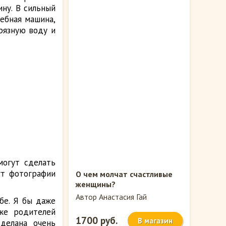
ну. В сильный
дебная машина,
грязную воду и
могут сделать
ут фотографии
О чем молчат счастливые
женщины?
Автор Анастасия Гай
бе. Я бы даже
же родителей
1700 руб.
В магазин
делана очень