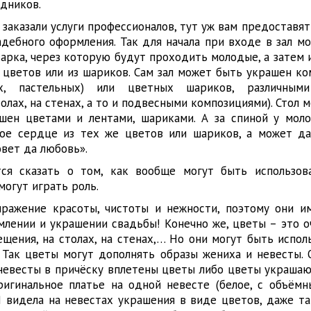
дников.
ы заказали услуги профессионалов, тут уж вам предоставя
вадебного оформления. Так для начала при входе в зал м
арка, через которую будут проходить молодые, а затем и
 цветов или из шариков. Сам зал может быть украшен ко
х, пастельных) или цветных шариков, различным
олах, на стенах, а то и подвесными композициями). Стол
шен цветами и лентами, шариками. А за спиной у мол
ое сердце из тех же цветов или шариков, а может д
овет да любовь».
тся сказать о том, как вообще могут быть использо
могут играть роль.
ражение красоты, чистоты и нежности, поэтому они 
лении и украшении свадьбы! Конечно же, цветы – это о
щения, на столах, на стенах,… Но они могут быть испол
 Так цветы могут дополнять образы жениха и невесты. 
 невесты в причёску вплетены цветы либо цветы украшаю
ригинальное платье на одной невесте (белое, с объём
Я видела на невестах украшения в виде цветов, даже та