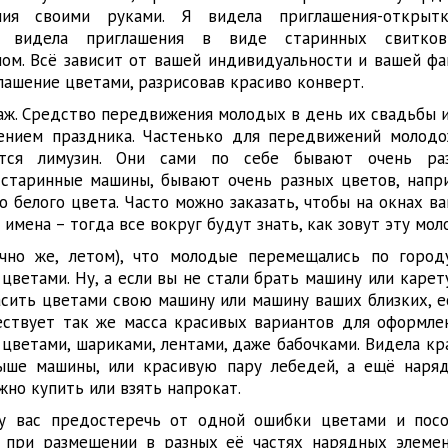
ния своими руками. Я видела приглашения-откры
, видела приглашения в виде старинных свитков
чом. Всё зависит от вашей индивидуальности и вашей фа
лашение цветами, разрисовав красиво конверт.
аж. Средство передвижения молодых в день их свадьбы и
ением праздника. Частенько для передвижений молод
ется лимузин. Они сами по себе бывают очень ра
 старинные машины, бывают очень разных цветов, напр
о белого цвета. Часто можно заказать, чтобы на окнах в
имена – тогда все вокруг будут знать, как зовут эту мол
ечно же, летом), что молодые перемещались по горо
цветами. Ну, а если вы не стали брать машину или карет
сить цветами свою машину или машину ваших близких, е
ествует так же масса красивых вариантов для оформле
цветами, шариками, лентами, даже бабочками. Видела кр
ыше машины, или красивую пару лебедей, а ещё наря
жно купить или взять напрокат.
чу вас предостеречь от одной ошибки цветами и пос
 при размещении в разных её частях нарядных элеме