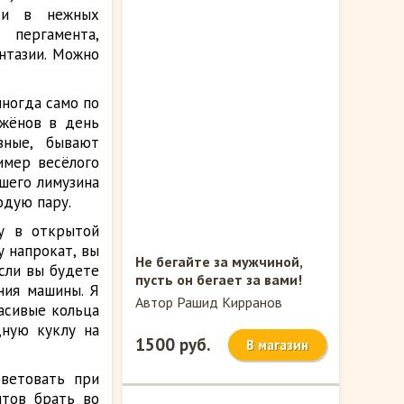
тки в нежных
 пергамента,
нтазии. Можно
ногда само по
ожёнов в день
зные, бывают
имер весёлого
ашего лимузина
одую пару.
ду в открытой
у напрокат, вы
Не бегайте за мужчиной,
сли вы будете
пусть он бегает за вами!
ния машины. Я
Автор Рашид Кирранов
асивые кольца
дную куклу на
1500 руб.
В магазин
оветовать при
нтов брать во