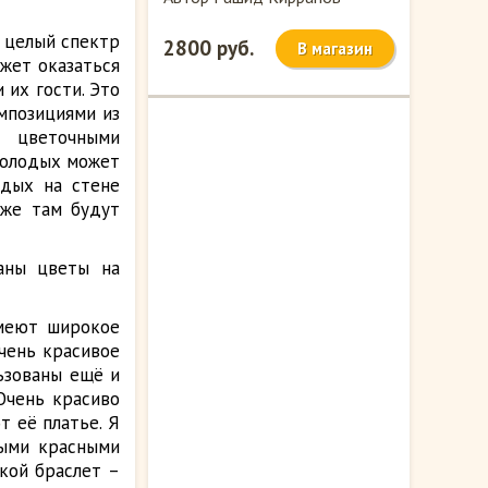
т целый спектр
2800 руб.
В магазин
ожет оказаться
 их гости. Это
мпозициями из
и цветочными
 молодых может
одых на стене
аже там будут
ваны цветы на
имеют широкое
чень красивое
ьзованы ещё и
Очень красиво
т её платье. Я
ными красными
кой браслет –