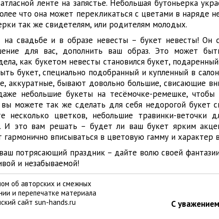
 атласной ленте на запястье. Небольшая бутоньерка укр
более что она может перекликаться с цветами в наряде 
рки так же свидетелям, или родителям молодых.
 на свадьбе и в образе невесты – букет невесты! Он 
ение для вас, дополнить ваш образ. Это может быт
дела, как букетом невесты становился букет, подаренный
быть букет, специально подобранный и купленный в сало
, аккуратные, бывают довольно большие, свисающие вн
даже небольшие букеты на тесёмочке-ремешке, чтобы
, вы можете так же сделать для себя недорогой букет с
те несколько цветков, небольшие травинки-веточки д
и. И это вам решать – будет ли ваш букет ярким акц
т гармонично вписываться в цветовую гамму и характер 
ваш потрясающий праздник – дайте волю своей фантазии,
ивой и незабываемой!
ом об авторских и смежных
ании и перепечатке материала
ский сайт sun-hands.ru
С уважением