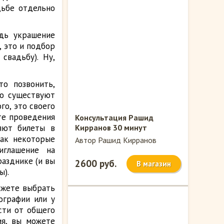
дьбе отдельно
дь украшение
, это и подбор
свадьбу). Ну,
то позвонить,
Но существуют
го, это своего
те проведения
Консультация Рашид
яют билеты в
Кирранов 30 минут
так некоторые
Автор Рашид Кирранов
иглашение на
разднике (и вы
2600 руб.
В магазин
ы).
ожете выбрать
ографии или у
сти от общего
ия, вы можете