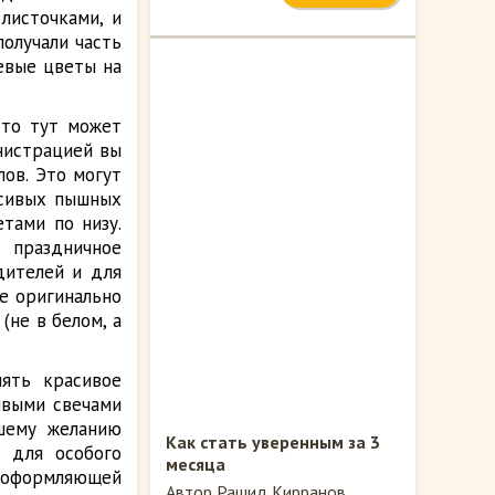
листочками, и
получали часть
евые цветы на
 то тут может
нистрацией вы
ов. Это могут
асивых пышных
тами по низу.
праздничное
дителей и для
же оригинально
не в белом, а
лять красивое
ивыми свечами
ашему желанию
Как стать уверенным за 3
 для особого
месяца
 оформляющей
Автор Рашид Кирранов