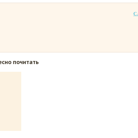
С
есно почитать