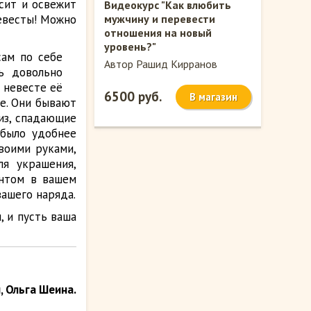
асит и освежит
Видеокурс "Как влюбить
невесты! Можно
мужчину и перевести
отношения на новый
уровень?"
сам по себе
Автор Рашид Кирранов
ь довольно
 невесте её
6500 руб.
В магазин
не. Они бывают
из, спадающие
 было удобнее
воими руками,
ля украшения,
ентом в вашем
вашего наряда.
 и пусть ваша
, Ольга Шеина.