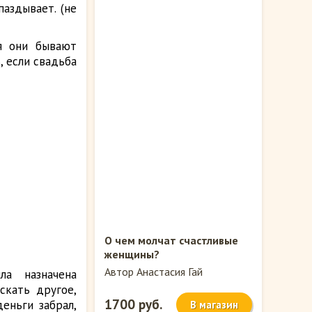
аздывает. (не
я они бывают
, если свадьба
О чем молчат счастливые
женщины?
Автор Анастасия Гай
а назначена
скать другое,
1700 руб.
еньги забрал,
В магазин