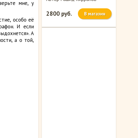
верьте мне, у
2800 руб.
В магазин
стие, особо её
рафон. И если
выдохнется». А
ости, а о той,