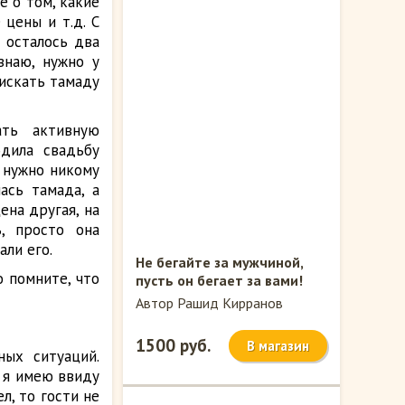
е о том, какие
 цены и т.д. С
е осталось два
знаю, нужно у
 искать тамаду
ать активную
одила свадьбу
е нужно никому
ась тамада, а
ена другая, на
, просто она
али его.
Не бегайте за мужчиной,
 помните, что
пусть он бегает за вами!
Автор Рашид Кирранов
1500 руб.
В магазин
ых ситуаций.
о я имею ввиду
л, то гости не