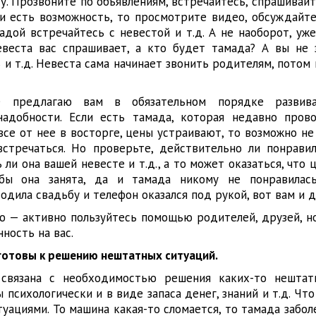
у. Прозвоните по объявлениям, встречайтесь, спрашивайт
ли есть возможность, то просмотрите видео, обсуждайте
адой встречайтесь с невестой и т.д. А не наоборот, уж
евеста вас спрашивает, а кто будет тамада? А вы не 
 и т.д. Невеста сама начинает звонить родителям, потом
е предлагаю вам в обязательном порядке развив
надобности. Если есть тамада, которая недавно пров
все от нее в восторге, цены устраивают, то возможно н
стречаться. Но проверьте, действительно ли понравил
 ли она вашей невесте и т.д., а то может оказаться, что ц
бы она занята, да и тамада никому не понравилась
дила свадьбу и телефон оказался под рукой, вот вам и д
ю — активно пользуйтесь помощью родителей, друзей, но
ность на вас.
 готовы к решению нештатных ситуаций.
связана с необходимостью решения каких-то нештатн
 психологически и в виде запаса денег, знаний и т.д. Чт
ациями. То машина какая-то сломается, то тамада заболе