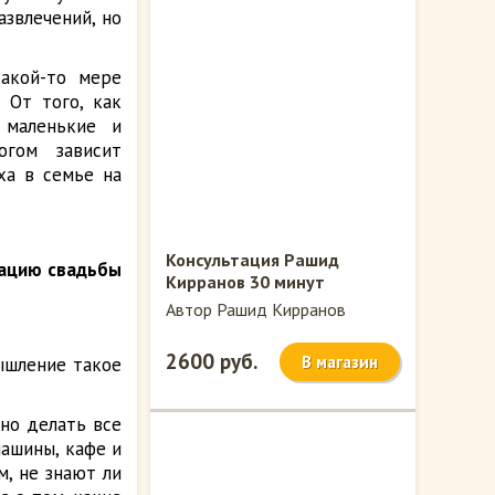
азвлечений, но
какой-то мере
 От того, как
 маленькие и
огом зависит
ха в семье на
Консультация Рашид
зацию свадьбы
Кирранов 30 минут
Автор Рашид Кирранов
2600 руб.
В магазин
ышление такое
но делать все
машины, кафе и
м, не знают ли