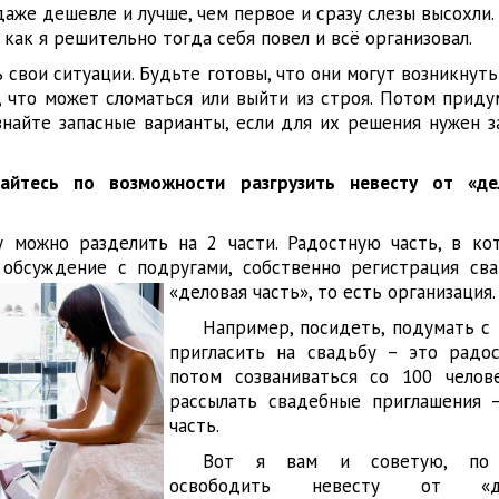
аже дешевле и лучше, чем первое и сразу слезы высохли.
 как я решительно тогда себя повел и всё организовал.
ь свои ситуации. Будьте готовы, что они могут возникнуть
 что может сломаться или выйти из строя. Потом придум
знайте запасные варианты, если для их решения нужен з
райтесь по возможности разгрузить невесту от «де
у можно разделить на 2 части. Радостную часть, в ко
 обсуждение с подругами, собственно регистрация сва
«деловая часть», то есть организация.
Например, посидеть, подумать с 
пригласить на свадьбу – это радос
потом созваниваться со 100 челов
рассылать свадебные приглашения 
часть.
Вот я вам и советую, по 
освободить невесту от «д