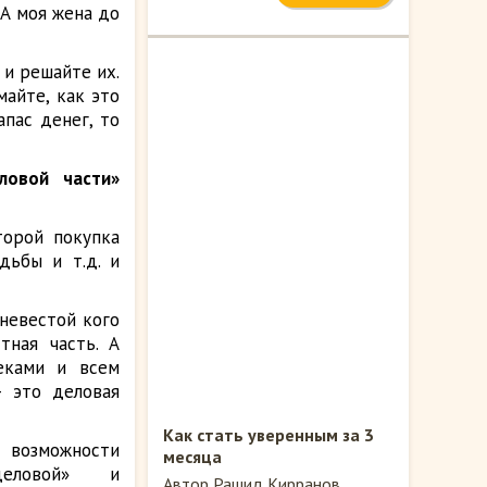
 А моя жена до
 и решайте их.
айте, как это
апас денег, то
ловой части»
торой покупка
дьбы и т.д. и
невестой кого
тная часть. А
еками и всем
– это деловая
Как стать уверенным за 3
возможности
месяца
еловой» и
Автор Рашид Кирранов