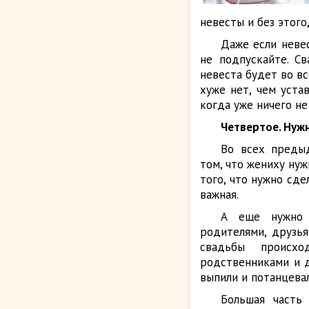
невесты и без этого
Даже если невес
не подпускайте. С
невеста будет во вс
хуже нет, чем уста
когда уже ничего не
Четвертое. Нужн
Во всех преды
том, что жениху нуж
того, что нужно сде
важная.
А еще нужно 
родителями, друзья
свадьбы проис
родственниками и д
выпили и потанцевал
Большая часть