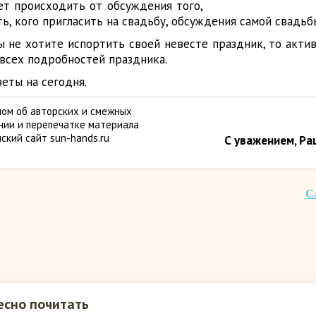
ет происходить от обсуждения того,
ь, кого пригласить на свадьбу, обсуждения самой свадьбы 
ы не хотите испортить своей невесте праздник, то акти
 всех подробностей праздника.
веты на сегодня.
ом об авторских и смежных
ании и перепечатке материала
ский сайт sun-hands.ru
С уважением, Ра
С
есно почитать