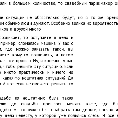
али в большем количестве, то свадебный парикмахер оп
ые ситуации не обязательно будут, но в то же врем
чем обычно люди думают. Особенно велика их вероятность
ков и друзей много.
возникает, то вступайте в дело и
пример, сломалась машина. У вас с
, где можно заказать такси, вы
чаете кому-то позвонить, а потом
ак все прошло. Ну, и конечно, у вас
и, чтобы решить эту ситуацию. Если
о никто практически и ничего не
а какая-то нештатная ситуация? Да
о. А вот если не сможете решить, то
адьбе из нештатных была такая
делю до свадьбы пришлось менять кафе, где был
дьба. А это нужно было забрать там деньги, срочно и
у дела невесту, у которой уже полились слезы. Я все д