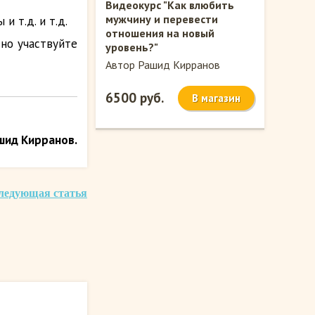
Видеокурс "Как влюбить
мужчину и перевести
и т.д. и т.д.
отношения на новый
вно участвуйте
уровень?"
Автор Рашид Кирранов
6500 руб.
В магазин
шид Кирранов.
ледующая статья