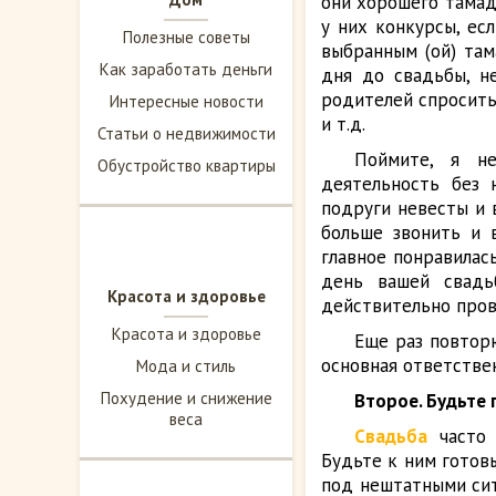
они хорошего тамад
у них конкурсы, ес
Полезные советы
выбранным (ой) там
Как заработать деньги
дня до свадьбы, н
родителей спросить
Интересные новости
и т.д.
Статьи о недвижимости
Поймите, я н
Обустройство квартиры
деятельность без 
подруги невесты и 
больше звонить и в
главное понравилась
день вашей свадь
Красота и здоровье
действительно прово
Красота и здоровье
Еще раз повтор
основная ответствен
Мода и стиль
Похудение и снижение
Второе. Будьте
веса
Свадьба
часто 
Будьте к ним готовы
под нештатными ситу