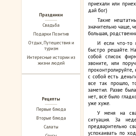
приехали или приех
дай бог)
Праздники
Такие нештатн
Свадьба
значительно чаще, 
большая, родственни
Подарки Позитив
Отдых, Путешествия и
И если что-то 
туризм
быстро решайте. На
собой список фирм
Интересные истории из
звоните, или пору
жизни людей
проконтролируйте, к
с собой есть деньг
все так прошло, т
заметил. Разве был
нет, всё было гладк
Рецепты
уже хуже.
Первые блюда
У меня на св
Вторые блюда
ситуация. За не
предварительно сва
Салаты
успокаивать по ход
Соусы