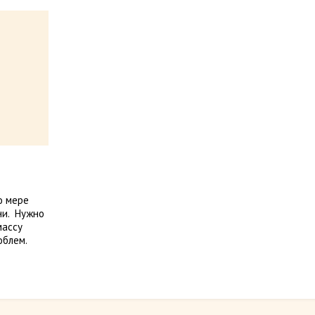
о мере
ни. Нужно
массу
облем.