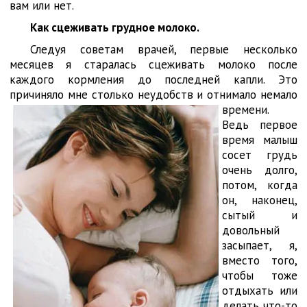
вам или нет.
Как сцеживать грудное молоко.
Следуя советам врачей, первые несколько
месяцев я старалась сцеживать молоко после
каждого кормления до последней капли. Это
причиняло мне
столько неудобств и отнимало немало
времени.
Ведь первое
время малыш
сосет грудь
очень долго,
потом, когда
он, наконец,
сытый и
довольный
засыпает, я,
вместо того,
чтобы тоже
отдыхать или
делать что-то