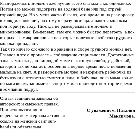
Размораживать молоко тоже лучше всего сначала в холодильнике.
Потом его можно подогреть на водяной бане или под струей
горячей воды. Но у меня часто бывало, что времени на разморозку
в холодильнике нет, поэтому я сразу помещала пакет с молоком
под горячую воду. Никогда не размораживайте молоко в
микроволновке! Во-первых, там его можно быстро перегреть, а во-
вторых – в микроволновке некоторые полезные свойства грудного
молока пропадают.
Так что ничего сложного в хранении и сборе грудного молока нет.
Главное в этом процессе – соблюдение стерильности. Достаточные
запасы молока дают молодой маме некоторую свободу действий,
которой так не хватает, особенно в первое время после появления
малыша на свет. А разморозить молоко и накормить ребеночка из
бутылочки с легкостью смогут и папа, и бабушка, пока мама ходит
по магазинам, занимается спортом или проводит некоторое время
в компании подруг.
Статья защищена законом об
авторских и смежных правах.
При использовании и
С уважением, Наталия
перепечатке материала активная
Максимова.
ссылка на женский сайт sun-
hands.ru обязательна!