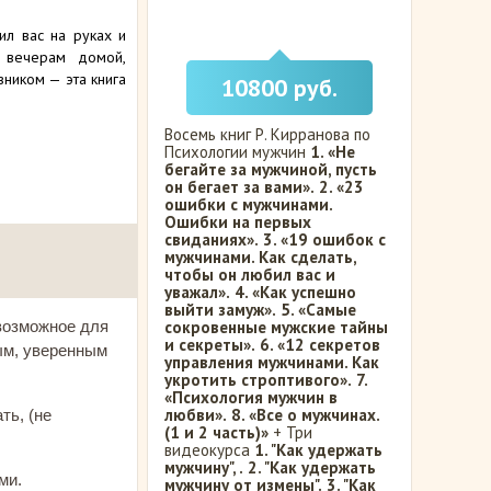
ил вас на руках и
 вечерам домой,
ником — эта книга
10800 руб.
Восемь книг Р. Кирранова по
Психологии мужчин
1. «Не
бегайте за мужчиной, пусть
он бегает за вами».
2. «23
ошибки с мужчинами.
Ошибки на первых
свиданиях».
3. «19 ошибок с
мужчинами. Как сделать,
чтобы он любил вас и
уважал».
4. «Как успешно
выйти замуж».
5. «Самые
 возможное для
сокровенные мужские тайны
и секреты».
6. «12 секретов
ым, уверенным
управления мужчинами. Как
укротить строптивого».
7.
«Психология мужчин в
любви».
8. «Все о мужчинах.
ть, (не
(1 и 2 часть)»
+ Три
видеокурса
1. "Как удержать
мужчину", .
2. "Как удержать
ми.
мужчину от измены".
3. "Как