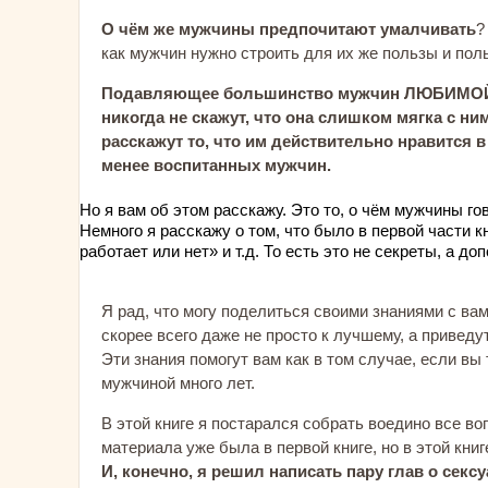
О чём же мужчины предпочитают умалчивать
?
как мужчин нужно строить для их же пользы и пол
Подавляющее большинство мужчин ЛЮБИМОЙ женщ
никогда не скажут, что она слишком мягка с ни
расскажут то, что им действительно нравится
менее воспитанных мужчин.
Но я вам об этом расскажу. Это то, о чём мужчины го
Немного я расскажу о том, что было в первой части к
работает или нет» и т.д. То есть это не секреты, а д
Я рад, что могу поделиться своими знаниями с вам
скорее всего даже не просто к лучшему, а привед
Эти знания помогут вам как в том случае, если вы
мужчиной много лет.
В этой книге я постарался собрать воедино все во
материала уже была в первой книге, но в этой кни
И, конечно, я решил написать пару глав о сек