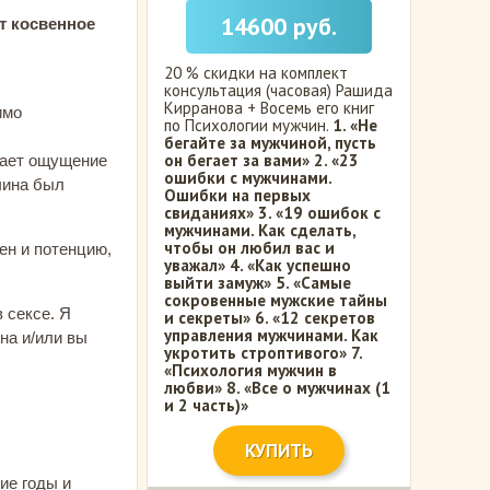
14600 руб.
т косвенное
20 % скидки на комплект
консультация (часовая) Рашида
Кирранова + Восемь его книг
имо
по Психологии мужчин.
1. «Не
бегайте за мужчиной, пусть
он бегает за вами»
2. «23
икает ощущение
ошибки с мужчинами.
жчина был
Ошибки на первых
свиданиях»
3. «19 ошибок с
мужчинами. Как сделать,
чтобы он любил вас и
ен и потенцию,
уважал»
4. «Как успешно
выйти замуж»
5. «Самые
сокровенные мужские тайны
 сексе. Я
и секреты»
6. «12 секретов
управления мужчинами. Как
на и/или вы
укротить строптивого»
7.
«Психология мужчин в
любви»
8. «Все о мужчинах (1
и 2 часть)»
КУПИТЬ
ие годы и