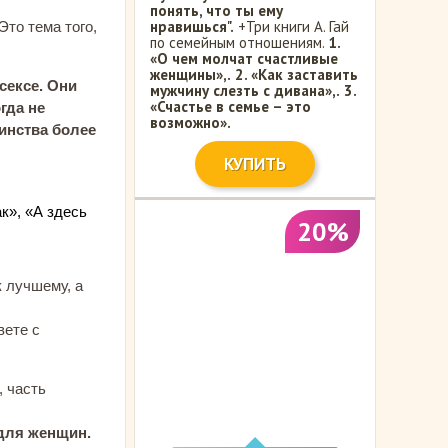
понять, что ты ему
нравишься".
+Три книги А. Гай
Это тема того,
по семейным отношениям.
1.
«О чем молчат счастливые
женщины»,.
2. «Как заставить
сексе. Они
мужчину слезть с дивана»,.
3.
«Счастье в семье – это
гда не
возможно».
инства более
КУПИТЬ
ак», «А здесь
20%
к лучшему, а
вете с
, часть
 для женщин.