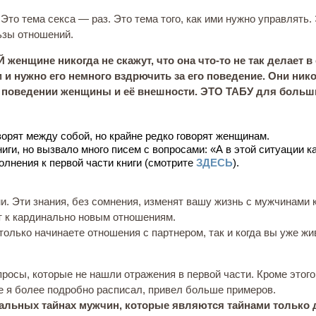
 Это тема секса — раз. Это тема того, как ими нужно управлять. 
ьзы отношений.
ине никогда не скажут, что она что-то не так делает в 
м и нужно его немного вздрючить за его поведение. Они нико
 в поведении женщины и её внешности. ЭТО ТАБУ для больш
ворят между собой, но крайне редко говорят женщинам.
ниги, но вызвало много писем с вопросами: «А в этой ситуации к
ополнения к первой части книги (смотрите
ЗДЕСЬ
).
и. Эти знания, без сомнения, изменят вашу жизнь с мужчинами 
ут к кардинально новым отношениям.
 только начинаете отношения с партнером, так и когда вы уже жи
просы, которые не нашли отражения в первой части. Кроме этого
ге я более подробно расписал, привел больше примеров.
суальных тайнах мужчин, которые являются тайнами только