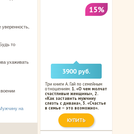
15%
е уверенность,
Будь то
ова ухаживать
3900 руб.
Три книги А. Гай по семейным
отношениям.
1. «О чем молчат
своении
счастливые женщины»,
2.
«Как заставить мужчину
слезть с дивана»,
3. «Счастье
в семье – это возможно».
Мужчину на
КУПИТЬ