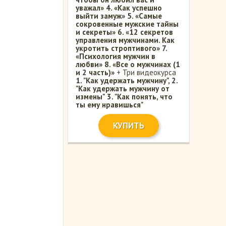
уважал»
4. «Как успешно
выйти замуж»
5. «Самые
сокровенные мужские тайны
и секреты»
6. «12 секретов
управления мужчинами. Как
укротить строптивого»
7.
«Психология мужчин в
любви»
8. «Все о мужчинах (1
и 2 часть)»
+ Три видеокурса
1. "Как удержать мужчину",
2.
"Как удержать мужчину от
измены"
3. "Как понять, что
ты ему нравишься"
КУПИТЬ