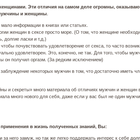
женщинами. Эти отличия на самом деле огромны, оказываю
 мужчины и женщины
.
ь мало информации в книгах или статьях.
огии женщин в сексе просто море. (О том, что женщине необход
 долгие ласки и т.д.)
, чтобы почувствовать удовлетворение от секса, то часто возн
уально удовлетворен. Это, конечно, не так. Для того, чтобы му
бы он получил оргазм. (За редким исключением)
 заблуждение некоторых мужчин в том, что достаточно иметь чл
ны и секреты» много материала об отличиях мужчин и женщин в
риала много нового для себя, даже если у вас был не один мужчи
 применения в жизнь полученных знаний, Вы:
за него замуж, но так же легко поддержать интерес к себе долг