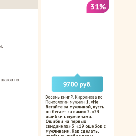
31%
ы.
 шагов на
9700 руб.
Восемь книг Р. Кирранова по
Психологии мужчин
1. «Не
бегайте за мужчиной, пусть
он бегает за вами»
2. «23
ошибки с мужчинами.
Ошибки на первых
свиданиях»
3. «19 ошибок с
мужчинами. Как сделать,
чтобы он любил вас и