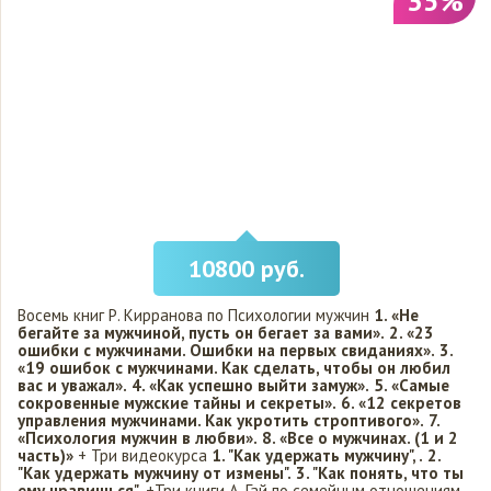
35%
10800 руб.
Восемь книг Р. Кирранова по Психологии мужчин
1. «Не
бегайте за мужчиной, пусть он бегает за вами».
2. «23
ошибки с мужчинами. Ошибки на первых свиданиях».
3.
«19 ошибок с мужчинами. Как сделать, чтобы он любил
вас и уважал».
4. «Как успешно выйти замуж».
5. «Самые
сокровенные мужские тайны и секреты».
6. «12 секретов
управления мужчинами. Как укротить строптивого».
7.
«Психология мужчин в любви».
8. «Все о мужчинах. (1 и 2
часть)»
+ Три видеокурса
1. "Как удержать мужчину", .
2.
"Как удержать мужчину от измены".
3. "Как понять, что ты
ему нравишься".
+Три книги А. Гай по семейным отношениям.