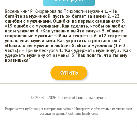
Восемь книг Р. Кирранова по Психологии мужчин
1. «Не
бегайте за мужчиной, пусть он бегает за вами»
2. «23
ошибки с мужчинами. Ошибки на первых свиданиях»
3.
«19 ошибок с мужчинами. Как сделать, чтобы он любил
вас и уважал»
4. «Как успешно выйти замуж»
5. «Самые
сокровенные мужские тайны и секреты»
6. «12 секретов
управления мужчинами. Как укротить строптивого»
7.
«Психология мужчин в любви»
8. «Все о мужчинах (1 и 2
часть)»
+ Три видеокурса
1. "Как удержать мужчину",
2. "Как
удержать мужчину от измены"
3. "Как понять, что ты ему
нравишься"
КУПИТЬ
© 2008 - 2026 Проект «Солнечные руки»
Разрешается публикация материалов сайта в Интернете с обязательным указанием
ссылки на данный сайт sun-hands.com