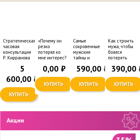
Стратегическая
«Почему он
Самые
Как строить
часовая
резко
сокровенные
мужа, чтобы
консультация
потерял ко
мужские
боялся
Р. Кирранова
мне интерес?
тайны и
потерять
+ письменный
Ведь все же
секреты!
жену?
5
0,00
₽
590,00
₽
390,00
итог
было
хорошо!!»
600,00
₽
КУПИТЬ
КУПИТЬ
КУПИТЬ
КУПИТЬ
Акции