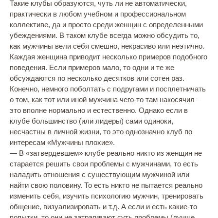
Такие клубы образуются, чуть ли не автоматически,
практически в любом учебном и профессиональном
коллективе, да и просто среди женщин с определенными
убеждениями. В таком клубе всегда можно обсудить то,
как мужчины вели себя смешно, некрасиво или неэтично.
Каждая женщина приводит несколько примеров подобного
поведения. Если примеров мало, то одни и те же
обсуждаются по несколько десятков или сотен раз.
Конечно, немного поболтать с подругами и посплетничать
о том, как тот или иной мужчина чего-то там накосячил –
это вполне нормально и естественно. Однако если в
клубе большинство (или лидеры) сами одиноки,
несчастны в личной жизни, то это однозначно клуб по
интересам «Мужчины плохие».
— В «затвердевшем» клубе реально никто из женщин не
старается решить свои проблемы с мужчинами, то есть
наладить отношения с существующим мужчиной или
найти свою половину. То есть никто не пытается реально
изменить себя, изучить психологию мужчин, тренировать
общение, визуализировать и т.д. А если и есть какие-то
попытки, то они не затрагивают суть проблемы (лучше