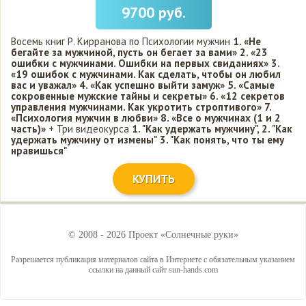
9700 руб.
Восемь книг Р. Кирранова по Психологии мужчин
1. «Не
бегайте за мужчиной, пусть он бегает за вами»
2. «23
ошибки с мужчинами. Ошибки на первых свиданиях»
3.
«19 ошибок с мужчинами. Как сделать, чтобы он любил
вас и уважал»
4. «Как успешно выйти замуж»
5. «Самые
сокровенные мужские тайны и секреты»
6. «12 секретов
управления мужчинами. Как укротить строптивого»
7.
«Психология мужчин в любви»
8. «Все о мужчинах (1 и 2
часть)»
+ Три видеокурса
1. "Как удержать мужчину",
2. "Как
удержать мужчину от измены"
3. "Как понять, что ты ему
нравишься"
КУПИТЬ
© 2008 - 2026 Проект «Солнечные руки»
Разрешается публикация материалов сайта в Интернете с обязательным указанием
ссылки на данный сайт sun-hands.com